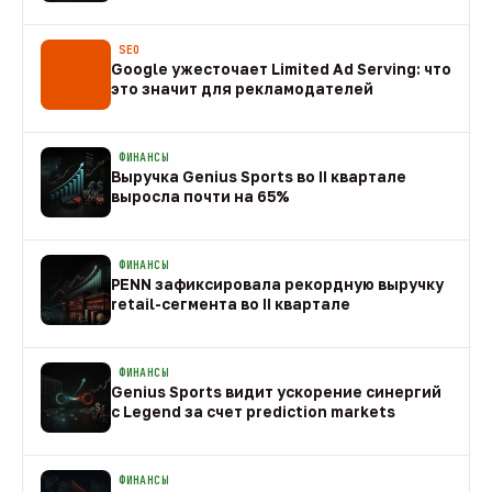
08 авг
SEO
Google ужесточает Limited Ad Serving: что
это значит для рекламодателей
08 авг
ФИНАНСЫ
Выручка Genius Sports во II квартале
выросла почти на 65%
08 авг
ФИНАНСЫ
PENN зафиксировала рекордную выручку
retail-сегмента во II квартале
08 авг
ФИНАНСЫ
Genius Sports видит ускорение синергий
с Legend за счет prediction markets
08 авг
ФИНАНСЫ