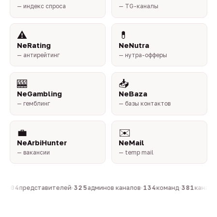
— индекс спроса
— TG-каналы
⚠️
💊
NeRating
NeNutra
— антирейтинг
— нутра-офферы
🎰
📥
NeGambling
NeBaza
— гемблинг
— базы контактов
💼
✉️
NeArbiHunter
NeMail
— вакансии
— temp mail
·
804
представителей
·
325
админов каналов
·
134
команд
·
381
каналов 