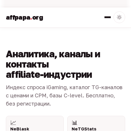
affpapa
.
org
Аналитика, каналы и
контакты
affiliate-индустрии
Индекс спроса iGaming, каталог TG-каналов
с ценами и CPM, базы C-level. Бесплатно,
без регистрации.
📈
📊
NeBlask
NeTGStats