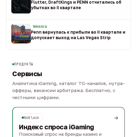
Flutter, DraftKings и PENN отчитались об
убытках во II квартале
08 авг
ФИНАНСЫ
Penn вернулась к прибыли во II квартале и
допускает выход на Las Vegas Strip
08 авг
ПРОДУКТЫ
Сервисы
Аналитика iGaming, каталог TG-каналов, нутра-
офферы, вакансии арбитража. Бесплатно, с
честными цифрами.
→
NeBlask
Индекс спроса iGaming
Поисковый спрос на бренды казино и