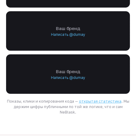
Ваш бренд
Написать @dumay
Ваш бренд
Написать @dumay
Показы, клики и копирования кода —
открытая статистика
. Мы
держим цифры публичными по той же логике, что и сам
NeBlask.