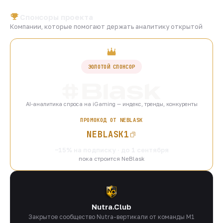
Спонсоры проекта
Компании, которые помогают держать аналитику открытой
ЗОЛОТОЙ СПОНСОР
AI-аналитика спроса на iGaming — индекс, тренды, конкуренты
ПРОМОКОД ОТ NEBLASK
NEBLASK1
−15% на подписку · до 1 сентября
пока строится NeBlask
Nutra.Club
Закрытое сообщество Nutra-вертикали от команды M1