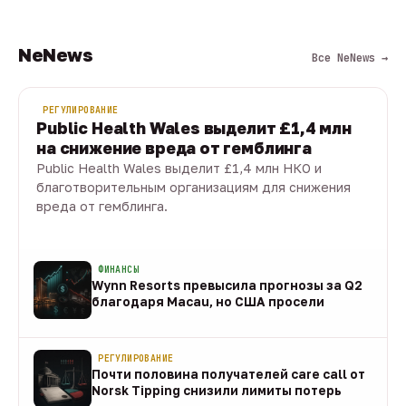
NeNews
Все NeNews →
РЕГУЛИРОВАНИЕ
Public Health Wales выделит £1,4 млн
на снижение вреда от гемблинга
Public Health Wales выделит £1,4 млн НКО и
благотворительным организациям для снижения
вреда от гемблинга.
09 авг · 1 мин
ФИНАНСЫ
Wynn Resorts превысила прогнозы за Q2
благодаря Macau, но США просели
09 авг
РЕГУЛИРОВАНИЕ
Почти половина получателей care call от
Norsk Tipping снизили лимиты потерь