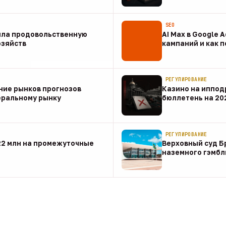
07 авг
SEO
ила продовольственную
AI Max в Google 
озяйств
кампаний и как 
07 авг
РЕГУЛИРОВАНИЕ
ние рынков прогнозов
Казино на иппод
еральному рынку
бюллетень на 20
07 авг
РЕГУЛИРОВАНИЕ
22 млн на промежуточные
Верховный суд Б
наземного гэмбл
07 авг