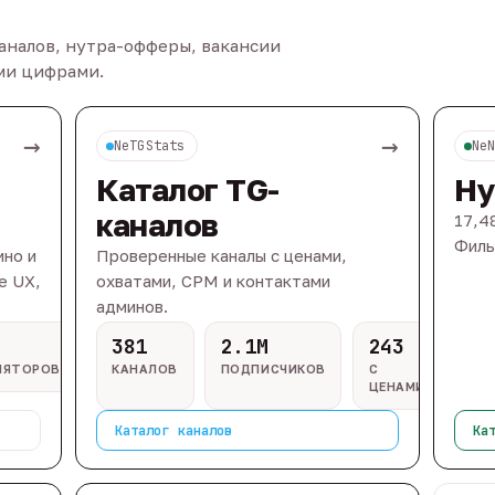
каналов, нутра-офферы, вакансии
ыми цифрами.
→
→
NeTGStats
Ne
Каталог TG-
Ну
каналов
17,4
Филь
ино и
Проверенные каналы с ценами,
e UX,
охватами, CPM и контактами
админов.
381
2.1M
243
ЛЯТОРОВ
КАНАЛОВ
ПОДПИСЧИКОВ
С
ЦЕНАМИ
Каталог каналов
Ка