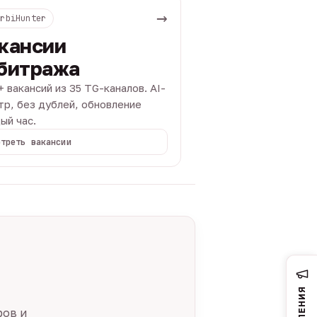
→
ArbiHunter
кансии
битража
+ вакансий из 35 TG-каналов. AI-
тр, без дублей, обновление
ый час.
отреть вакансии
ров и