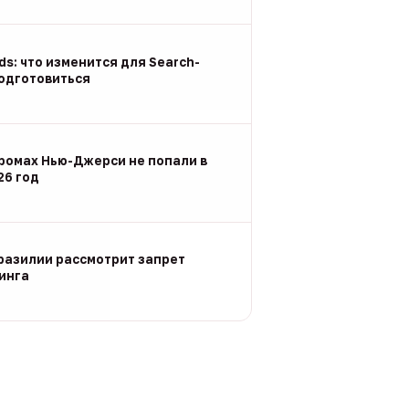
Ads: что изменится для Search-
подготовиться
ромах Нью-Джерси не попали в
26 год
разилии рассмотрит запрет
инга