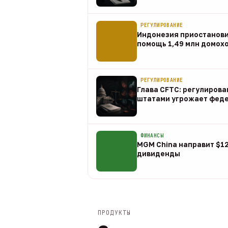
07 авг
РЕГУЛИРОВАНИЕ
Индонезия приостанов
помощь 1,49 млн домох
07 авг
РЕГУЛИРОВАНИЕ
Глава CFTC: регулирова
штатами угрожает фед
07 авг
ФИНАНСЫ
MGM China направит $1
дивиденды
07 авг
ПРОДУКТЫ