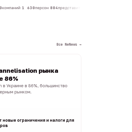
компаний
·
1 630
персон
·
804
представителей
·
325
админов каналов
·
Все NeNews →
annelisation рынка
не 86%
on в Украине в 86%, большинство
черным рынком.
т новые ограничения и налоги для
ров