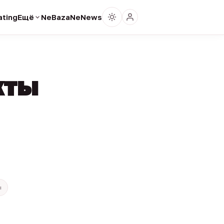
ting
Ещё
NeBaza
NeNews
кты
ы