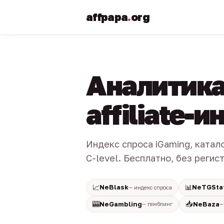
affpapa
.
org
Аналитика
affiliate-
Индекс спроса iGaming, катал
C-level. Бесплатно, без регис
📈
📊
NeBlask
NeTGSta
— индекс спроса
🎰
📥
NeGambling
NeBaza
— гемблинг
—