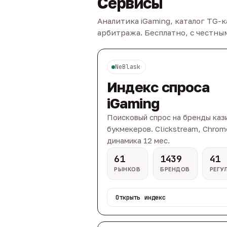
Сервисы
Аналитика iGaming, каталог TG-
арбитража. Бесплатно, с честн
NeBlask
Индекс спроса
iGaming
Поисковый спрос на бренды каз
букмекеров. Clickstream, Chrom
динамика 12 мес.
61
1439
41
РЫНКОВ
БРЕНДОВ
РЕГУ
Открыть индекс