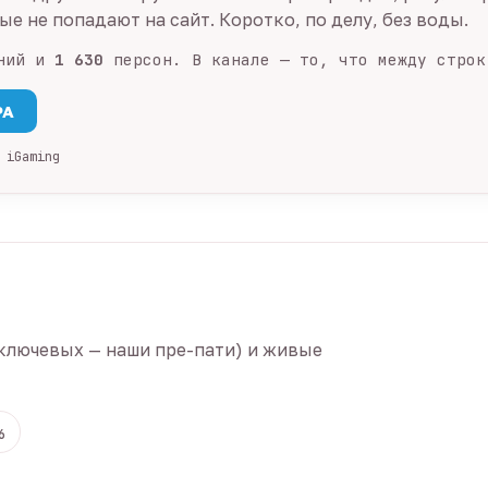
е не попадают на сайт. Коротко, по делу, без воды.
ний и
1 630
персон. В канале — то, что между строк
PA
 iGaming
ключевых — наши пре-пати) и живые
6