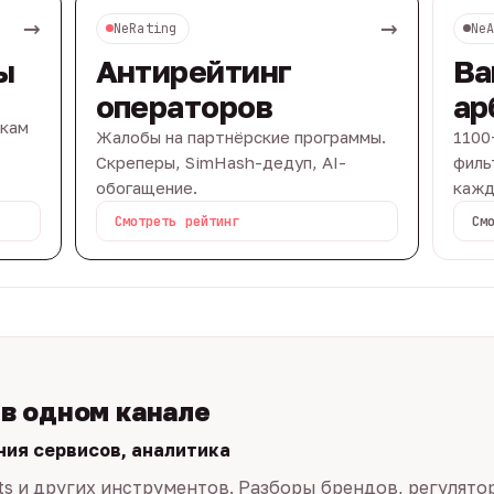
→
→
NeRating
Ne
ы
Антирейтинг
Ва
операторов
ар
вкам
Жалобы на партнёрские программы.
1100
Скреперы, SimHash-дедуп, AI-
филь
обогащение.
кажд
Смотреть рейтинг
См
 в одном канале
ния сервисов, аналитика
ts и других инструментов. Разборы брендов, регулято