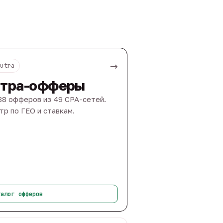
→
Nutra
тра-офферы
88 офферов из 49 CPA-сетей.
тр по ГЕО и ставкам.
талог офферов