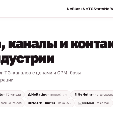
NeBlask
NeTGStats
NeRa
, каналы и конта
индустрии
ог TG-каналов с ценами и CPM, базы
трации.
⚠️
💊
ts
NeRating
NeNutra
— TG-каналы
— антирейтинг
— нутра-оффер
💼
✉️
NeArbiHunter
NeMail
 базы контактов
— вакансии
— temp mail