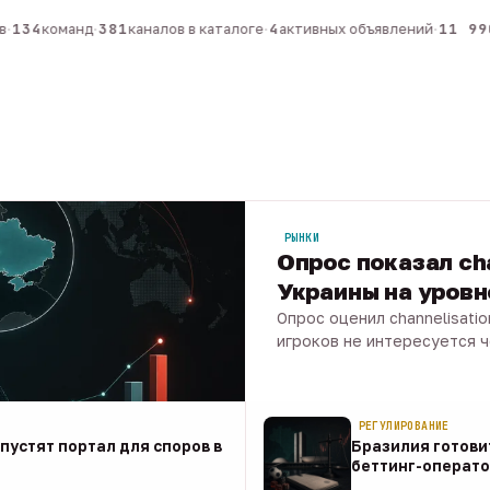
134
команд
·
381
каналов в каталоге
·
4
активных объявлений
·
11 990
РЫНКИ
Опрос показал ch
Украины на уров
Опрос оценил channelisati
игроков не интересуется 
07 авг · 1 мин
РЕГУЛИРОВАНИЕ
апустят портал для споров в
Бразилия готови
беттинг-операто