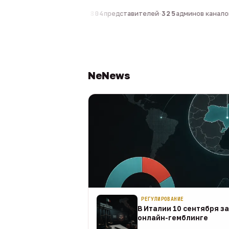
0
компаний
·
1 630
персон
·
804
представителей
·
325
админов каналов
·
NeNews
РЕГУЛИРОВАНИЕ
В Италии 10 сентября з
онлайн-гемблинге