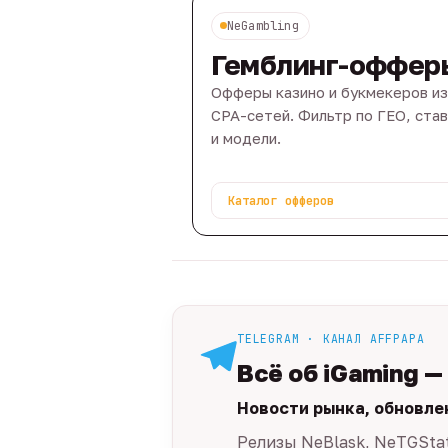
NeGambling
Гемблинг-оффер
Офферы казино и букмекеров из
CPA-сетей. Фильтр по ГЕО, ста
и модели.
Каталог офферов
TELEGRAM · КАНАЛ AFFPAPA
Всё об iGaming —
Новости рынка, обновле
Релизы NeBlask, NeTGSta