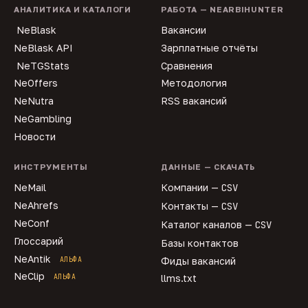
АНАЛИТИКА И КАТАЛОГИ
РАБОТА — NEARBIHUNTER
NeBlask
Вакансии
NeBlask API
Зарплатные отчёты
NeTGStats
Сравнения
NeOffers
Методология
NeNutra
RSS вакансий
NeGambling
Новости
ИНСТРУМЕНТЫ
ДАННЫЕ — СКАЧАТЬ
NeMail
Компании —
CSV
NeAhrefs
Контакты —
CSV
NeConf
Каталог каналов —
CSV
Глоссарий
Базы контактов
NeAntik
АЛЬФА
Фиды вакансий
NeClip
АЛЬФА
llms.txt