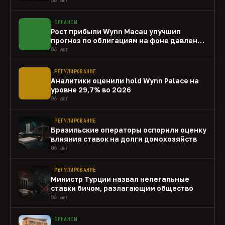
ФИНАНСЫ
Рост прибыли Wynn Macau улучшил
прогноз по облигациям на фоне давления
capex
06 авг
РЕГУЛИРОВАНИЕ
Аналитики оценили hold Wynn Palace на
уровне 29,7% во 2Q26
06 авг
РЕГУЛИРОВАНИЕ
Бразильские операторы оспорили оценку
влияния ставок на долги домохозяйств
06 авг
РЕГУЛИРОВАНИЕ
Министр Турции назвал нелегальные
ставки бичом, разлагающим общество
06 авг
ФИНАНСЫ