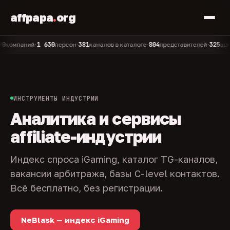
affpapa
.
org
1 630
381
804
325
мпаний
персон
каналов в каталоге
представителей
админов
•
•
•
•
ИНСТРУМЕНТЫ ИНДУСТРИИ
Аналитика и сервисы
affiliate-индустрии
Индекс спроса iGaming, каталог TG-каналов,
вакансии арбитража, базы C-level контактов.
Всё бесплатно, без регистрации.
NeBlask — индекс iGaming