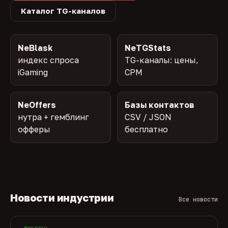
Каталог TG-каналов
NeBlask
NeTGStats
индекс спроса
TG-каналы: цены,
iGaming
CPM
NeOffers
Базы контактов
нутра + гемблинг
CSV / JSON
офферы
бесплатно
Новости индустрии
Все новости