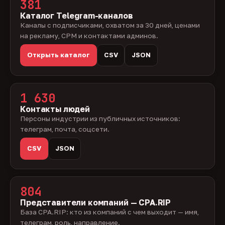
381
Каталог Telegram-каналов
Каналы с подписчиками, охватом за 30 дней, ценами
на рекламу, CPM и контактами админов.
Открыть каталог
CSV
JSON
1 630
Контакты людей
Персоны индустрии из публичных источников:
телеграм, почта, соцсети.
CSV
JSON
804
Представители компаний — CPA.RIP
База CPA.RIP: кто из компаний с чем выходит — имя,
телеграм, роль, направление.