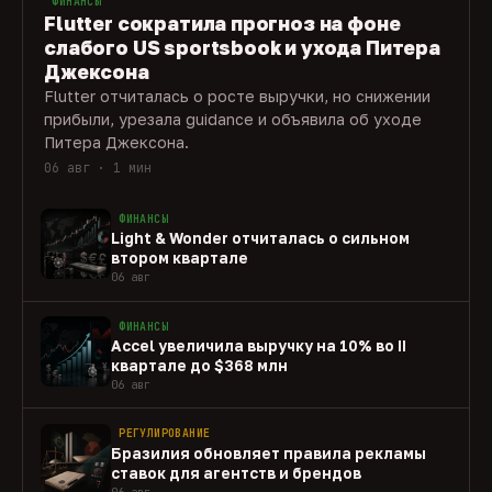
ФИНАНСЫ
Flutter сократила прогноз на фоне
слабого US sportsbook и ухода Питера
Джексона
Flutter отчиталась о росте выручки, но снижении
прибыли, урезала guidance и объявила об уходе
Питера Джексона.
06 авг · 1 мин
ФИНАНСЫ
Light & Wonder отчиталась о сильном
втором квартале
06 авг
ФИНАНСЫ
Accel увеличила выручку на 10% во II
квартале до $368 млн
06 авг
РЕГУЛИРОВАНИЕ
Бразилия обновляет правила рекламы
ставок для агентств и брендов
06 авг