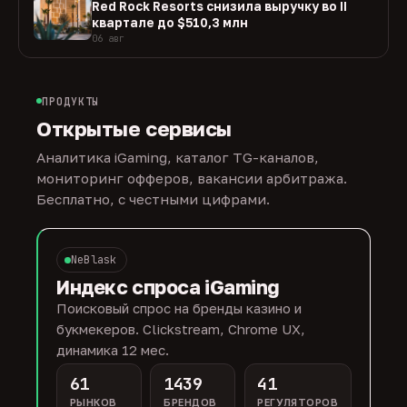
Red Rock Resorts снизила выручку во II
квартале до $510,3 млн
06 авг
ПРОДУКТЫ
Открытые сервисы
Аналитика iGaming, каталог TG-каналов,
мониторинг офферов, вакансии арбитража.
Бесплатно, с честными цифрами.
NeBlask
Индекс спроса iGaming
Поисковый спрос на бренды казино и
букмекеров. Clickstream, Chrome UX,
динамика 12 мес.
61
1439
41
РЫНКОВ
БРЕНДОВ
РЕГУЛЯТОРОВ