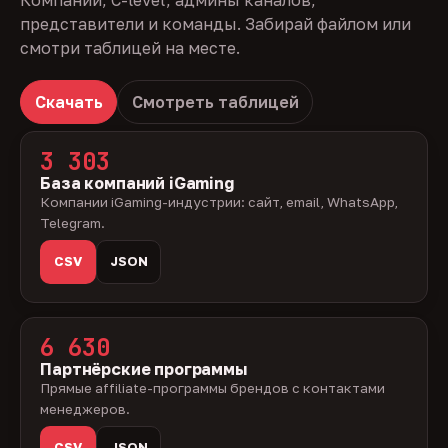
Компании, C-level, админы каналов,
представители и команды. Забирай файлом или
смотри таблицей на месте.
Скачать
Смотреть таблицей
3 303
База компаний iGaming
Компании iGaming-индустрии: сайт, email, WhatsApp,
Telegram.
CSV
JSON
6 630
Партнёрские программы
Прямые affiliate-программы брендов с контактами
менеджеров.
CSV
JSON