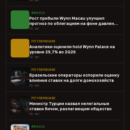
ФИНАНСЫ
Рост прибыли Wynn Macau улучшил
прогноз по облигациям на фоне давления
capex
06 авг
РЕГУЛИРОВАНИЕ
Аналитики оценили hold Wynn Palace на
уровне 29,7% во 2Q26
06 авг
РЕГУЛИРОВАНИЕ
Бразильские операторы оспорили оценку
влияния ставок на долги домохозяйств
06 авг
РЕГУЛИРОВАНИЕ
Министр Турции назвал нелегальные
ставки бичом, разлагающим общество
06 авг
ФИНАНСЫ