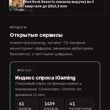
Red Rock Resorts снизила выручку во II
квартале до $510,3 млн
06 авг
ПРОДУКТЫ
Открытые сервисы
Аналитика iGaming, каталог TG-каналов,
мониторинг офферов, вакансии арбитража.
Бесплатно, с честными цифрами.
NeBlask
Индекс спроса iGaming
Поисковый спрос на бренды казино и
букмекеров. Clickstream, Chrome UX,
динамика 12 мес.
61
1439
41
РЫНКОВ
БРЕНДОВ
РЕГУЛЯТОРОВ