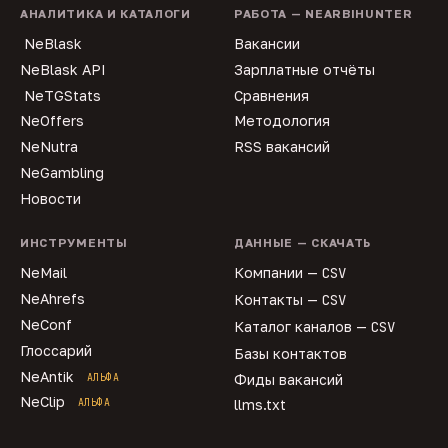
АНАЛИТИКА И КАТАЛОГИ
РАБОТА — NEARBIHUNTER
NeBlask
Вакансии
NeBlask API
Зарплатные отчёты
NeTGStats
Сравнения
NeOffers
Методология
NeNutra
RSS вакансий
NeGambling
Новости
ИНСТРУМЕНТЫ
ДАННЫЕ — СКАЧАТЬ
NeMail
Компании —
CSV
NeAhrefs
Контакты —
CSV
NeConf
Каталог каналов —
CSV
Глоссарий
Базы контактов
NeAntik
АЛЬФА
Фиды вакансий
NeClip
АЛЬФА
llms.txt