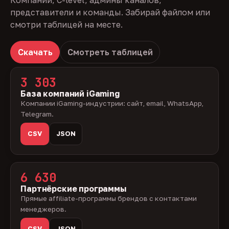
Компании, C-level, админы каналов,
представители и команды. Забирай файлом или
смотри таблицей на месте.
Скачать
Смотреть таблицей
3 303
База компаний iGaming
Компании iGaming-индустрии: сайт, email, WhatsApp,
Telegram.
CSV
JSON
6 630
Партнёрские программы
Прямые affiliate-программы брендов с контактами
менеджеров.
CSV
JSON