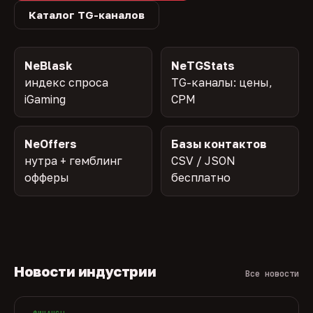
Каталог TG-каналов
NeBlask
NeTGStats
индекс спроса
TG-каналы: цены,
iGaming
CPM
NeOffers
Базы контактов
нутра + гемблинг
CSV / JSON
офферы
бесплатно
Новости индустрии
Все новости