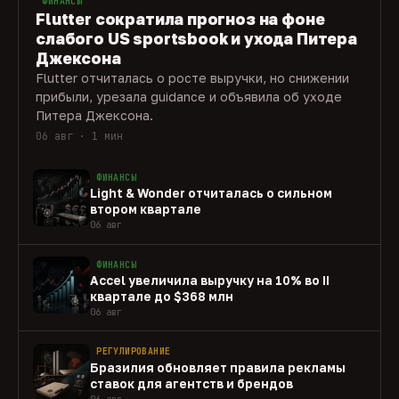
ФИНАНСЫ
Flutter сократила прогноз на фоне
слабого US sportsbook и ухода Питера
Джексона
Flutter отчиталась о росте выручки, но снижении
прибыли, урезала guidance и объявила об уходе
Питера Джексона.
06 авг · 1 мин
ФИНАНСЫ
Light & Wonder отчиталась о сильном
втором квартале
06 авг
ФИНАНСЫ
Accel увеличила выручку на 10% во II
квартале до $368 млн
06 авг
РЕГУЛИРОВАНИЕ
Бразилия обновляет правила рекламы
ставок для агентств и брендов
06 авг