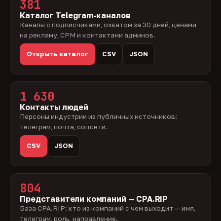
381
Каталог Telegram-каналов
Каналы с подписчиками, охватом за 30 дней, ценами
на рекламу, CPM и контактами админов.
Открыть каталог
CSV
JSON
1 630
Контакты людей
Персоны индустрии из публичных источников:
телеграм, почта, соцсети.
CSV
JSON
804
Представители компаний — CPA.RIP
База CPA.RIP: кто из компаний с чем выходит — имя,
телеграм, роль, направление.