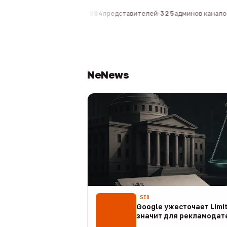
0
компаний
·
1 630
персон
·
804
представителей
·
325
админов каналов
·
NeNews
SEO
Google ужесточает Limit
значит для рекламодат