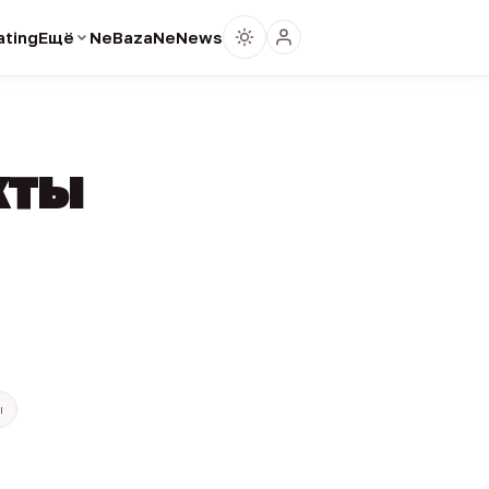
ting
Ещё
NeBaza
NeNews
кты
ы