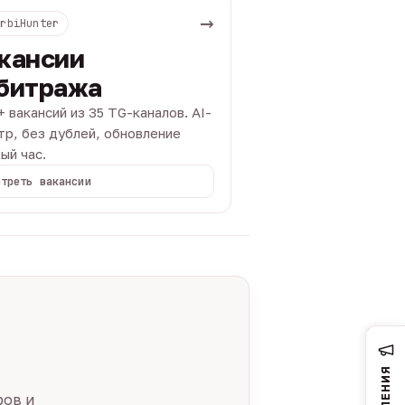
→
ArbiHunter
кансии
битража
+ вакансий из 35 TG-каналов. AI-
тр, без дублей, обновление
ый час.
отреть вакансии
ров и