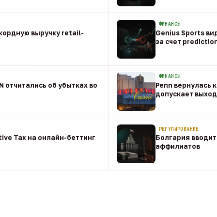
08 авг
ФИНАНСЫ
ордную выручку retail-
Genius Sports ви
за счет predictio
08 авг
ФИНАНСЫ
NN отчитались об убытках во
Penn вернулась к
допускает выход 
08 авг
РЕГУЛИРОВАНИЕ
tive Tax на онлайн-беттинг
Болгария вводит
аффилиатов
08 авг