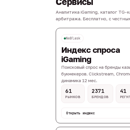
Сервисы
Аналитика iGaming, каталог TG-
арбитража. Бесплатно, с честн
NeBlask
Индекс спроса
iGaming
Поисковый спрос на бренды каз
букмекеров. Clickstream, Chrom
динамика 12 мес.
61
2371
41
РЫНКОВ
БРЕНДОВ
РЕГУ
Открыть индекс