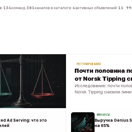
134
команд
·
381
каналов в каталоге
·
4
активных объявлений
·
11 990
РЕГУЛИРОВАНИЕ
Почти половина по
от Norsk Tipping 
Исследование: почти полов
Norsk Tipping снизили лими
08 авг · 1 мин
ФИНАНСЫ
ed Ad Serving: что это
Выручка Genius S
елей
на 65%