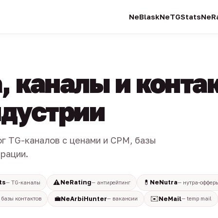
NeBlask
NeTGStats
NeRa
, каналы и конта
индустрии
ог TG-каналов с ценами и CPM, базы
трации.
⚠️
💊
ts
NeRating
NeNutra
— TG-каналы
— антирейтинг
— нутра-оффер
💼
✉️
NeArbiHunter
NeMail
 базы контактов
— вакансии
— temp mail