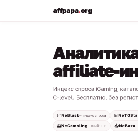
affpapa
.
org
Аналитика
affiliate-
Индекс спроса iGaming, катал
C-level. Бесплатно, без регис
📈
📊
NeBlask
NeTGSta
— индекс спроса
🎰
📥
NeGambling
NeBaza
— гемблинг
—