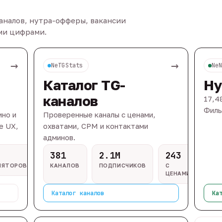
каналов, нутра-офферы, вакансии
ыми цифрами.
→
→
NeTGStats
Ne
Каталог TG-
Ну
каналов
17,4
Филь
ино и
Проверенные каналы с ценами,
e UX,
охватами, CPM и контактами
админов.
381
2.1M
243
ЛЯТОРОВ
КАНАЛОВ
ПОДПИСЧИКОВ
С
ЦЕНАМИ
Каталог каналов
Ка