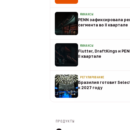
08 авг
ФИНАНСЫ
PENN зафиксировала рек
сегмента во II квартале
08 авг
ФИНАНСЫ
Flutter, DraftKings и PE
II квартале
08 авг
РЕГУЛИРОВАНИЕ
Бразилия готовит Selec
к 2027 году
08 авг
ПРОДУКТЫ