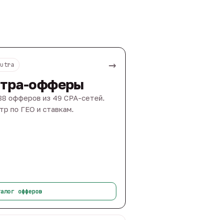
→
Nutra
тра-офферы
88 офферов из 49 CPA-сетей.
тр по ГЕО и ставкам.
талог офферов