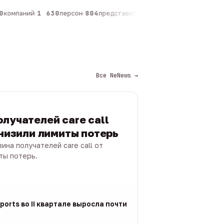
компаний
·
1 630
персон
·
804
представителей
·
325
админов каналов
·
Все NeNews →
лучателей care call
снизили лимиты потерь
ина получателей care call от
ты потерь.
ports во II квартале выросла почти