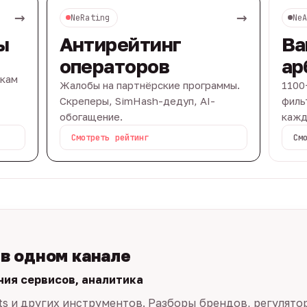
→
→
NeRating
Ne
ы
Антирейтинг
Ва
операторов
ар
вкам
Жалобы на партнёрские программы.
1100
Скреперы, SimHash-дедуп, AI-
филь
обогащение.
кажд
Смотреть рейтинг
См
 в одном канале
ния сервисов, аналитика
ts и других инструментов. Разборы брендов, регулято