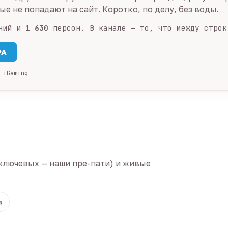
е не попадают на сайт. Коротко, по делу, без воды.
ний и
1 630
персон. В канале — то, что между строк
PA
 iGaming
ключевых — наши пре-пати) и живые
9