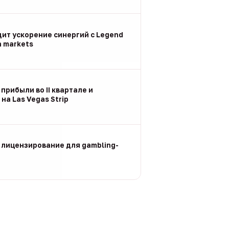
дит ускорение синергий с Legend
n markets
 прибыли во II квартале и
на Las Vegas Strip
 лицензирование для gambling-