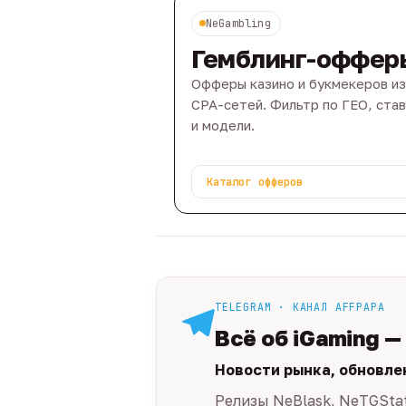
NeGambling
Гемблинг-оффер
Офферы казино и букмекеров из
CPA-сетей. Фильтр по ГЕО, ста
и модели.
Каталог офферов
TELEGRAM · КАНАЛ AFFPAPA
Всё об iGaming —
Новости рынка, обновле
Релизы NeBlask, NeTGSta