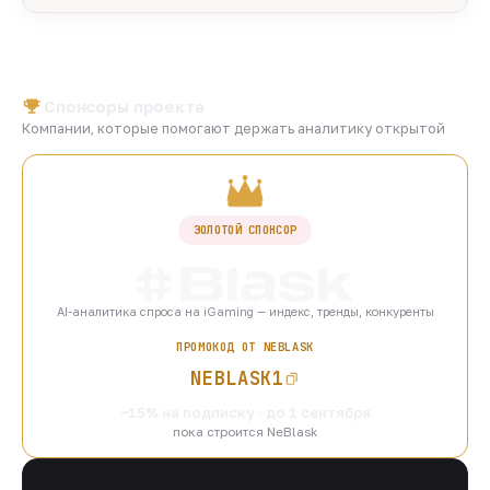
Спонсоры проекта
Компании, которые помогают держать аналитику открытой
ЗОЛОТОЙ СПОНСОР
AI-аналитика спроса на iGaming — индекс, тренды, конкуренты
ПРОМОКОД ОТ NEBLASK
NEBLASK1
−15% на подписку · до 1 сентября
пока строится NeBlask