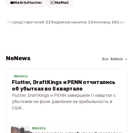
💼
✉️
NeArbiHunter
NeMail
н
·
804
представителей
·
325
админов каналов
·
134
команд
·
381
каналов
NeNews
Все NeNews →
ФИНАНСЫ
Flutter, DraftKings и PENN отчитались
об убытках во II квартале
Flutter, DraftKings и PENN завершили II квартал с
убытками на фоне давления на прибыльность в
США.
08 авг · 1 мин
ФИНАНСЫ