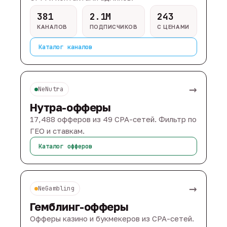
381
2.1M
243
КАНАЛОВ
ПОДПИСЧИКОВ
С ЦЕНАМИ
Каталог каналов
→
NeNutra
Нутра-офферы
17,488 офферов из 49 CPA-сетей. Фильтр по
ГЕО и ставкам.
Каталог офферов
→
NeGambling
Гемблинг-офферы
Офферы казино и букмекеров из CPA-сетей.