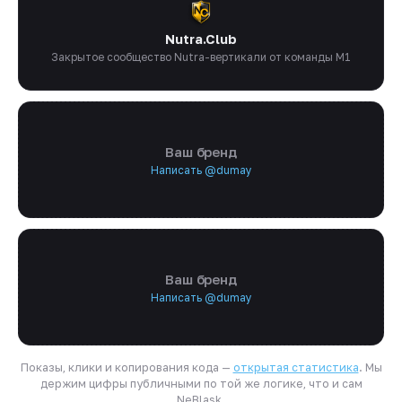
Nutra.Club
Закрытое сообщество Nutra-вертикали от команды M1
Ваш бренд
Написать @dumay
Ваш бренд
Написать @dumay
Показы, клики и копирования кода —
открытая статистика
. Мы
держим цифры публичными по той же логике, что и сам
NeBlask.