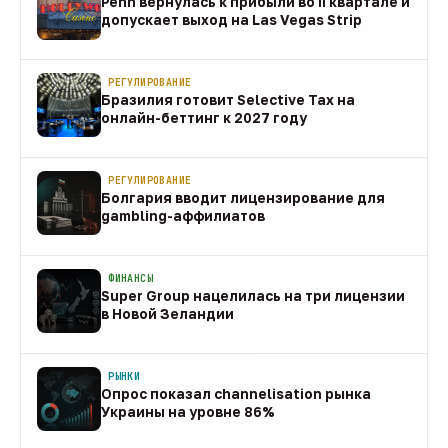
Penn вернулась к прибыли во II квартале и
допускает выход на Las Vegas Strip
08 авг
РЕГУЛИРОВАНИЕ
Бразилия готовит Selective Tax на
онлайн-беттинг к 2027 году
08 авг
РЕГУЛИРОВАНИЕ
Болгария вводит лицензирование для
gambling-аффилиатов
08 авг
ФИНАНСЫ
Super Group нацелилась на три лицензии
в Новой Зеландии
08 авг
РЫНКИ
Опрос показал channelisation рынка
Украины на уровне 86%
07 авг