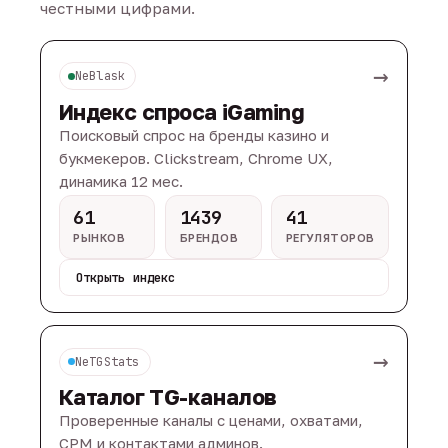
честными цифрами.
→
NeBlask
Индекс спроса iGaming
Поисковый спрос на бренды казино и
букмекеров. Clickstream, Chrome UX,
динамика 12 мес.
61
1439
41
РЫНКОВ
БРЕНДОВ
РЕГУЛЯТОРОВ
Открыть индекс
→
NeTGStats
Каталог TG-каналов
Проверенные каналы с ценами, охватами,
CPM и контактами админов.