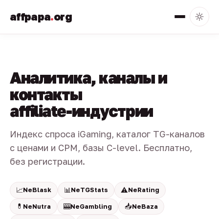
affpapa
.
org
Аналитика, каналы и
контакты
affiliate-индустрии
Индекс спроса iGaming, каталог TG-каналов
с ценами и CPM, базы C-level. Бесплатно,
без регистрации.
📈
📊
⚠️
NeBlask
NeTGStats
NeRating
💊
🎰
📥
NeNutra
NeGambling
NeBaza