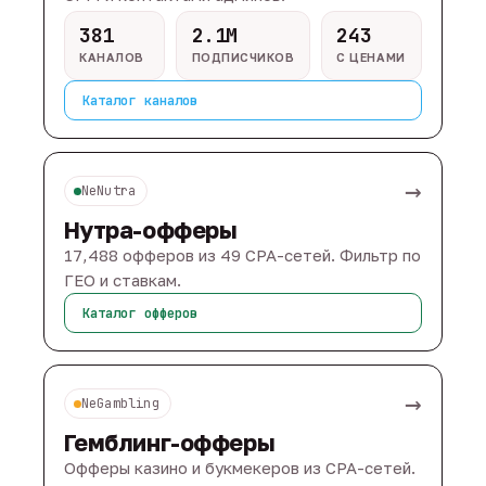
381
2.1M
243
КАНАЛОВ
ПОДПИСЧИКОВ
С ЦЕНАМИ
Каталог каналов
→
NeNutra
Нутра-офферы
17,488 офферов из 49 CPA-сетей. Фильтр по
ГЕО и ставкам.
Каталог офферов
→
NeGambling
Гемблинг-офферы
Офферы казино и букмекеров из CPA-сетей.