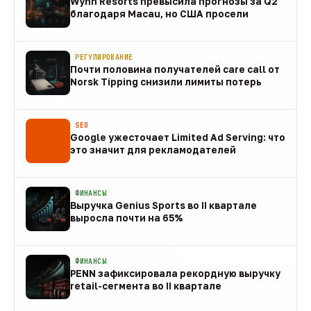
Wynn Resorts превысила прогнозы за Q2
благодаря Macau, но США просели
09 авг
РЕГУЛИРОВАНИЕ
Почти половина получателей care call от
Norsk Tipping снизили лимиты потерь
08 авг
SEO
Google ужесточает Limited Ad Serving: что
это значит для рекламодателей
08 авг
ФИНАНСЫ
Выручка Genius Sports во II квартале
выросла почти на 65%
08 авг
ФИНАНСЫ
PENN зафиксировала рекордную выручку
retail-сегмента во II квартале
08 авг