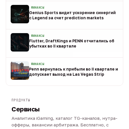
ФИНАНСЫ
Genius Sports видит ускорение синергий
с Legend за счет prediction markets
08 авг
ФИНАНСЫ
Flutter, DraftKings и PENN отчитались об
убытках во II квартале
08 авг
ФИНАНСЫ
Penn вернулась к прибыли во II квартале и
допускает выход на Las Vegas Strip
08 авг
ПРОДУКТЫ
Сервисы
Аналитика iGaming, каталог TG-каналов, нутра-
офферы, вакансии арбитража. Бесплатно, с