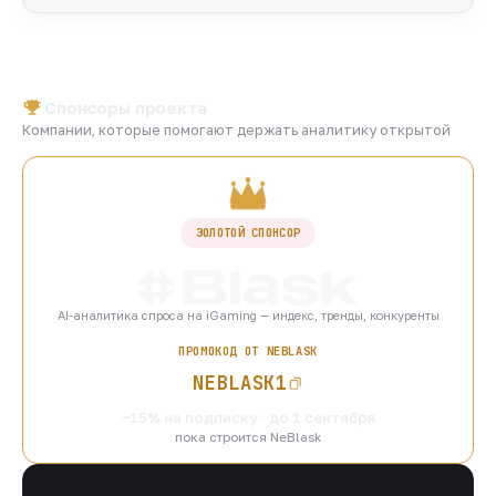
Спонсоры проекта
Компании, которые помогают держать аналитику открытой
ЗОЛОТОЙ СПОНСОР
AI-аналитика спроса на iGaming — индекс, тренды, конкуренты
ПРОМОКОД ОТ NEBLASK
NEBLASK1
−15% на подписку · до 1 сентября
пока строится NeBlask