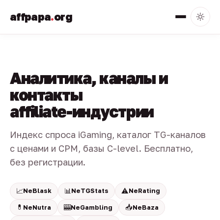
affpapa
.
org
Аналитика, каналы и
контакты
affiliate-индустрии
Индекс спроса iGaming, каталог TG-каналов
с ценами и CPM, базы C-level. Бесплатно,
без регистрации.
📈
📊
⚠️
NeBlask
NeTGStats
NeRating
💊
🎰
📥
NeNutra
NeGambling
NeBaza