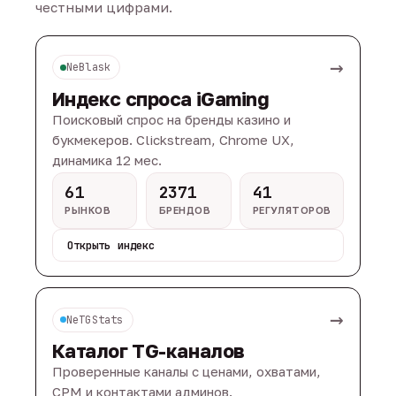
честными цифрами.
→
NeBlask
Индекс спроса iGaming
Поисковый спрос на бренды казино и
букмекеров. Clickstream, Chrome UX,
динамика 12 мес.
61
2371
41
РЫНКОВ
БРЕНДОВ
РЕГУЛЯТОРОВ
Открыть индекс
→
NeTGStats
Каталог TG-каналов
Проверенные каналы с ценами, охватами,
CPM и контактами админов.