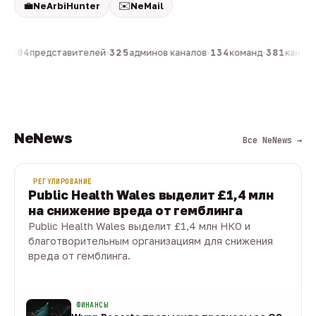
💼
✉️
NeArbiHunter
NeMail
н
·
804
представителей
·
325
админов каналов
·
134
команд
·
381
каналов
NeNews
Все NeNews →
РЕГУЛИРОВАНИЕ
Public Health Wales выделит £1,4 млн
на снижение вреда от гемблинга
Public Health Wales выделит £1,4 млн НКО и
благотворительным организациям для снижения
вреда от гемблинга.
09 авг · 1 мин
ФИНАНСЫ