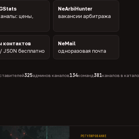
GStats
NeArbiHunter
аналы: цены,
вакансии арбитража
ы контактов
NeMail
/ JSON бесплатно
одноразовая почта
325
134
381
ставителей
админов каналов
команд
каналов в катал
РЕГУЛИРОВАНИЕ