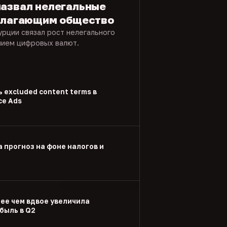
назвал нелегальные
азлагающим общество
урции связал рост нелегального
нием цифровых валют.
 excluded content terms в
ce Ads
а прогноз на фоне налогов и
лее чем вдвое увеличила
быль в Q2