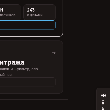
1M
243
ПИСЧИКОВ
С ЦЕНАМИ
→
битража
налов. AI-фильтр, без
ый час.
📢