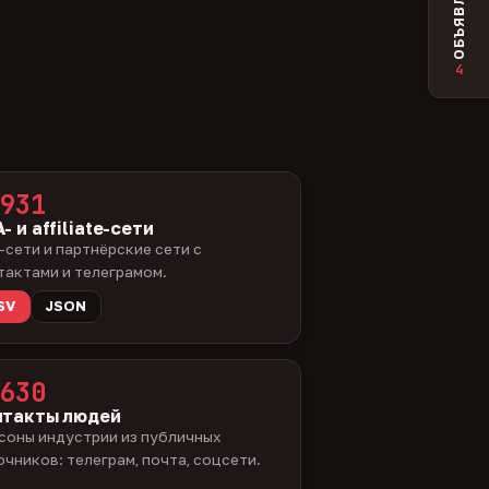
ОБЪЯВЛЕНИЯ
4
931
- и affiliate-сети
-сети и партнёрские сети с
тактами и телеграмом.
SV
JSON
630
нтакты людей
соны индустрии из публичных
очников: телеграм, почта, соцсети.