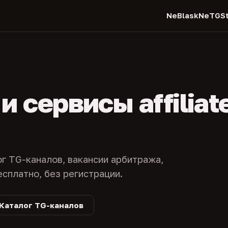
NeBlask
NeTGSt
 сервисы affiliat
ог TG-каналов, вакансии арбитража,
есплатно, без регистрации.
Каталог TG-каналов