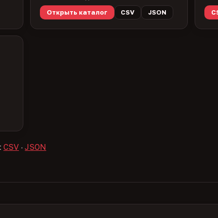
Открыть каталог
CSV
JSON
C
:
CSV
·
JSON