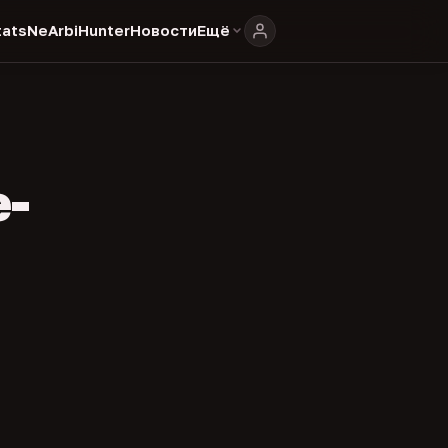
ats
NeArbiHunter
Новости
Ещё
e-