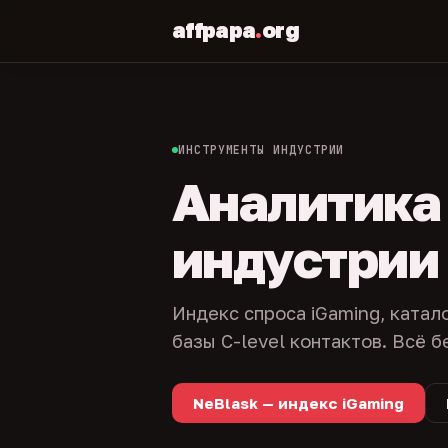
affpapa
.
org
ИНСТРУМЕНТЫ ИНДУСТРИИ
Аналитика и
индустрии
Индекс спроса iGaming, катал
базы C-level контактов. Всё б
NeBlask — индекс iGaming