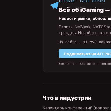
TELEGRAM · КАНАЛ AFFPAPA
Всё об iGaming —
Новости рынка, обновле
Релизы NeBlask, NeTGSta
трендов. Инсайды, которы
На сайте —
11 990
компа
Подписаться на AFFPA
бесплатно · без спама · только
Что в индустрии
Календарь конференций (вокруг 