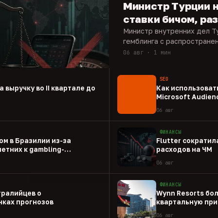
Министр Турции 
ставки бичом, р
Министр внутренних дел Т
гемблинга с распростране
06 авг · 1 мин
SEO
а выручку во II квартале до
Как использовать
Microsoft Audien
06 авг
ФИНАНСЫ
ом в Бразилии из-за
Flutter сократил
етних к gambling-
расходов на ЧМ
06 авг
ФИНАНСЫ
тралийцев о
Wynn Resorts бо
ках прогнозов
квартальную при
06 авг