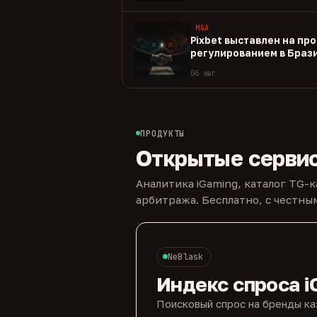
M&A
Pixbet выставлен на пр
регулированием в Браз
06 авг
ПРОДУКТЫ
Открытые серви
Аналитика iGaming, каталог TG-
арбитража. Бесплатно, с честн
NeBlask
Индекс спроса i
Поисковый спрос на бренды ка