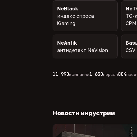
NeBlask
NeT
индекс спроса
TG-к
iGaming
CPM
NeAntik
Баз
антидетект NeVision
CSV 
11 990
1 630
804
компаний
персон
пред
Новости индустрии