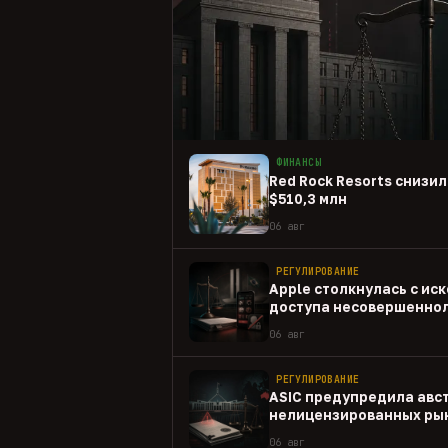
ФИНАНСЫ
Red Rock Resorts снизил
$510,3 млн
06 авг
РЕГУЛИРОВАНИЕ
Apple столкнулась с иск
доступа несовершеннол
приложениям
06 авг
РЕГУЛИРОВАНИЕ
ASIC предупредила авс
нелицензированных рын
06 авг