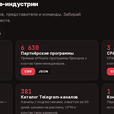
te-индустрии
ов, представители и команды. Забирай
есте.
й
6 630
3 
Партнёрские программы
CPA
Прямые affiliate-программы брендов с
CPA
контактами менеджеров.
кон
CSV
JSON
C
381
1 
Каталог Telegram-каналов
Ко
ки —
Каналы с подписчиками, охватом за 30
Пер
дней, ценами на рекламу, CPM и
ист
контактами админов.