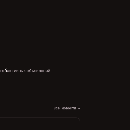
4
оге
активных объявлений
Все новости →