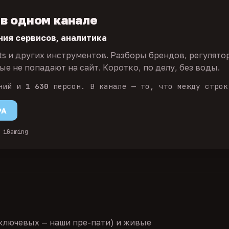
 в одном канале
ния сервисов, аналитика
ts и других инструментов. Разборы брендов, регулято
е не попадают на сайт. Коротко, по делу, без воды.
ний и
1 630
персон. В канале — то, что между строк
PA
 iGaming
ключевых — наши пре-пати) и живые