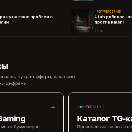
РЕГУЛИРОВАНИЕ
одажу на фоне проблем с
Utah добилась п
илии
против Kalshi
05 авг
сы
каналов, нутра-офферы, вакансии
ыми цифрами.
→
NeTGStats
Gaming
Каталог TG-к
зино и букмекеров.
Проверенные каналы с це