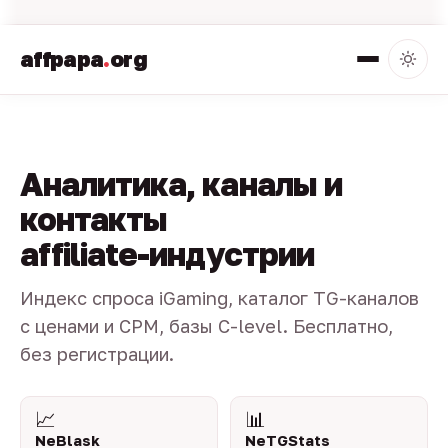
affpapa
.
org
Аналитика, каналы и
контакты
affiliate-индустрии
Индекс спроса iGaming, каталог TG-каналов
с ценами и CPM, базы C-level. Бесплатно,
без регистрации.
📈
📊
NeBlask
NeTGStats