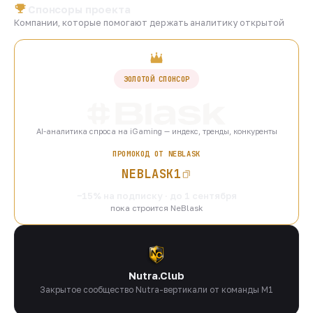
Спонсоры проекта
Компании, которые помогают держать аналитику открытой
ЗОЛОТОЙ СПОНСОР
AI-аналитика спроса на iGaming — индекс, тренды, конкуренты
ПРОМОКОД ОТ NEBLASK
NEBLASK1
−15% на подписку · до 1 сентября
пока строится NeBlask
Nutra.Club
Закрытое сообщество Nutra-вертикали от команды M1