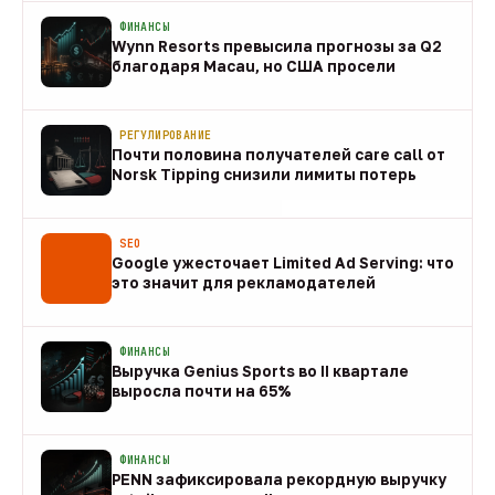
ФИНАНСЫ
Wynn Resorts превысила прогнозы за Q2
благодаря Macau, но США просели
09 авг
РЕГУЛИРОВАНИЕ
Почти половина получателей care call от
Norsk Tipping снизили лимиты потерь
08 авг
SEO
Google ужесточает Limited Ad Serving: что
это значит для рекламодателей
08 авг
ФИНАНСЫ
Выручка Genius Sports во II квартале
выросла почти на 65%
08 авг
ФИНАНСЫ
PENN зафиксировала рекордную выручку