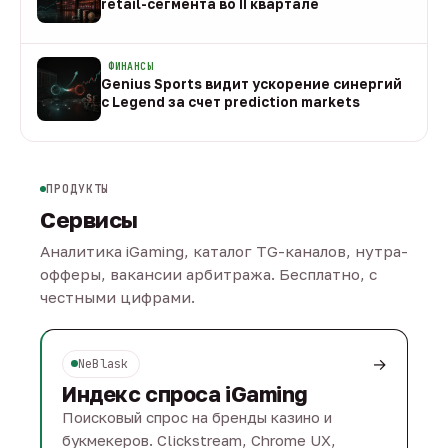
retail-сегмента во II квартале
08 авг
ФИНАНСЫ
Genius Sports видит ускорение синергий
с Legend за счет prediction markets
08 авг
ПРОДУКТЫ
Сервисы
Аналитика iGaming, каталог TG-каналов, нутра-
офферы, вакансии арбитража. Бесплатно, с
честными цифрами.
→
NeBlask
Индекс спроса iGaming
Поисковый спрос на бренды казино и
букмекеров. Clickstream, Chrome UX,