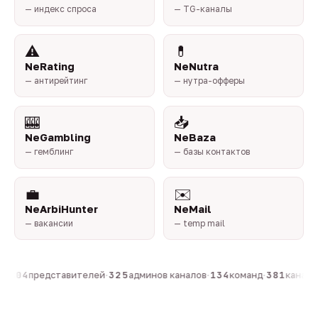
— индекс спроса
— TG-каналы
⚠️
💊
NeRating
NeNutra
— антирейтинг
— нутра-офферы
🎰
📥
NeGambling
NeBaza
— гемблинг
— базы контактов
💼
✉️
NeArbiHunter
NeMail
— вакансии
— temp mail
·
804
представителей
·
325
админов каналов
·
134
команд
·
381
каналов