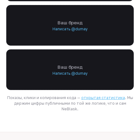
Ваш бренд
Написать @dumay
Ваш бренд
Написать @dumay
Показы, клики и копирования кода —
открытая статистика
. Мы
держим цифры публичными по той же логике, что и сам
NeBlask.