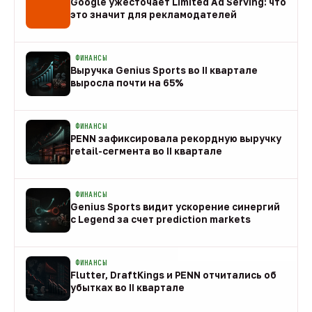
Google ужесточает Limited Ad Serving: что
это значит для рекламодателей
08 авг
ФИНАНСЫ
Выручка Genius Sports во II квартале
выросла почти на 65%
08 авг
ФИНАНСЫ
PENN зафиксировала рекордную выручку
retail-сегмента во II квартале
08 авг
ФИНАНСЫ
Genius Sports видит ускорение синергий
с Legend за счет prediction markets
08 авг
ФИНАНСЫ
Flutter, DraftKings и PENN отчитались об
убытках во II квартале
08 авг