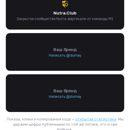
Nutra.Club
Закрытое сообщество Nutra-вертикали от команды M1
Ваш бренд
Написать @dumay
Ваш бренд
Написать @dumay
Показы, клики и копирования кода —
открытая статистика
. Мы
держим цифры публичными по той же логике, что и сам
NeBlask.