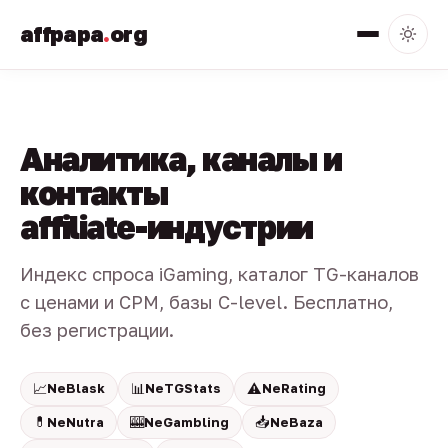
affpapa
.
org
Аналитика, каналы и
контакты
affiliate-индустрии
Индекс спроса iGaming, каталог TG-каналов
с ценами и CPM, базы C-level. Бесплатно,
без регистрации.
📈
📊
⚠️
NeBlask
NeTGStats
NeRating
💊
🎰
📥
NeNutra
NeGambling
NeBaza