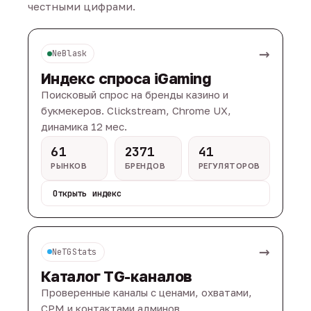
честными цифрами.
→
NeBlask
Индекс спроса iGaming
Поисковый спрос на бренды казино и
букмекеров. Clickstream, Chrome UX,
динамика 12 мес.
61
2371
41
РЫНКОВ
БРЕНДОВ
РЕГУЛЯТОРОВ
Открыть индекс
→
NeTGStats
Каталог TG-каналов
Проверенные каналы с ценами, охватами,
CPM и контактами админов.