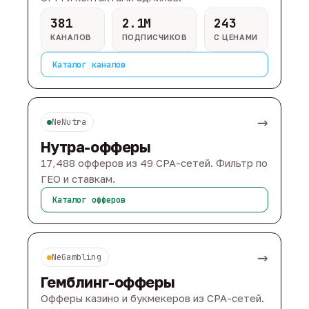
381
2.1M
243
КАНАЛОВ
ПОДПИСЧИКОВ
С ЦЕНАМИ
Каталог каналов
→
NeNutra
Нутра-офферы
17,488 офферов из 49 CPA-сетей. Фильтр по
ГЕО и ставкам.
Каталог офферов
→
NeGambling
Гемблинг-офферы
Офферы казино и букмекеров из CPA-сетей.