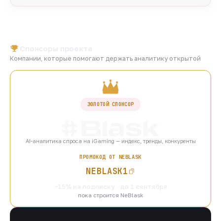
Спонсоры проекта
Компании, которые помогают держать аналитику открытой
ЗОЛОТОЙ СПОНСОР
AI-аналитика спроса на iGaming — индекс, тренды, конкуренты
ПРОМОКОД ОТ NEBLASK
NEBLASK1
−15% на подписку · до 1 сентября
пока строится NeBlask