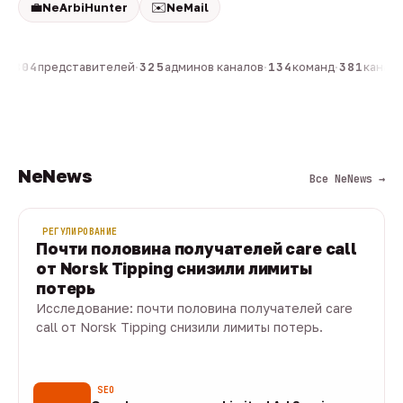
💼
✉️
NeArbiHunter
NeMail
н
·
804
представителей
·
325
админов каналов
·
134
команд
·
381
каналов
NeNews
Все NeNews →
РЕГУЛИРОВАНИЕ
Почти половина получателей care call
от Norsk Tipping снизили лимиты
потерь
Исследование: почти половина получателей care
call от Norsk Tipping снизили лимиты потерь.
08 авг · 1 мин
SEO