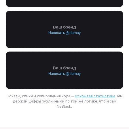
Ваш бренд
Написать @dumay
Ваш бренд
Написать @dumay
Показы, клики и копирования кода —
открытая статистика
. Мы
держим цифры публичными по той же логике, что и сам
NeBlask.