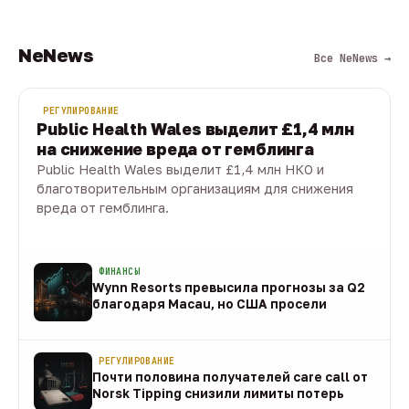
NeNews
Все NeNews →
РЕГУЛИРОВАНИЕ
Public Health Wales выделит £1,4 млн
на снижение вреда от гемблинга
Public Health Wales выделит £1,4 млн НКО и
благотворительным организациям для снижения
вреда от гемблинга.
09 авг · 1 мин
ФИНАНСЫ
Wynn Resorts превысила прогнозы за Q2
благодаря Macau, но США просели
09 авг
РЕГУЛИРОВАНИЕ
Почти половина получателей care call от
Norsk Tipping снизили лимиты потерь