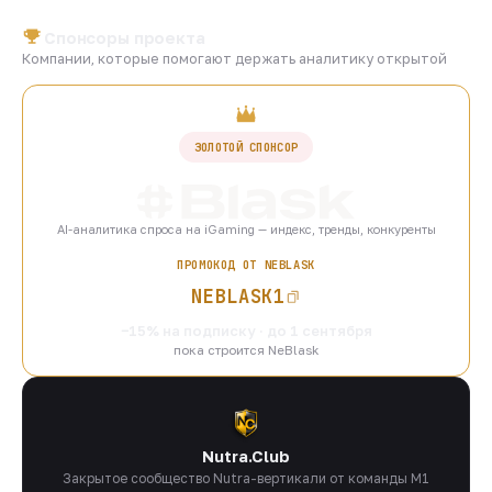
Спонсоры проекта
Компании, которые помогают держать аналитику открытой
ЗОЛОТОЙ СПОНСОР
AI-аналитика спроса на iGaming — индекс, тренды, конкуренты
ПРОМОКОД ОТ NEBLASK
NEBLASK1
−15% на подписку · до 1 сентября
пока строится NeBlask
Nutra.Club
Закрытое сообщество Nutra-вертикали от команды M1