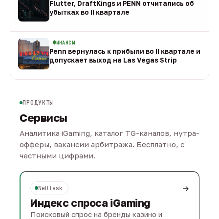
Flutter, DraftKings и PENN отчитались об
убытках во II квартале
08 авг
ФИНАНСЫ
Penn вернулась к прибыли во II квартале и
допускает выход на Las Vegas Strip
08 авг
ПРОДУКТЫ
Сервисы
Аналитика iGaming, каталог TG-каналов, нутра-
офферы, вакансии арбитража. Бесплатно, с
честными цифрами.
→
NeBlask
Индекс спроса iGaming
Поисковый спрос на бренды казино и