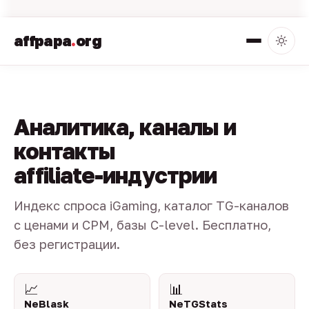
affpapa
.
org
Аналитика, каналы и
контакты
affiliate-индустрии
Индекс спроса iGaming, каталог TG-каналов
с ценами и CPM, базы C-level. Бесплатно,
без регистрации.
📈
📊
NeBlask
NeTGStats