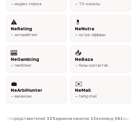
— индекс спроса
— TG-каналы
⚠️
💊
NeRating
NeNutra
— антирейтинг
— нутра-офферы
🎰
📥
NeGambling
NeBaza
— гемблинг
— базы контактов
💼
✉️
NeArbiHunter
NeMail
— вакансии
— temp mail
н
·
804
представителей
·
325
админов каналов
·
134
команд
·
381
каналов