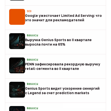
08 авг
SEO
Google ужесточает Limited Ad Serving: что
это значит для рекламодателей
08 авг
ФИНАНСЫ
Выручка Genius Sports во II квартале
выросла почти на 65%
08 авг
ФИНАНСЫ
PENN зафиксировала рекордную выручку
retail-сегмента во II квартале
08 авг
ФИНАНСЫ
Genius Sports видит ускорение синергий
с Legend за счет prediction markets
08 авг
ФИНАНСЫ