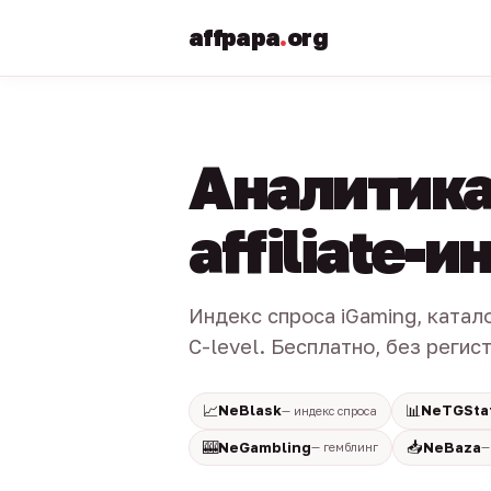
affpapa
.
org
Аналитика
affiliate-
Индекс спроса iGaming, катал
C-level. Бесплатно, без регис
📈
📊
NeBlask
NeTGSta
— индекс спроса
🎰
📥
NeGambling
NeBaza
— гемблинг
—