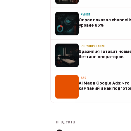
08 авг
РЫНКИ
Опрос показал channeli
уровне 86%
07 авг
РЕГУЛИРОВАНИЕ
Бразилия готовит новые
беттинг-операторов
07 авг
SEO
AI Max в Google Ads: чт
кампаний и как подгото
07 авг
ПРОДУКТЫ