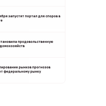
ября запустят портал для споров в
ге
становила продовольственную
 домохозяйств
улирование рынков прогнозов
ет федеральному рынку