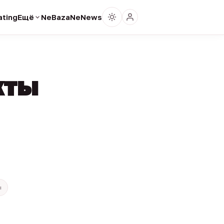
ting
Ещё
NeBaza
NeNews
кты
ы