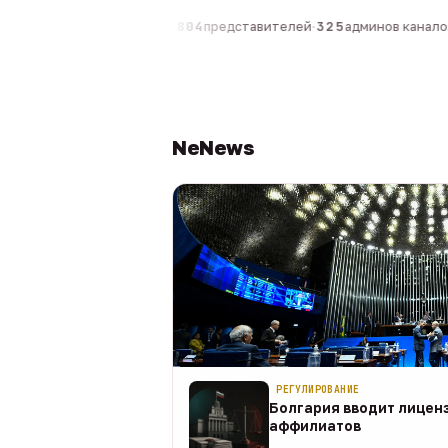
0
компаний
·
1 630
персон
·
804
представителей
·
325
админов каналов
·
NeNews
РЕГУЛИРОВАНИЕ
Болгария вводит лицен
аффилиатов