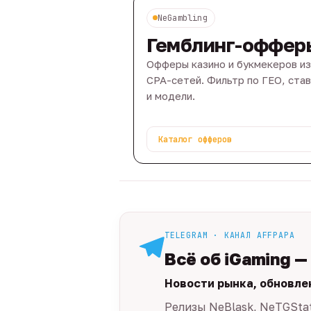
NeGambling
Гемблинг-оффер
Офферы казино и букмекеров из
CPA-сетей. Фильтр по ГЕО, ста
и модели.
Каталог офферов
TELEGRAM · КАНАЛ AFFPAPA
Всё об iGaming —
Новости рынка, обновле
Релизы NeBlask, NeTGSta