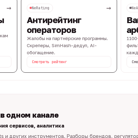
→
→
NeRating
Ne
ы
Антирейтинг
Ва
операторов
ар
вкам
Жалобы на партнёрские программы.
1100
Скреперы, SimHash-дедуп, AI-
филь
обогащение.
кажд
Смотреть рейтинг
См
 в одном канале
ния сервисов, аналитика
ts и других инструментов. Разборы брендов, регулято