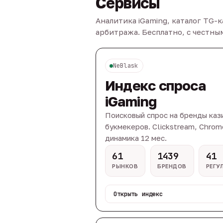
Сервисы
Аналитика iGaming, каталог TG-
арбитража. Бесплатно, с честн
NeBlask
Индекс спроса
iGaming
Поисковый спрос на бренды каз
букмекеров. Clickstream, Chrom
динамика 12 мес.
61
1439
41
РЫНКОВ
БРЕНДОВ
РЕГУ
Открыть индекс