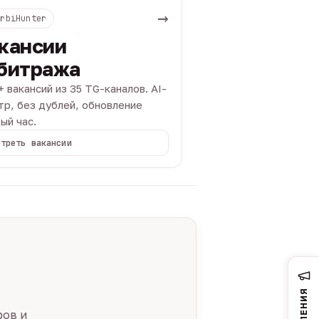
→
ArbiHunter
кансии
битража
+ вакансий из 35 TG-каналов. AI-
тр, без дублей, обновление
ый час.
отреть вакансии
ров и