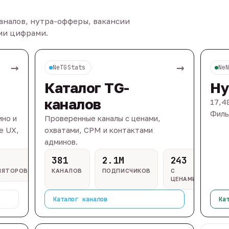
каналов, нутра-офферы, вакансии
ыми цифрами.
→
→
NeTGStats
Ne
Каталог TG-
Ну
каналов
17,4
Филь
ино и
Проверенные каналы с ценами,
e UX,
охватами, CPM и контактами
админов.
381
2.1M
243
ЛЯТОРОВ
КАНАЛОВ
ПОДПИСЧИКОВ
С
ЦЕНАМИ
Каталог каналов
Ка