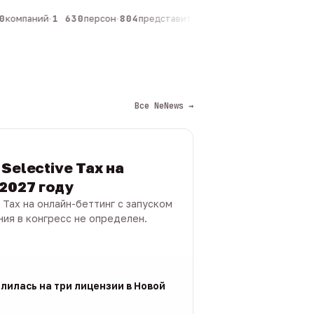
компаний
·
1 630
персон
·
804
представителей
·
325
админов каналов
·
Все NeNews →
Selective Tax на
 2027 году
 Tax на онлайн-беттинг с запуском
ния в конгресс не определен.
лилась на три лицензии в Новой