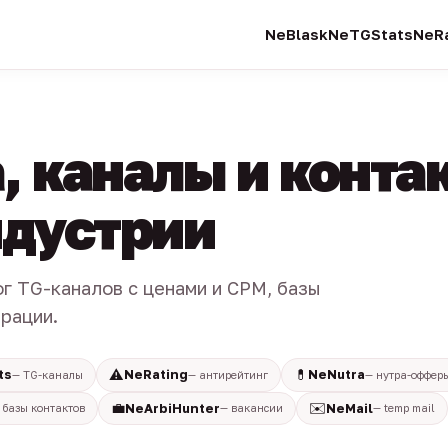
NeBlask
NeTGStats
NeRa
, каналы и конта
индустрии
ог TG-каналов с ценами и CPM, базы
трации.
⚠️
💊
ts
NeRating
NeNutra
— TG-каналы
— антирейтинг
— нутра-оффер
💼
✉️
NeArbiHunter
NeMail
 базы контактов
— вакансии
— temp mail