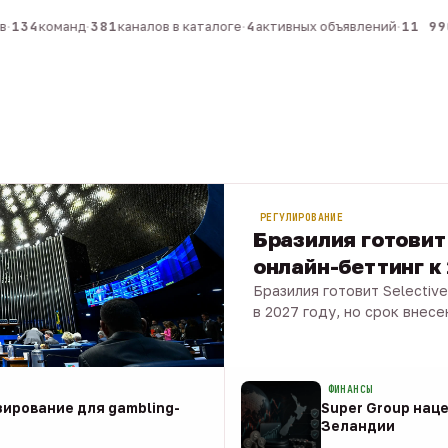
134
команд
·
381
каналов в каталоге
·
4
активных объявлений
·
11 990
РЕГУЛИРОВАНИЕ
Бразилия готовит 
онлайн-беттинг к
Бразилия готовит Selective
в 2027 году, но срок внесе
08 авг · 1 мин
ФИНАНСЫ
зирование для gambling-
Super Group наце
Зеландии