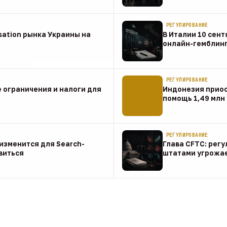
08 авг
РЕГУЛИРОВАНИЕ
sation рынка Украины на
В Италии 10 сент
онлайн-гемблин
07 авг
РЕГУЛИРОВАНИЕ
 ограничения и налоги для
Индонезия прио
помощь 1,49 млн
07 авг
РЕГУЛИРОВАНИЕ
о изменится для Search-
Глава CFTC: рег
виться
штатами угрожа
07 авг