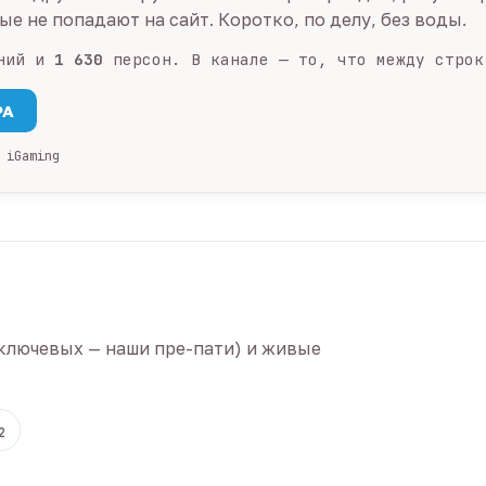
е не попадают на сайт. Коротко, по делу, без воды.
ний и
1 630
персон. В канале — то, что между строк
PA
 iGaming
ключевых — наши пре-пати) и живые
2