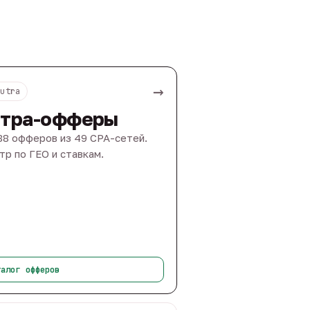
→
Nutra
тра-офферы
88 офферов из 49 CPA-сетей.
тр по ГЕО и ставкам.
талог офферов