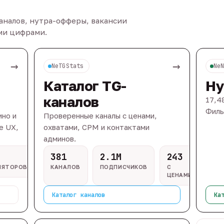
каналов, нутра-офферы, вакансии
ыми цифрами.
→
→
NeTGStats
Ne
Каталог TG-
Ну
каналов
17,4
Филь
ино и
Проверенные каналы с ценами,
e UX,
охватами, CPM и контактами
админов.
381
2.1M
243
ЛЯТОРОВ
КАНАЛОВ
ПОДПИСЧИКОВ
С
ЦЕНАМИ
Каталог каналов
Ка