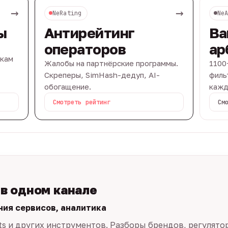
→
→
NeRating
Ne
ы
Антирейтинг
Ва
операторов
ар
вкам
Жалобы на партнёрские программы.
1100
Скреперы, SimHash-дедуп, AI-
филь
обогащение.
кажд
Смотреть рейтинг
См
 в одном канале
ния сервисов, аналитика
ts и других инструментов. Разборы брендов, регулято