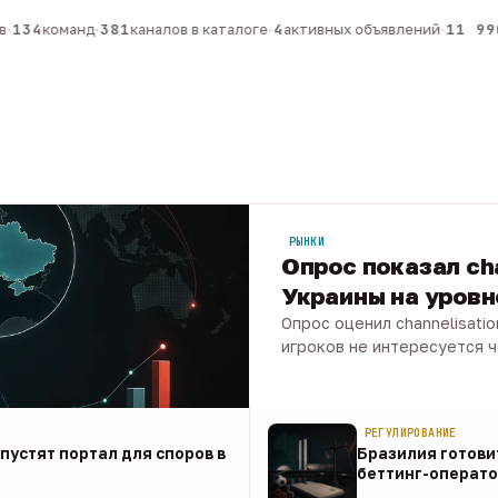
134
команд
·
381
каналов в каталоге
·
4
активных объявлений
·
11 990
РЫНКИ
Опрос показал ch
Украины на уров
Опрос оценил channelisati
игроков не интересуется 
07 авг · 1 мин
РЕГУЛИРОВАНИЕ
апустят портал для споров в
Бразилия готови
беттинг-операто