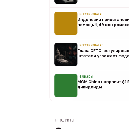
07 авг
РЕГУЛИРОВАНИЕ
Индонезия приостанов
помощь 1,49 млн домох
07 авг
РЕГУЛИРОВАНИЕ
Глава CFTC: регулирова
штатами угрожает фед
07 авг
ФИНАНСЫ
MGM China направит $1
дивиденды
07 авг
ПРОДУКТЫ