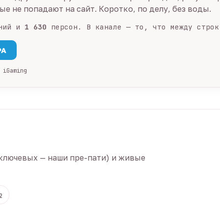
е не попадают на сайт. Коротко, по делу, без воды.
ний и
1 630
персон. В канале — то, что между строк
PA
 iGaming
ключевых — наши пре-пати) и живые
2