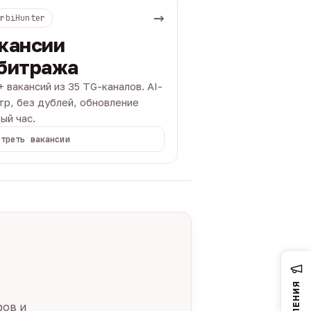
→
ArbiHunter
кансии
битража
+ вакансий из 35 TG-каналов. AI-
тр, без дублей, обновление
ый час.
отреть вакансии
ров и