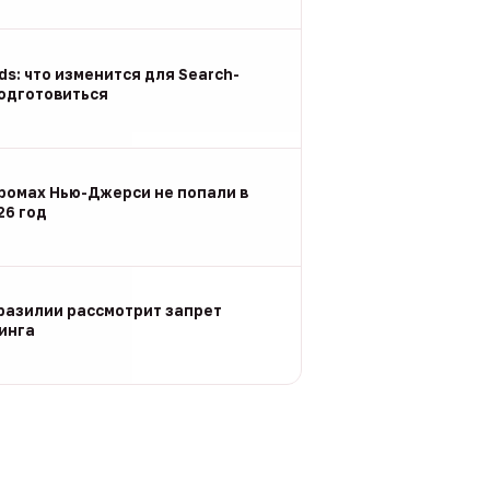
Ads: что изменится для Search-
подготовиться
ромах Нью-Джерси не попали в
26 год
разилии рассмотрит запрет
инга