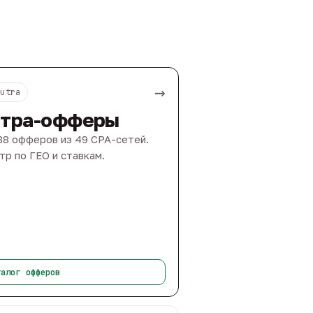
→
Nutra
тра-офферы
88 офферов из 49 CPA-сетей.
тр по ГЕО и ставкам.
талог офферов