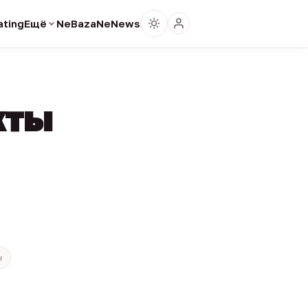
ting
Ещё
NeBaza
NeNews
кты
ы