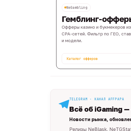
NeGambling
Гемблинг-оффер
Офферы казино и букмекеров из
CPA-сетей. Фильтр по ГЕО, ста
и модели.
Каталог офферов
TELEGRAM · КАНАЛ AFFPAPA
Всё об iGaming —
Новости рынка, обновле
Релизы NeBlask, NeTGSta