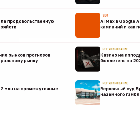
07 авг
SEO
ила продовольственную
AI Max в Google 
озяйств
кампаний и как 
07 авг
РЕГУЛИРОВАНИЕ
ние рынков прогнозов
Казино на иппод
еральному рынку
бюллетень на 20
07 авг
РЕГУЛИРОВАНИЕ
22 млн на промежуточные
Верховный суд Б
наземного гэмбл
07 авг