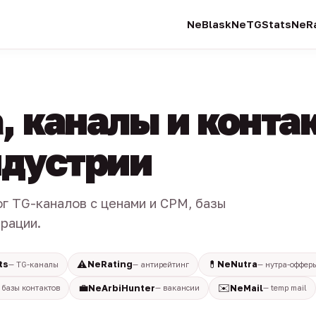
NeBlask
NeTGStats
NeRa
, каналы и конта
индустрии
ог TG-каналов с ценами и CPM, базы
трации.
⚠️
💊
ts
NeRating
NeNutra
— TG-каналы
— антирейтинг
— нутра-оффер
💼
✉️
NeArbiHunter
NeMail
 базы контактов
— вакансии
— temp mail