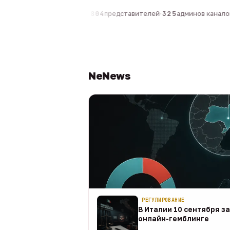
компаний
·
1 630
персон
·
804
представителей
·
325
админов каналов
·
NeNews
РЕГУЛИРОВАНИЕ
В Италии 10 сентября з
онлайн-гемблинге