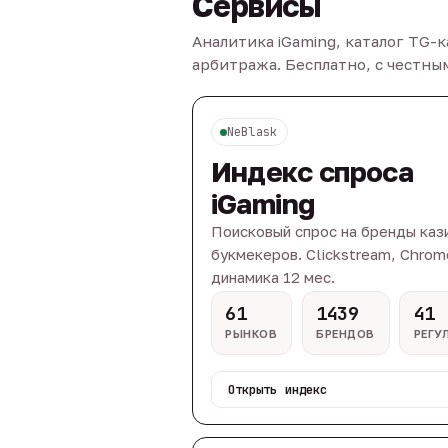
Сервисы
Аналитика iGaming, каталог TG-
арбитража. Бесплатно, с честн
NeBlask
Индекс спроса
iGaming
Поисковый спрос на бренды каз
букмекеров. Clickstream, Chrom
динамика 12 мес.
61
1439
41
РЫНКОВ
БРЕНДОВ
РЕГУ
Открыть индекс