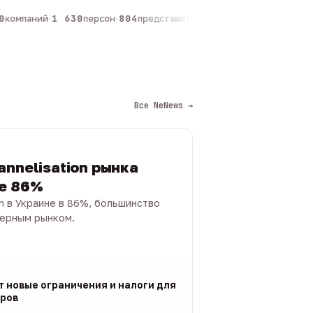
компаний
·
1 630
персон
·
804
представителей
·
325
админов каналов
·
Все NeNews →
annelisation рынка
не 86%
on в Украине в 86%, большинство
черным рынком.
т новые ограничения и налоги для
ров