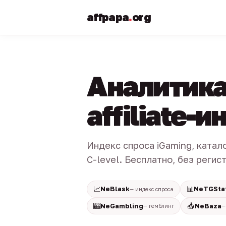
affpapa
.
org
Аналитика
affiliate-
Индекс спроса iGaming, катал
C-level. Бесплатно, без регис
📈
📊
NeBlask
NeTGSta
— индекс спроса
🎰
📥
NeGambling
NeBaza
— гемблинг
—