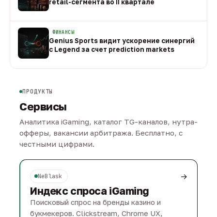
retail-сегмента во II квартале
08 авг
ФИНАНСЫ
Genius Sports видит ускорение синергий
с Legend за счет prediction markets
08 авг
ПРОДУКТЫ
Сервисы
Аналитика iGaming, каталог TG-каналов, нутра-
офферы, вакансии арбитража. Бесплатно, с
честными цифрами.
→
NeBlask
Индекс спроса iGaming
Поисковый спрос на бренды казино и
букмекеров. Clickstream, Chrome UX,