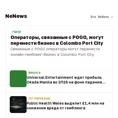
NeNews
Все NeNews →
РЫНКИ
Операторы, связанные с POGO, могут
перенести бизнес в Colombo Port City
Связанные с POGO операторы могут перенести
онлайн-гемблинг-бизнес в Colombo Port City.
09 авг · 1 мин
ФИНАНСЫ
Universal Entertainment ждет прибыль
Okada Manila во 2П26 на фоне падения
EBITDA
09 авг
РЕГУЛИРОВАНИЕ
Public Health Wales выделит £1,4 млн на
снижение вреда от гемблинга
09 авг