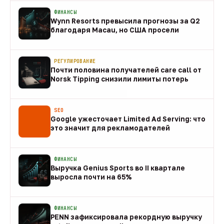
ФИНАНСЫ
Wynn Resorts превысила прогнозы за Q2
благодаря Macau, но США просели
09 авг
РЕГУЛИРОВАНИЕ
Почти половина получателей care call от
Norsk Tipping снизили лимиты потерь
08 авг
SEO
Google ужесточает Limited Ad Serving: что
это значит для рекламодателей
08 авг
ФИНАНСЫ
Выручка Genius Sports во II квартале
выросла почти на 65%
08 авг
ФИНАНСЫ
PENN зафиксировала рекордную выручку