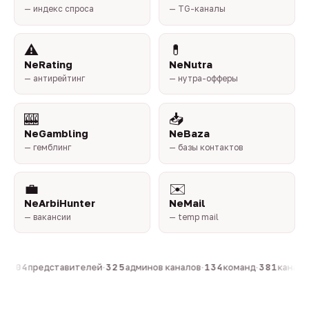
— индекс спроса
— TG-каналы
⚠️
💊
NeRating
NeNutra
— антирейтинг
— нутра-офферы
🎰
📥
NeGambling
NeBaza
— гемблинг
— базы контактов
💼
✉️
NeArbiHunter
NeMail
— вакансии
— temp mail
·
804
представителей
·
325
админов каналов
·
134
команд
·
381
каналов