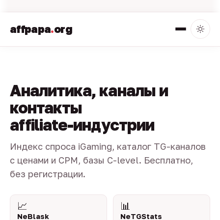
affpapa
.
org
Аналитика, каналы и
контакты
affiliate-индустрии
Индекс спроса iGaming, каталог TG-каналов
с ценами и CPM, базы C-level. Бесплатно,
без регистрации.
📈
📊
NeBlask
NeTGStats