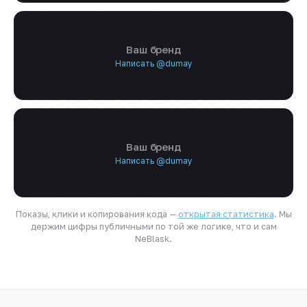
Ваш бренд
Написать @dumay
Ваш бренд
Написать @dumay
Показы, клики и копирования кода —
открытая статистика
. Мы
держим цифры публичными по той же логике, что и сам
NeBlask.