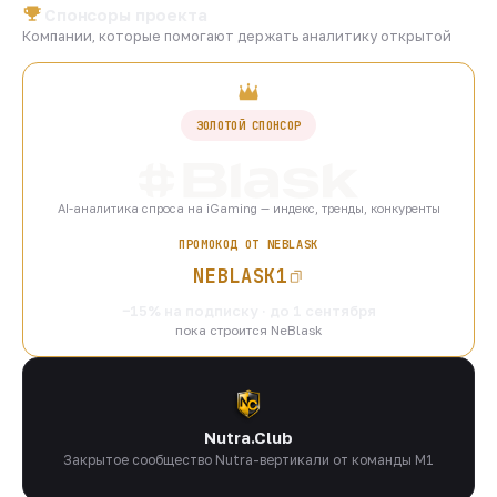
Спонсоры проекта
Компании, которые помогают держать аналитику открытой
ЗОЛОТОЙ СПОНСОР
AI-аналитика спроса на iGaming — индекс, тренды, конкуренты
ПРОМОКОД ОТ NEBLASK
NEBLASK1
−15% на подписку · до 1 сентября
пока строится NeBlask
Nutra.Club
Закрытое сообщество Nutra-вертикали от команды M1