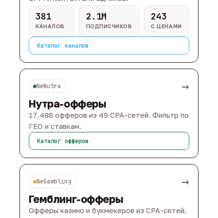
381
2.1M
243
КАНАЛОВ
ПОДПИСЧИКОВ
С ЦЕНАМИ
Каталог каналов
→
NeNutra
Нутра-офферы
17,488 офферов из 49 CPA-сетей. Фильтр по
ГЕО и ставкам.
Каталог офферов
→
NeGambling
Гемблинг-офферы
Офферы казино и букмекеров из CPA-сетей.