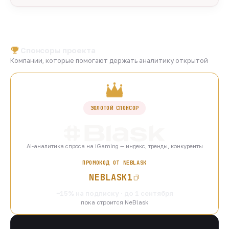
Спонсоры проекта
Компании, которые помогают держать аналитику открытой
ЗОЛОТОЙ СПОНСОР
AI-аналитика спроса на iGaming — индекс, тренды, конкуренты
ПРОМОКОД ОТ NEBLASK
NEBLASK1
−15% на подписку · до 1 сентября
пока строится NeBlask