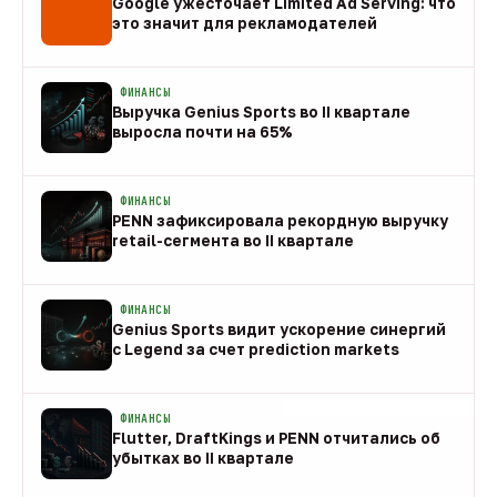
Google ужесточает Limited Ad Serving: что
это значит для рекламодателей
08 авг
ФИНАНСЫ
Выручка Genius Sports во II квартале
выросла почти на 65%
08 авг
ФИНАНСЫ
PENN зафиксировала рекордную выручку
retail-сегмента во II квартале
08 авг
ФИНАНСЫ
Genius Sports видит ускорение синергий
с Legend за счет prediction markets
08 авг
ФИНАНСЫ
Flutter, DraftKings и PENN отчитались об
убытках во II квартале
08 авг