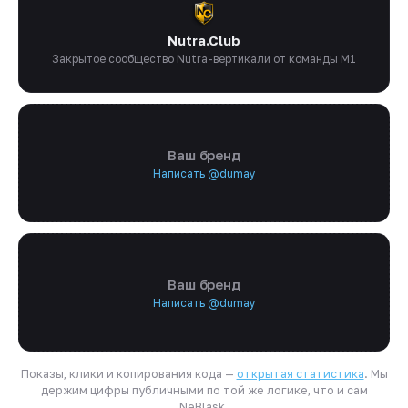
Nutra.Club
Закрытое сообщество Nutra-вертикали от команды M1
Ваш бренд
Написать @dumay
Ваш бренд
Написать @dumay
Показы, клики и копирования кода —
открытая статистика
. Мы
держим цифры публичными по той же логике, что и сам
NeBlask.