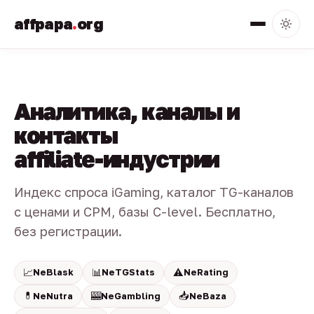
affpapa
.
org
Аналитика, каналы и
контакты
affiliate-индустрии
Индекс спроса iGaming, каталог TG-каналов
с ценами и CPM, базы C-level. Бесплатно,
без регистрации.
📈
📊
⚠️
NeBlask
NeTGStats
NeRating
💊
🎰
📥
NeNutra
NeGambling
NeBaza