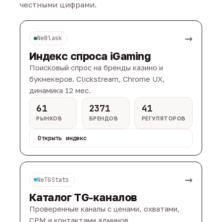
честными цифрами.
→
NeBlask
Индекс спроса iGaming
Поисковый спрос на бренды казино и
букмекеров. Clickstream, Chrome UX,
динамика 12 мес.
61
2371
41
РЫНКОВ
БРЕНДОВ
РЕГУЛЯТОРОВ
Открыть индекс
→
NeTGStats
Каталог TG-каналов
Проверенные каналы с ценами, охватами,
CPM и контактами админов.