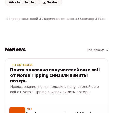
💼
✉️
NeArbiHunter
NeMail
н
·
804
представителей
·
325
админов каналов
·
134
команд
·
381
каналов
NeNews
Все NeNews →
РЕГУЛИРОВАНИЕ
Почти половина получателей care call
от Norsk Tipping снизили лимиты
потерь
Исследование: почти половина получателей care
call от Norsk Tipping снизили лимиты потерь.
08 авг · 1 мин
SEO