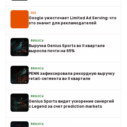
08 авг
SEO
Google ужесточает Limited Ad Serving: что
это значит для рекламодателей
08 авг
ФИНАНСЫ
Выручка Genius Sports во II квартале
выросла почти на 65%
08 авг
ФИНАНСЫ
PENN зафиксировала рекордную выручку
retail-сегмента во II квартале
08 авг
ФИНАНСЫ
Genius Sports видит ускорение синергий
с Legend за счет prediction markets
08 авг
ФИНАНСЫ