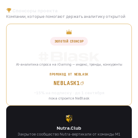
Спонсоры проекта
Компании, которые помогают держать аналитику открытой
ЗОЛОТОЙ СПОНСОР
AI-аналитика спроса на iGaming — индекс, тренды, конкуренты
ПРОМОКОД ОТ NEBLASK
NEBLASK1
−15% на подписку · до 1 сентября
пока строится NeBlask
Nutra.Club
Закрытое сообщество Nutra-вертикали от команды M1