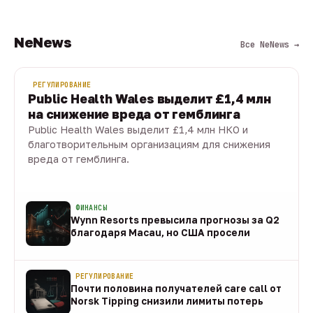
NeNews
Все NeNews →
РЕГУЛИРОВАНИЕ
Public Health Wales выделит £1,4 млн
на снижение вреда от гемблинга
Public Health Wales выделит £1,4 млн НКО и
благотворительным организациям для снижения
вреда от гемблинга.
09 авг · 1 мин
ФИНАНСЫ
Wynn Resorts превысила прогнозы за Q2
благодаря Macau, но США просели
09 авг
РЕГУЛИРОВАНИЕ
Почти половина получателей care call от
Norsk Tipping снизили лимиты потерь