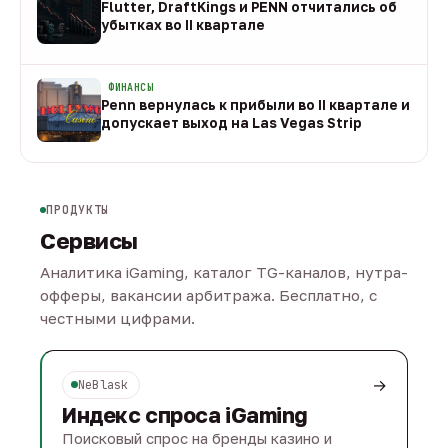
Flutter, DraftKings и PENN отчитались об
убытках во II квартале
08 авг
ФИНАНСЫ
Penn вернулась к прибыли во II квартале и
допускает выход на Las Vegas Strip
08 авг
ПРОДУКТЫ
Сервисы
Аналитика iGaming, каталог TG-каналов, нутра-
офферы, вакансии арбитража. Бесплатно, с
честными цифрами.
→
NeBlask
Индекс спроса iGaming
Поисковый спрос на бренды казино и