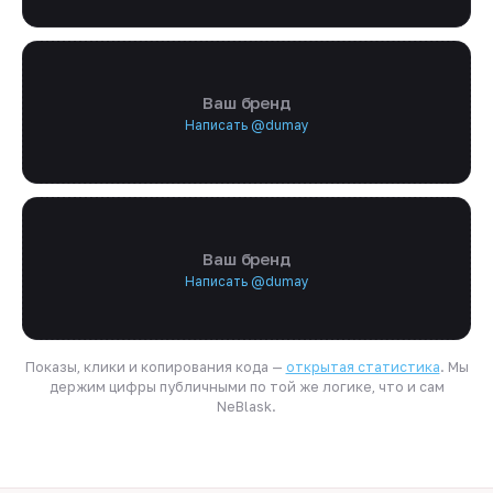
Ваш бренд
Написать @dumay
Ваш бренд
Написать @dumay
Показы, клики и копирования кода —
открытая статистика
. Мы
держим цифры публичными по той же логике, что и сам
NeBlask.