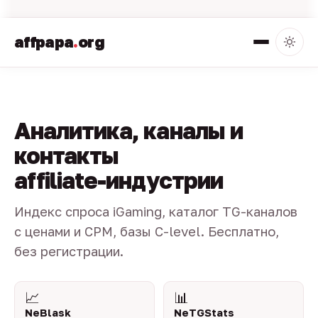
affpapa
.
org
Аналитика, каналы и
контакты
affiliate-индустрии
Индекс спроса iGaming, каталог TG-каналов
с ценами и CPM, базы C-level. Бесплатно,
без регистрации.
📈
📊
NeBlask
NeTGStats