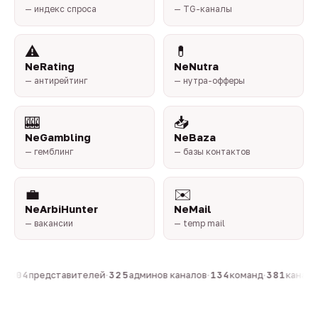
— индекс спроса
— TG-каналы
⚠️
💊
NeRating
NeNutra
— антирейтинг
— нутра-офферы
🎰
📥
NeGambling
NeBaza
— гемблинг
— базы контактов
💼
✉️
NeArbiHunter
NeMail
— вакансии
— temp mail
·
804
представителей
·
325
админов каналов
·
134
команд
·
381
каналов