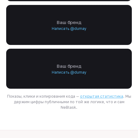
Ваш бренд
Написать @dumay
Ваш бренд
Написать @dumay
Показы, клики и копирования кода —
открытая статистика
. Мы
держим цифры публичными по той же логике, что и сам
NeBlask.