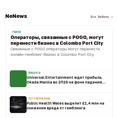
NeNews
Все NeNews →
РЫНКИ
Операторы, связанные с POGO, могут
перенести бизнес в Colombo Port City
Связанные с POGO операторы могут перенести
онлайн-гемблинг-бизнес в Colombo Port City.
09 авг · 1 мин
ФИНАНСЫ
Universal Entertainment ждет прибыль
Okada Manila во 2П26 на фоне падения
EBITDA
09 авг
РЕГУЛИРОВАНИЕ
Public Health Wales выделит £1,4 млн на
снижение вреда от гемблинга
09 авг