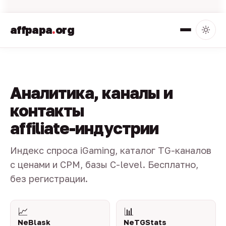
affpapa
.
org
Аналитика, каналы и
контакты
affiliate-индустрии
Индекс спроса iGaming, каталог TG-каналов
с ценами и CPM, базы C-level. Бесплатно,
без регистрации.
📈
📊
NeBlask
NeTGStats