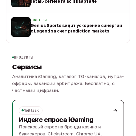
retail-сегмента во II квартале
08 авг
ФИНАНСЫ
Genius Sports видит ускорение синергий
с Legend за счет prediction markets
08 авг
ПРОДУКТЫ
Сервисы
Аналитика iGaming, каталог TG-каналов, нутра-
офферы, вакансии арбитража. Бесплатно, с
честными цифрами.
→
NeBlask
Индекс спроса iGaming
Поисковый спрос на бренды казино и
букмекеров. Clickstream, Chrome UX,