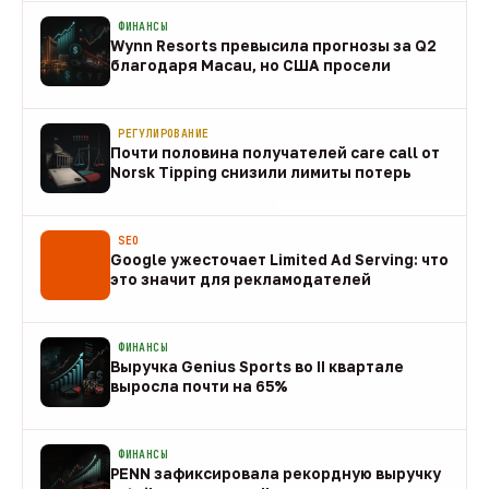
ФИНАНСЫ
Wynn Resorts превысила прогнозы за Q2
благодаря Macau, но США просели
09 авг
РЕГУЛИРОВАНИЕ
Почти половина получателей care call от
Norsk Tipping снизили лимиты потерь
08 авг
SEO
Google ужесточает Limited Ad Serving: что
это значит для рекламодателей
08 авг
ФИНАНСЫ
Выручка Genius Sports во II квартале
выросла почти на 65%
08 авг
ФИНАНСЫ
PENN зафиксировала рекордную выручку