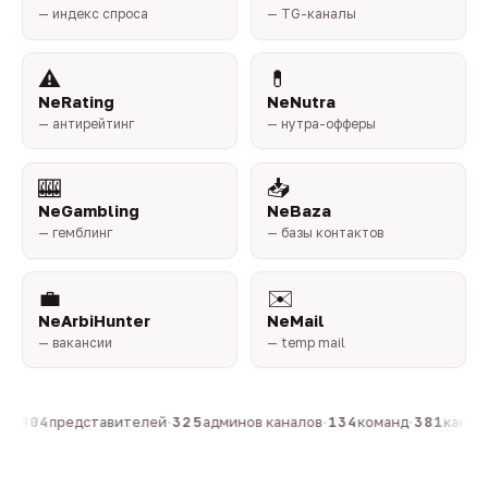
— индекс спроса
— TG-каналы
⚠️
💊
NeRating
NeNutra
— антирейтинг
— нутра-офферы
🎰
📥
NeGambling
NeBaza
— гемблинг
— базы контактов
💼
✉️
NeArbiHunter
NeMail
— вакансии
— temp mail
н
·
804
представителей
·
325
админов каналов
·
134
команд
·
381
каналов