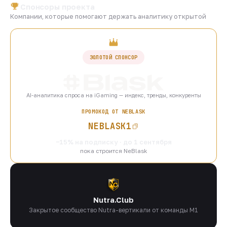
Спонсоры проекта
Компании, которые помогают держать аналитику открытой
ЗОЛОТОЙ СПОНСОР
AI-аналитика спроса на iGaming — индекс, тренды, конкуренты
ПРОМОКОД ОТ NEBLASK
NEBLASK1
−15% на подписку · до 1 сентября
пока строится NeBlask
Nutra.Club
Закрытое сообщество Nutra-вертикали от команды M1