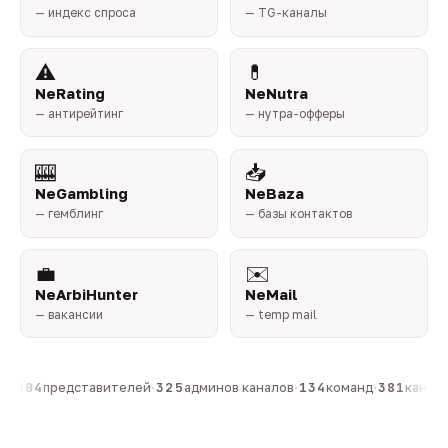
— индекс спроса
— TG-каналы
⚠️
💊
NeRating
NeNutra
— антирейтинг
— нутра-офферы
🎰
📥
NeGambling
NeBaza
— гемблинг
— базы контактов
💼
✉️
NeArbiHunter
NeMail
— вакансии
— temp mail
н
·
804
представителей
·
325
админов каналов
·
134
команд
·
381
каналов