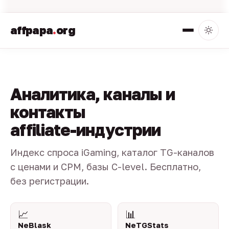
affpapa
.
org
Аналитика, каналы и
контакты
affiliate-индустрии
Индекс спроса iGaming, каталог TG-каналов
с ценами и CPM, базы C-level. Бесплатно,
без регистрации.
📈
📊
NeBlask
NeTGStats