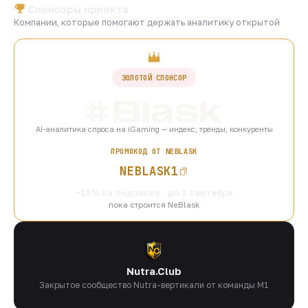
Спонсоры проекта
Компании, которые помогают держать аналитику открытой
ЗОЛОТОЙ СПОНСОР
AI-аналитика спроса на iGaming — индекс, тренды, конкуренты
ПРОМОКОД ОТ NEBLASK
NEBLASK1
−15% на подписку · до 1 сентября
пока строится NeBlask
Nutra.Club
Закрытое сообщество Nutra-вертикали от команды M1