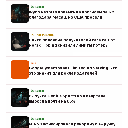
ФИНАНСЫ
Wynn Resorts превысила прогнозы за Q2
благодаря Macau, но США просели
09 авг
РЕГУЛИРОВАНИЕ
Почти половина получателей care call от
Norsk Tipping снизили лимиты потерь
08 авг
SEO
Google ужесточает Limited Ad Serving: что
это значит для рекламодателей
08 авг
ФИНАНСЫ
Выручка Genius Sports во II квартале
выросла почти на 65%
08 авг
ФИНАНСЫ
PENN зафиксировала рекордную выручку