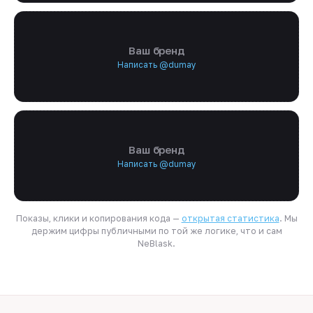
Ваш бренд
Написать @dumay
Ваш бренд
Написать @dumay
Показы, клики и копирования кода —
открытая статистика
. Мы
держим цифры публичными по той же логике, что и сам
NeBlask.