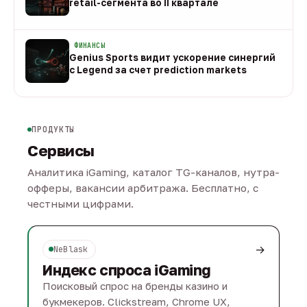
retail-сегмента во II квартале
08 авг
ФИНАНСЫ
Genius Sports видит ускорение синергий
с Legend за счет prediction markets
08 авг
ПРОДУКТЫ
Сервисы
Аналитика iGaming, каталог TG-каналов, нутра-
офферы, вакансии арбитража. Бесплатно, с
честными цифрами.
→
NeBlask
Индекс спроса iGaming
Поисковый спрос на бренды казино и
букмекеров. Clickstream, Chrome UX,