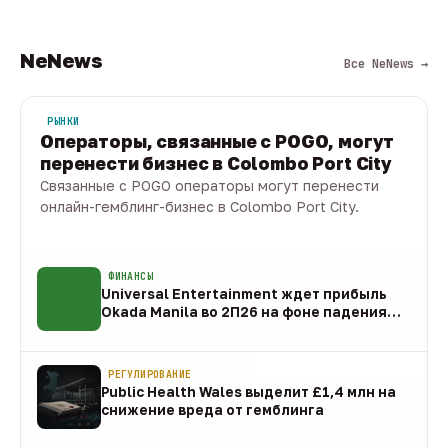
NeNews
Все NeNews →
РЫНКИ
Операторы, связанные с POGO, могут
перенести бизнес в Colombo Port City
Связанные с POGO операторы могут перенести
онлайн-гемблинг-бизнес в Colombo Port City.
09 авг · 1 мин
ФИНАНСЫ
Universal Entertainment ждет прибыль
Okada Manila во 2П26 на фоне падения
EBITDA
09 авг
РЕГУЛИРОВАНИЕ
Public Health Wales выделит £1,4 млн на
снижение вреда от гемблинга
09 авг