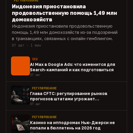
РЕГУЛИРОВАНИЕ
Индонезия приостановила
продовольственную помощь 1,49 млн
домохозяйств
Индонезия приостановила продовольственную
помощь 1,49 млн домохозяйств из-за подозрений
в транзакциях, связанных с онлайн-гемблингом.
07 авг · 1 мин
SEO
AI Max в Google Ads: что изменится для
Search-кампаний и как подготовиться
07 авг
РЕГУЛИРОВАНИЕ
Глава CFTC: регулирование рынков
прогнозов штатами угрожает
федеральному рынку
07 авг
РЕГУЛИРОВАНИЕ
Казино на ипподромах Нью-Джерси не
попали в бюллетень на 2026 год
07 авг