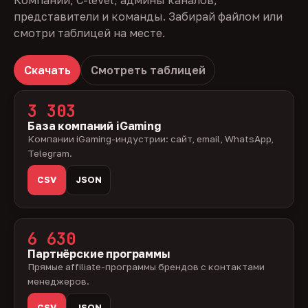
Компании, C-level, админы каналов,
представители и команды. Забирай файлом или
смотри таблицей на месте.
Скачать
Смотреть таблицей
3 303
База компаний iGaming
Компании iGaming-индустрии: сайт, email, WhatsApp,
Telegram.
CSV
JSON
6 630
Партнёрские программы
Прямые affiliate-программы брендов с контактами
менеджеров.
CSV
JSON