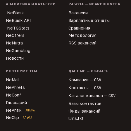
АНАЛИТИКА И КАТАЛОГИ
РАБОТА — NEARBIHUNTER
NeBlask
Вакансии
NeBlask API
Зарплатные отчёты
NeTGStats
Сравнения
NeOffers
Методология
NeNutra
RSS вакансий
NeGambling
Новости
ИНСТРУМЕНТЫ
ДАННЫЕ — СКАЧАТЬ
NeMail
Компании —
CSV
NeAhrefs
Контакты —
CSV
NeConf
Каталог каналов —
CSV
Глоссарий
Базы контактов
NeAntik
АЛЬФА
Фиды вакансий
NeClip
АЛЬФА
llms.txt