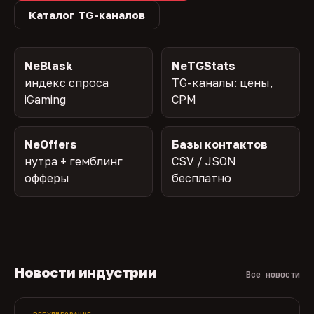
Каталог TG-каналов
NeBlask
NeTGStats
индекс спроса
TG-каналы: цены,
iGaming
CPM
NeOffers
Базы контактов
нутра + гемблинг
CSV / JSON
офферы
бесплатно
Новости индустрии
Все новости