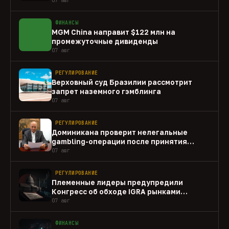
ФИНАНСЫ
MGM China направит $122 млн на
промежуточные дивиденды
07 авг
РЕГУЛИРОВАНИЕ
Верховный суд Бразилии рассмотрит
запрет наземного гэмблинга
07 авг
РЕГУЛИРОВАНИЕ
Доминикана проверит нелегальные
gambling-операции после принятия
закона
07 авг
РЕГУЛИРОВАНИЕ
Племенные лидеры предупредили
Конгресс об обходе IGRA рынками
прогнозов
07 авг
ФИНАНСЫ