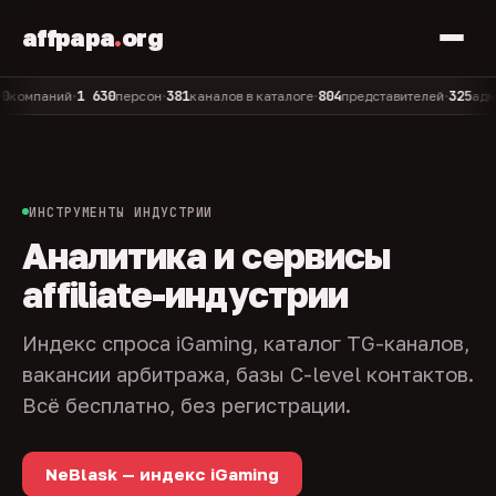
affpapa
.
org
1 630
381
804
325
паний
персон
каналов в каталоге
представителей
админов 
•
•
•
•
ИНСТРУМЕНТЫ ИНДУСТРИИ
Аналитика и сервисы
affiliate-индустрии
Индекс спроса iGaming, каталог TG-каналов,
вакансии арбитража, базы C-level контактов.
Всё бесплатно, без регистрации.
NeBlask — индекс iGaming