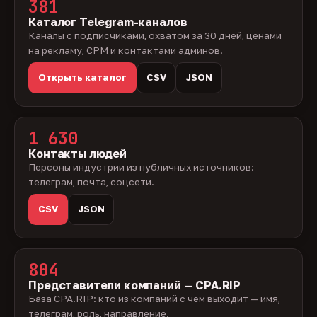
381
Каталог Telegram-каналов
Каналы с подписчиками, охватом за 30 дней, ценами
на рекламу, CPM и контактами админов.
Открыть каталог
CSV
JSON
1 630
Контакты людей
Персоны индустрии из публичных источников:
телеграм, почта, соцсети.
CSV
JSON
804
Представители компаний — CPA.RIP
База CPA.RIP: кто из компаний с чем выходит — имя,
телеграм, роль, направление.