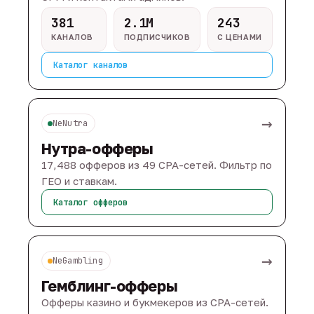
381
2.1M
243
КАНАЛОВ
ПОДПИСЧИКОВ
С ЦЕНАМИ
Каталог каналов
→
NeNutra
Нутра-офферы
17,488 офферов из 49 CPA-сетей. Фильтр по
ГЕО и ставкам.
Каталог офферов
→
NeGambling
Гемблинг-офферы
Офферы казино и букмекеров из CPA-сетей.