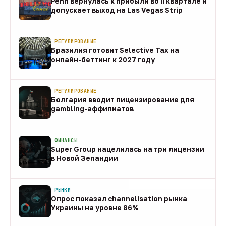
Penn вернулась к прибыли во II квартале и
допускает выход на Las Vegas Strip
08 авг
РЕГУЛИРОВАНИЕ
Бразилия готовит Selective Tax на
онлайн-беттинг к 2027 году
08 авг
РЕГУЛИРОВАНИЕ
Болгария вводит лицензирование для
gambling-аффилиатов
08 авг
ФИНАНСЫ
Super Group нацелилась на три лицензии
в Новой Зеландии
08 авг
РЫНКИ
Опрос показал channelisation рынка
Украины на уровне 86%
07 авг