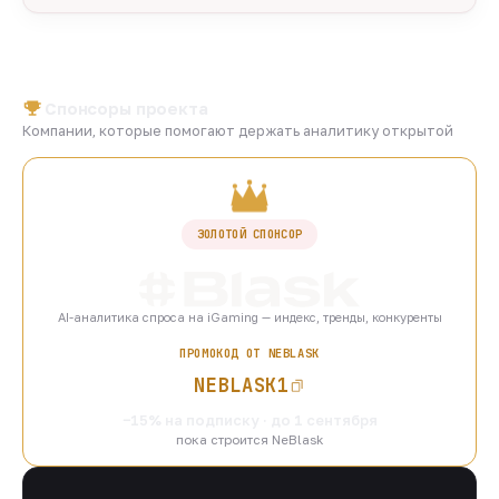
Спонсоры проекта
Компании, которые помогают держать аналитику открытой
ЗОЛОТОЙ СПОНСОР
AI-аналитика спроса на iGaming — индекс, тренды, конкуренты
ПРОМОКОД ОТ NEBLASK
NEBLASK1
−15% на подписку · до 1 сентября
пока строится NeBlask