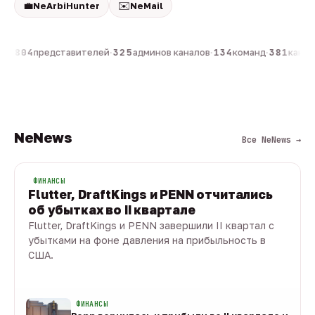
💼
✉️
NeArbiHunter
NeMail
он
·
804
представителей
·
325
админов каналов
·
134
команд
·
381
канало
NeNews
Все NeNews →
ФИНАНСЫ
Flutter, DraftKings и PENN отчитались
об убытках во II квартале
Flutter, DraftKings и PENN завершили II квартал с
убытками на фоне давления на прибыльность в
США.
08 авг · 1 мин
ФИНАНСЫ