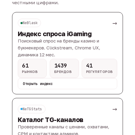
честными цифрами.
→
NeBlask
Индекс спроса iGaming
Поисковый спрос на бренды казино и
букмекеров. Clickstream, Chrome UX,
динамика 12 мес.
61
1439
41
РЫНКОВ
БРЕНДОВ
РЕГУЛЯТОРОВ
Открыть индекс
→
NeTGStats
Каталог TG-каналов
Проверенные каналы с ценами, охватами,
CPM и контактами админов.