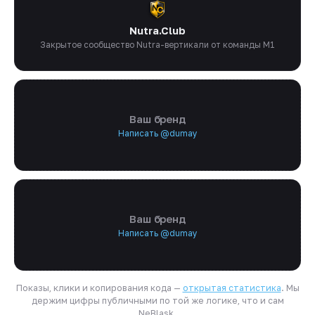
Nutra.Club
Закрытое сообщество Nutra-вертикали от команды M1
Ваш бренд
Написать @dumay
Ваш бренд
Написать @dumay
Показы, клики и копирования кода —
открытая статистика
. Мы
держим цифры публичными по той же логике, что и сам
NeBlask.