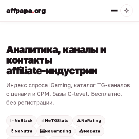
affpapa
.
org
Аналитика, каналы и
контакты
affiliate-индустрии
Индекс спроса iGaming, каталог TG-каналов
с ценами и CPM, базы C-level. Бесплатно,
без регистрации.
📈
📊
⚠️
NeBlask
NeTGStats
NeRating
💊
🎰
📥
NeNutra
NeGambling
NeBaza