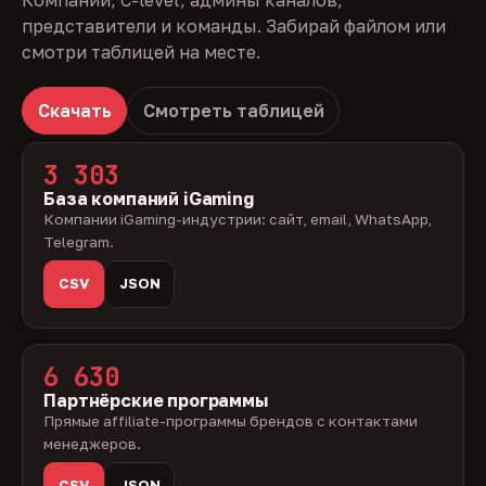
Компании, C-level, админы каналов,
представители и команды. Забирай файлом или
смотри таблицей на месте.
Скачать
Смотреть таблицей
3 303
База компаний iGaming
Компании iGaming-индустрии: сайт, email, WhatsApp,
Telegram.
CSV
JSON
6 630
Партнёрские программы
Прямые affiliate-программы брендов с контактами
менеджеров.
CSV
JSON