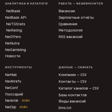
АНАЛИТИКА И КАТАЛОГИ
РАБОТА — NEARBIHUNTER
NeBlask
Вакансии
NeBlask API
Зарплатные отчёты
NeTGStats
Сравнения
NeRating
Методология
NeOffers
RSS вакансий
NeNutra
NeGambling
Новости
ИНСТРУМЕНТЫ
ДАННЫЕ — СКАЧАТЬ
NeMail
Компании —
CSV
NeAhrefs
Контакты —
CSV
NeConf
Каталог каналов —
CSV
Глоссарий
Базы контактов
NeAntik
АЛЬФА
Фиды вакансий
NeClip
АЛЬФА
llms.txt