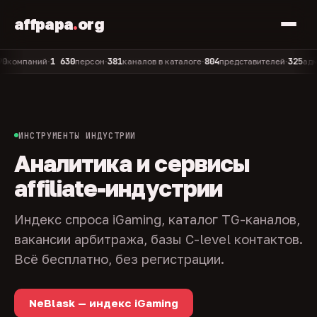
affpapa
.
org
1 630
381
804
325
паний
персон
каналов в каталоге
представителей
админов 
•
•
•
•
ИНСТРУМЕНТЫ ИНДУСТРИИ
Аналитика и сервисы
affiliate-индустрии
Индекс спроса iGaming, каталог TG-каналов,
вакансии арбитража, базы C-level контактов.
Всё бесплатно, без регистрации.
NeBlask — индекс iGaming