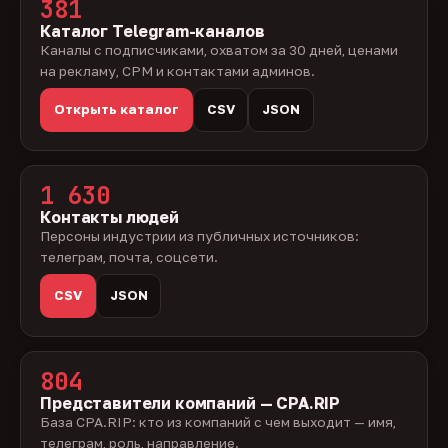
381
Каталог Telegram-каналов
Каналы с подписчиками, охватом за 30 дней, ценами
на рекламу, CPM и контактами админов.
Открыть каталог
CSV
JSON
1 630
Контакты людей
Персоны индустрии из публичных источников:
телеграм, почта, соцсети.
CSV
JSON
804
Представители компаний — CPA.RIP
База CPA.RIP: кто из компаний с чем выходит — имя,
телеграм, роль, направление.