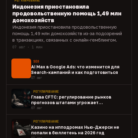
РЕГУЛИРОВАНИЕ
Индонезия приостановила
продовольственную помощь 1,49 млн
домохозяйств
Индонезия приостановила продовольственную
помощь 1,49 млн домохозяйств из-за подозрений
в транзакциях, связанных с онлайн-гемблингом.
07 авг · 1 мин
SEO
AI Max в Google Ads: что изменится для
Search-кампаний и как подготовиться
07 авг
РЕГУЛИРОВАНИЕ
Глава CFTC: регулирование рынков
прогнозов штатами угрожает
федеральному рынку
07 авг
РЕГУЛИРОВАНИЕ
Казино на ипподромах Нью-Джерси не
попали в бюллетень на 2026 год
07 авг