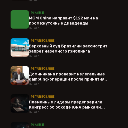
ФИНАНСЫ
MGM China направит $122 млн на
промежуточные дивиденды
07 авг
РЕГУЛИРОВАНИЕ
Верховный суд Бразилии рассмотрит
запрет наземного гэмблинга
07 авг
РЕГУЛИРОВАНИЕ
Доминикана проверит нелегальные
gambling-операции после принятия
закона
07 авг
РЕГУЛИРОВАНИЕ
Племенные лидеры предупредили
Конгресс об обходе IGRA рынками
прогнозов
07 авг
ФИНАНСЫ