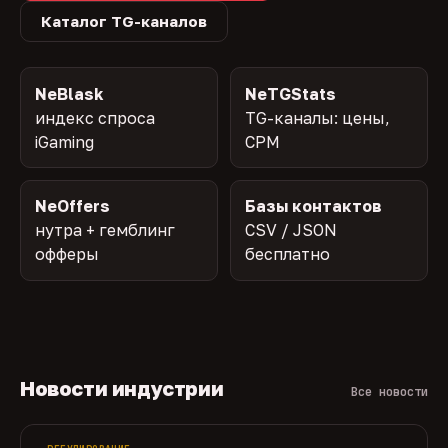
Каталог TG-каналов
NeBlask
NeTGStats
индекс спроса
TG-каналы: цены,
iGaming
CPM
NeOffers
Базы контактов
нутра + гемблинг
CSV / JSON
офферы
бесплатно
Новости индустрии
Все новости