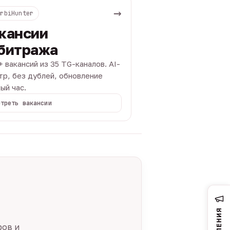
→
ArbiHunter
кансии
битража
+ вакансий из 35 TG-каналов. AI-
тр, без дублей, обновление
ый час.
отреть вакансии
ров и