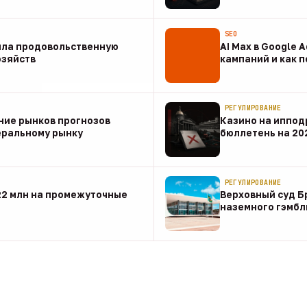
07 авг
SEO
ила продовольственную
AI Max в Google 
озяйств
кампаний и как 
07 авг
РЕГУЛИРОВАНИЕ
ние рынков прогнозов
Казино на иппод
еральному рынку
бюллетень на 20
07 авг
РЕГУЛИРОВАНИЕ
22 млн на промежуточные
Верховный суд Б
наземного гэмбл
07 авг