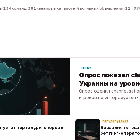
134
команд
·
381
каналов в каталоге
·
4
активных объявлений
·
11 990
РЫНКИ
Опрос показал ch
Украины на уров
Опрос оценил channelisati
игроков не интересуется 
07 авг · 1 мин
РЕГУЛИРОВАНИЕ
апустят портал для споров в
Бразилия готови
беттинг-операто