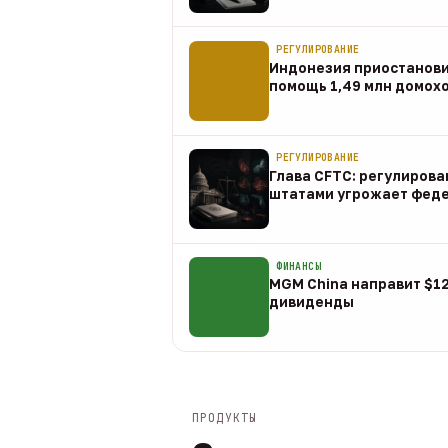
07 авг
РЕГУЛИРОВАНИЕ
Индонезия приостанов
помощь 1,49 млн домох
07 авг
РЕГУЛИРОВАНИЕ
Глава CFTC: регулирова
штатами угрожает фед
07 авг
ФИНАНСЫ
MGM China направит $1
дивиденды
07 авг
ПРОДУКТЫ