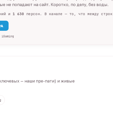
е не попадают на сайт. Коротко, по делу, без воды.
ний и
1 630
персон. В канале — то, что между строк
PA
 iGaming
ключевых — наши пре-пати) и живые
2