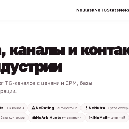
NeBlask
NeTGStats
NeRa
, каналы и конта
индустрии
ог TG-каналов с ценами и CPM, базы
трации.
⚠️
💊
ts
NeRating
NeNutra
— TG-каналы
— антирейтинг
— нутра-оффер
💼
✉️
NeArbiHunter
NeMail
 базы контактов
— вакансии
— temp mail