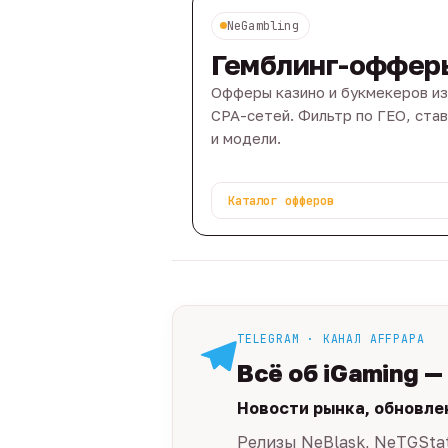
NeGambling
Гемблинг-оффер
Офферы казино и букмекеров из
CPA-сетей. Фильтр по ГЕО, ста
и модели.
Каталог офферов
TELEGRAM · КАНАЛ AFFPAPA
Всё об iGaming —
Новости рынка, обновле
Релизы NeBlask, NeTGSta