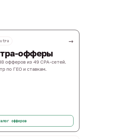
→
Nutra
тра-офферы
88 офферов из 49 CPA-сетей.
тр по ГЕО и ставкам.
талог офферов