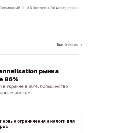
компаний
·
1 630
персон
·
804
представителей
·
325
админов каналов
·
1
Все NeNews →
annelisation рынка
не 86%
on в Украине в 86%, большинство
черным рынком.
т новые ограничения и налоги для
ров