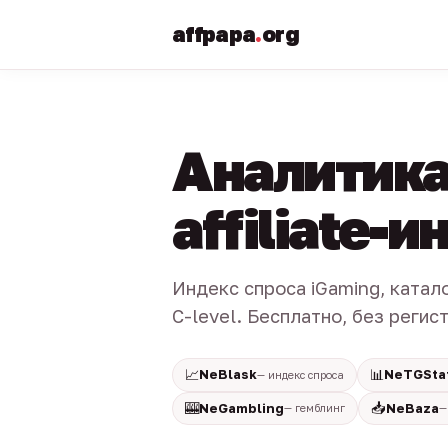
affpapa
.
org
Аналитика
affiliate-
Индекс спроса iGaming, катал
C-level. Бесплатно, без регис
📈
📊
NeBlask
NeTGSta
— индекс спроса
🎰
📥
NeGambling
NeBaza
— гемблинг
—