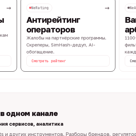
→
→
NeRating
Ne
ы
Антирейтинг
Ва
операторов
ар
вкам
Жалобы на партнёрские программы.
1100
Скреперы, SimHash-дедуп, AI-
филь
обогащение.
кажд
Смотреть рейтинг
См
 в одном канале
ния сервисов, аналитика
ts и других инструментов. Разборы брендов, регулято