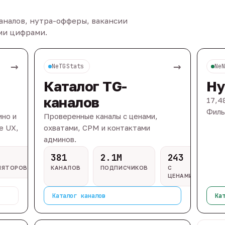
каналов, нутра-офферы, вакансии
ыми цифрами.
→
→
NeTGStats
Ne
Каталог TG-
Ну
каналов
17,4
Филь
ино и
Проверенные каналы с ценами,
e UX,
охватами, CPM и контактами
админов.
381
2.1M
243
ЛЯТОРОВ
КАНАЛОВ
ПОДПИСЧИКОВ
С
ЦЕНАМИ
Каталог каналов
Ка