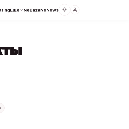
ting
Ещё
NeBaza
NeNews
кты
ы