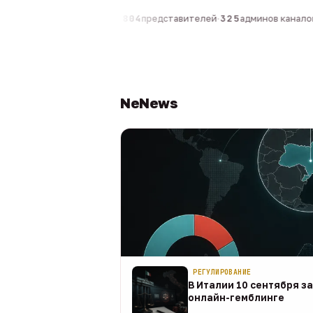
компаний
·
1 630
персон
·
804
представителей
·
325
админов каналов
·
NeNews
РЕГУЛИРОВАНИЕ
В Италии 10 сентября з
онлайн-гемблинге