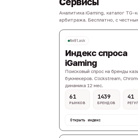
Сервисы
Аналитика iGaming, каталог TG-
арбитража. Бесплатно, с честн
NeBlask
Индекс спроса
iGaming
Поисковый спрос на бренды каз
букмекеров. Clickstream, Chrom
динамика 12 мес.
61
1439
41
РЫНКОВ
БРЕНДОВ
РЕГУ
Открыть индекс