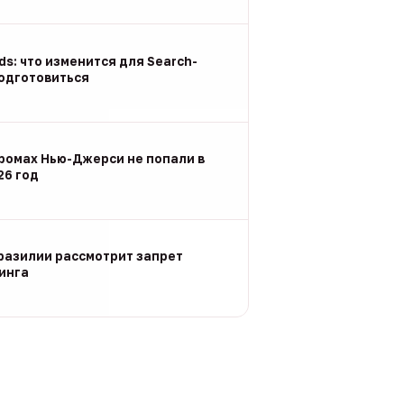
Ads: что изменится для Search-
подготовиться
ромах Нью-Джерси не попали в
26 год
разилии рассмотрит запрет
инга