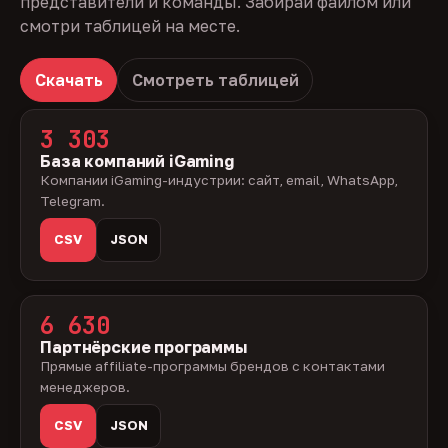
представители и команды. Забирай файлом или
смотри таблицей на месте.
Скачать
Смотреть таблицей
3 303
База компаний iGaming
Компании iGaming-индустрии: сайт, email, WhatsApp,
Telegram.
CSV
JSON
6 630
Партнёрские программы
Прямые affiliate-программы брендов с контактами
менеджеров.
CSV
JSON