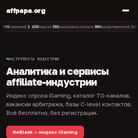
affpapa
.
org
1 630
381
804
325
компаний
персон
каналов в каталоге
представителей
адми
•
•
•
•
ИНСТРУМЕНТЫ ИНДУСТРИИ
Аналитика и сервисы
affiliate-индустрии
Индекс спроса iGaming, каталог TG-каналов,
вакансии арбитража, базы C-level контактов.
Всё бесплатно, без регистрации.
NeBlask — индекс iGaming