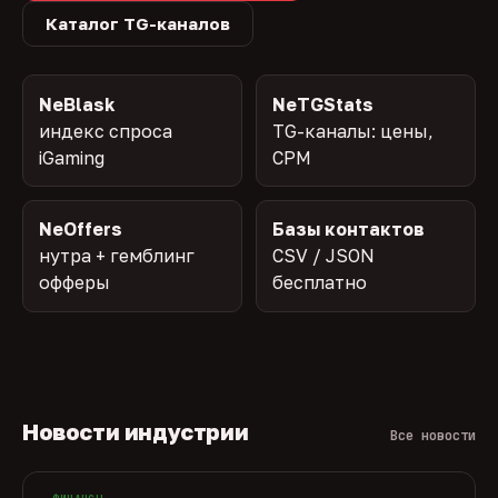
Каталог TG-каналов
NeBlask
NeTGStats
индекс спроса
TG-каналы: цены,
iGaming
CPM
NeOffers
Базы контактов
нутра + гемблинг
CSV / JSON
офферы
бесплатно
Новости индустрии
Все новости