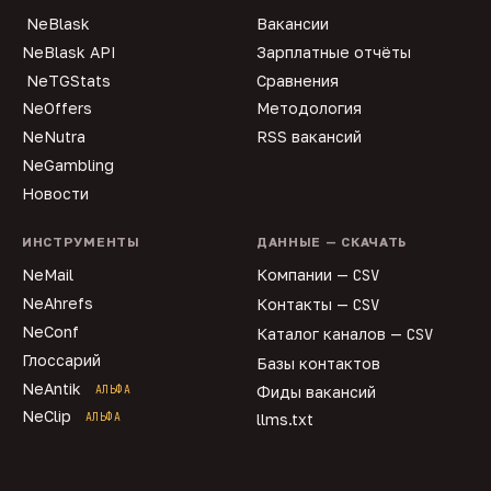
NeBlask
Вакансии
NeBlask API
Зарплатные отчёты
NeTGStats
Сравнения
NeOffers
Методология
NeNutra
RSS вакансий
NeGambling
Новости
ИНСТРУМЕНТЫ
ДАННЫЕ — СКАЧАТЬ
NeMail
Компании —
CSV
NeAhrefs
Контакты —
CSV
NeConf
Каталог каналов —
CSV
Глоссарий
Базы контактов
NeAntik
АЛЬФА
Фиды вакансий
NeClip
АЛЬФА
llms.txt