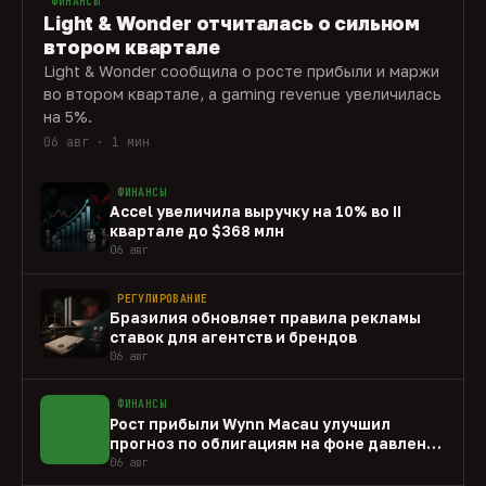
ФИНАНСЫ
Light & Wonder отчиталась о сильном
втором квартале
Light & Wonder сообщила о росте прибыли и маржи
во втором квартале, а gaming revenue увеличилась
на 5%.
06 авг · 1 мин
ФИНАНСЫ
Accel увеличила выручку на 10% во II
квартале до $368 млн
06 авг
РЕГУЛИРОВАНИЕ
Бразилия обновляет правила рекламы
ставок для агентств и брендов
06 авг
ФИНАНСЫ
Рост прибыли Wynn Macau улучшил
прогноз по облигациям на фоне давления
capex
06 авг