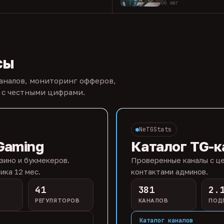
06 авг
сы
каналов, мониторинг офферов,
 с честными цифрами.
NeTGStats
Gaming
Каталог TG-к
зино и букмекеров.
Проверенные каналы с це
ика 12 мес.
контактами админов.
41
381
2.
РЕГУЛЯТОРОВ
КАНАЛОВ
ПОД
Каталог каналов