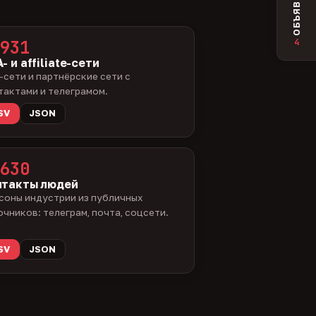
ОБЪЯВЛЕНИЯ
4
931
- и affiliate-сети
-сети и партнёрские сети с
тактами и телеграмом.
SV
JSON
630
нтакты людей
соны индустрии из публичных
очников: телеграм, почта, соцсети.
SV
JSON