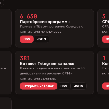
й
6 630
3 
Партнёрские программы
CPA
Прямые affiliate-программы брендов с
CPA
контактами менеджеров.
кон
CSV
JSON
C
381
1 
Каталог Telegram-каналов
Ко
ки —
Каналы с подписчиками, охватом за 30
Пер
дней, ценами на рекламу, CPM и
ист
контактами админов.
Открыть каталог
CSV
JSON
C