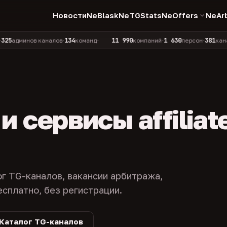
Новости
NeBlask
NeTGStats
NeOffers
NeAr
134
11 990
1 630
381
инов каналов
команд
компаний
персон
каналов в к
•
•
•
•
 сервисы affiliat
ог TG-каналов, вакансии арбитража,
есплатно, без регистрации.
Каталог TG-каналов