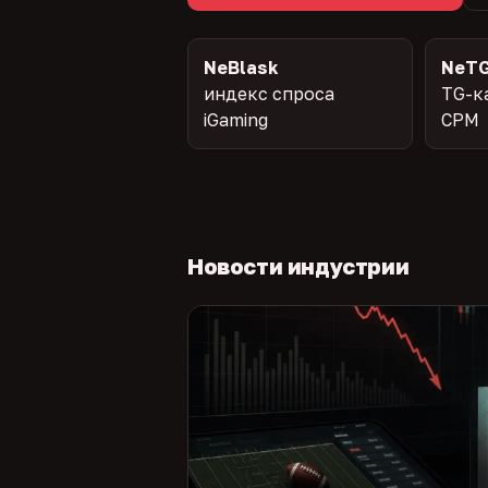
NeBlask
NeTG
индекс спроса
TG-к
iGaming
CPM
Новости индустрии