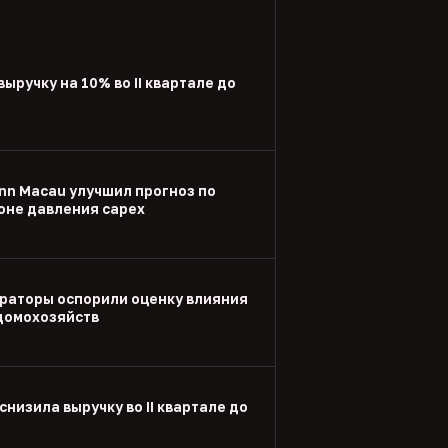
выручку на 10% во II квартале до
nn Macau улучшил прогноз по
оне давления capex
раторы оспорили оценку влияния
 домохозяйств
снизила выручку во II квартале до