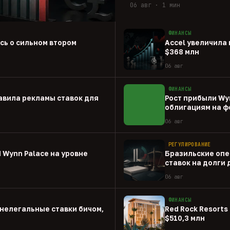
06 авг · 1 мин
ФИНАНСЫ
ась о сильном втором
Accel увеличила 
$368 млн
06 авг
ФИНАНСЫ
авила рекламы ставок для
Рост прибыли Wy
облигациям на ф
06 авг
РЕГУЛИРОВАНИЕ
 Wynn Palace на уровне
Бразильские опе
ставок на долги
06 авг
ФИНАНСЫ
нелегальные ставки бичом,
Red Rock Resorts 
$510,3 млн