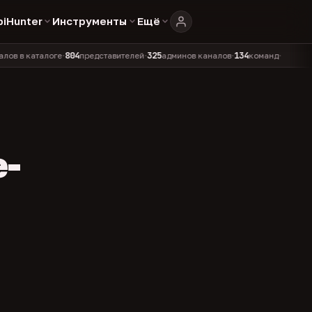
biHunter
Инструменты
Ещё
804
325
134
аталоге
представителей
админов каналов
команд
•
•
•
•
e-