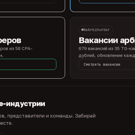
NeArbiHunter
феров
Вакансии ар
ров из 58 CPA-
679 вакансий из 35 TG-ка
м.
дублей, обновление кажд
Смотреть вакансии
te-индустрии
ов, представители и команды. Забирай
есте.