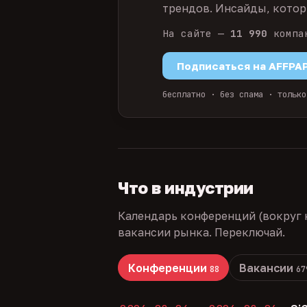
трендов. Инсайды, которы
На сайте —
11 990
компа
Подписаться на AFFPA
бесплатно · без спама · только
Что в индустрии
Календарь конференций (вокруг 
вакансии рынка. Переключай.
Конференции
Вакансии
88
67