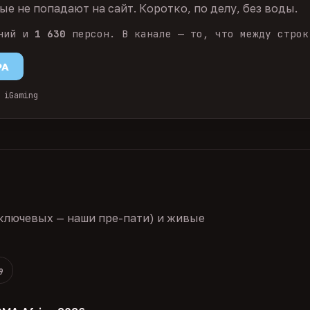
е не попадают на сайт. Коротко, по делу, без воды.
ний и
1 630
персон. В канале — то, что между строк
PA
 iGaming
ключевых — наши пре-пати) и живые
9