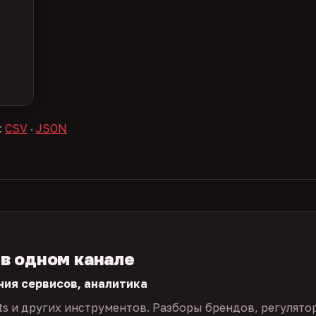
:
CSV
·
JSON
 в одном канале
ния сервисов, аналитика
ts и других инструментов. Разборы брендов, регулято