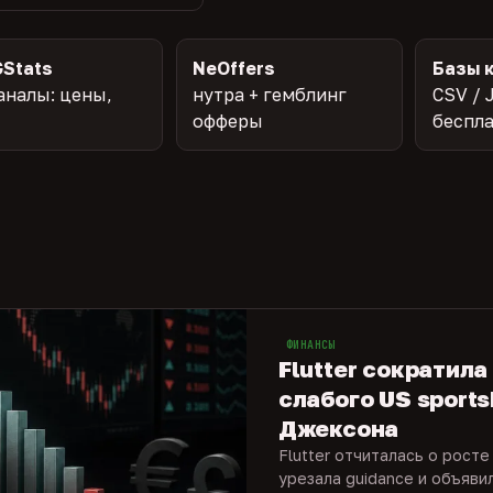
Stats
NeOffers
Базы 
аналы: цены,
нутра + гемблинг
CSV / 
офферы
беспл
ФИНАНСЫ
Flutter сократила
слабого US sports
Джексона
Flutter отчиталась о росте
урезала guidance и объяви