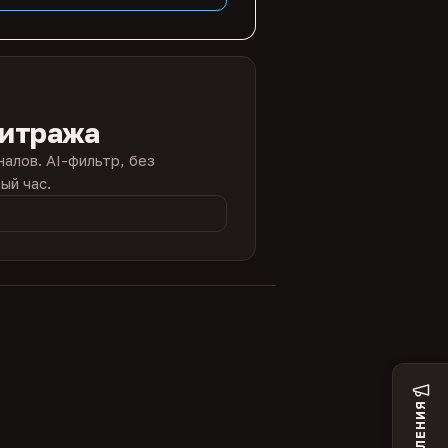
битража
налов. AI-фильтр, без
ый час.