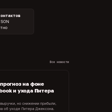
контактов
JSON
атно
Все новости
 прогноз на фоне
book и ухода Питера
 выручки, но снижении прибыли,
ла об уходе Питера Джексона.