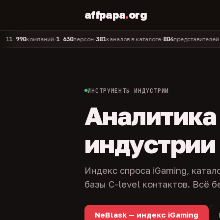
affpapa
.
org
0
1 630
381
804
325
компаний
персон
каналов в каталоге
представителей
адм
•
•
•
•
ИНСТРУМЕНТЫ ИНДУСТРИИ
Аналитика и
индустрии
Индекс спроса iGaming, катал
базы C-level контактов. Всё б
NeBlask — индекс iGaming