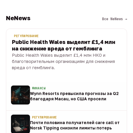
NeNews
Все NeNews →
РЕГУЛИРОВАНИЕ
Public Health Wales выделит £1,4 млн
на снижение вреда от гемблинга
Public Health Wales выделит £1,4 млн НКО и
благотворительным организациям для снижения
вреда от гемблинга.
09 авг · 1 мин
ФИНАНСЫ
Wynn Resorts превысила прогнозы за Q2
благодаря Macau, но США просели
09 авг
РЕГУЛИРОВАНИЕ
Почти половина получателей care call от
Norsk Tipping снизили лимиты потерь