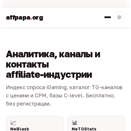
affpapa
.
org
Аналитика, каналы и
контакты
affiliate-индустрии
Индекс спроса iGaming, каталог TG-каналов
с ценами и CPM, базы C-level. Бесплатно,
без регистрации.
📈
📊
NeBlask
NeTGStats