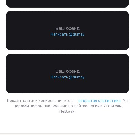
Ваш бренд
Написать @dumay
Ваш бренд
Написать @dumay
Показы, клики и копирования кода —
открытая статистика
. Мы
держим цифры публичными по той же логике, что и сам
NeBlask.