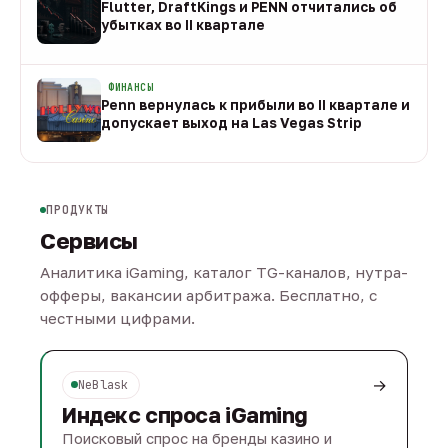
Flutter, DraftKings и PENN отчитались об
убытках во II квартале
08 авг
ФИНАНСЫ
Penn вернулась к прибыли во II квартале и
допускает выход на Las Vegas Strip
08 авг
ПРОДУКТЫ
Сервисы
Аналитика iGaming, каталог TG-каналов, нутра-
офферы, вакансии арбитража. Бесплатно, с
честными цифрами.
→
NeBlask
Индекс спроса iGaming
Поисковый спрос на бренды казино и