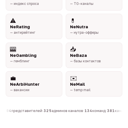
— индекс спроса
— TG-каналы
⚠️
💊
NeRating
NeNutra
— антирейтинг
— нутра-офферы
🎰
📥
NeGambling
NeBaza
— гемблинг
— базы контактов
💼
✉️
NeArbiHunter
NeMail
— вакансии
— temp mail
·
804
представителей
·
325
админов каналов
·
134
команд
·
381
каналов