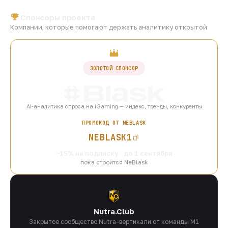
Спонсоры проекта
Компании, которые помогают держать аналитику открытой
ЗОЛОТОЙ СПОНСОР
AI-аналитика спроса на iGaming — индекс, тренды, конкуренты
ПРОМОКОД ОТ NEBLASK
NEBLASK1
−15% на подписку · до 1 сентября
пока строится NeBlask
Nutra.Club
Закрытое сообщество Nutra-вертикали от команды M1