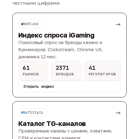
честными цифрами.
→
NeBlask
Индекс спроса iGaming
Поисковый спрос на бренды казино и
букмекеров. Clickstream, Chrome UX,
динамика 12 мес.
61
2371
41
РЫНКОВ
БРЕНДОВ
РЕГУЛЯТОРОВ
Открыть индекс
→
NeTGStats
Каталог TG-каналов
Проверенные каналы с ценами, охватами,
CPM и контактами админов.