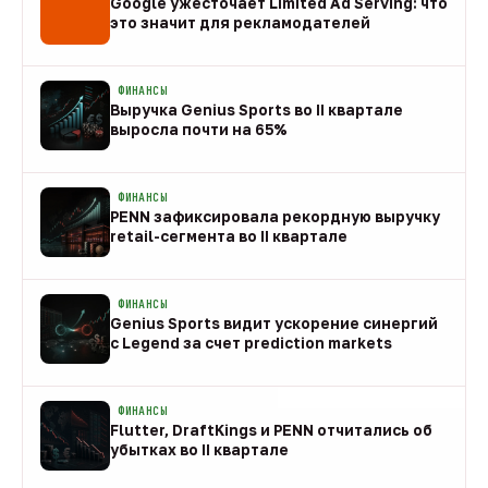
Google ужесточает Limited Ad Serving: что
это значит для рекламодателей
08 авг
ФИНАНСЫ
Выручка Genius Sports во II квартале
выросла почти на 65%
08 авг
ФИНАНСЫ
PENN зафиксировала рекордную выручку
retail-сегмента во II квартале
08 авг
ФИНАНСЫ
Genius Sports видит ускорение синергий
с Legend за счет prediction markets
08 авг
ФИНАНСЫ
Flutter, DraftKings и PENN отчитались об
убытках во II квартале
08 авг