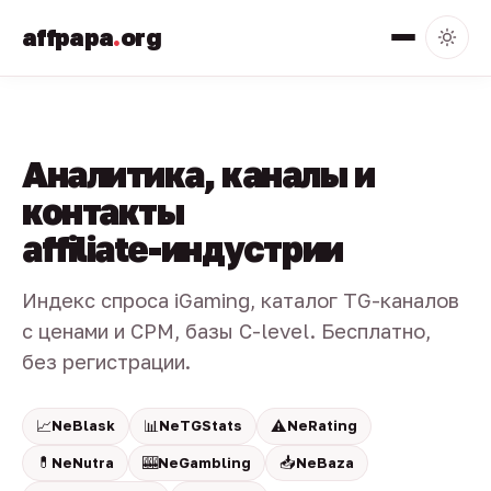
affpapa
.
org
Аналитика, каналы и
контакты
affiliate-индустрии
Индекс спроса iGaming, каталог TG-каналов
с ценами и CPM, базы C-level. Бесплатно,
без регистрации.
📈
📊
⚠️
NeBlask
NeTGStats
NeRating
💊
🎰
📥
NeNutra
NeGambling
NeBaza