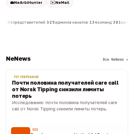
💼
✉️
NeArbiHunter
NeMail
н
·
804
представителей
·
325
админов каналов
·
134
команд
·
381
каналов
NeNews
Все NeNews →
РЕГУЛИРОВАНИЕ
Почти половина получателей care call
от Norsk Tipping снизили лимиты
потерь
Исследование: почти половина получателей care
call от Norsk Tipping снизили лимиты потерь.
08 авг · 1 мин
SEO