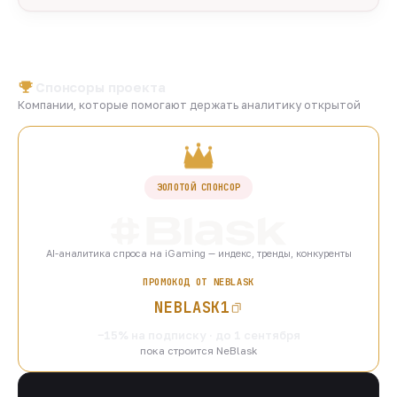
Спонсоры проекта
Компании, которые помогают держать аналитику открытой
ЗОЛОТОЙ СПОНСОР
AI-аналитика спроса на iGaming — индекс, тренды, конкуренты
ПРОМОКОД ОТ NEBLASK
NEBLASK1
−15% на подписку · до 1 сентября
пока строится NeBlask