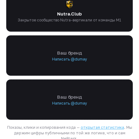
Nutra.Club
Закрытое сообщество Nutra-вертикали от команды M1
Ваш бренд
Написать @dumay
Ваш бренд
Написать @dumay
Показы, клики и копирования кода —
открытая статистика
. Мы
держим цифры публичными по той же логике, что и сам
NeBlask.