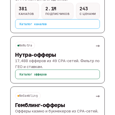
381
2.1M
243
КАНАЛОВ
ПОДПИСЧИКОВ
С ЦЕНАМИ
Каталог каналов
→
NeNutra
Нутра-офферы
17,488 офферов из 49 CPA-сетей. Фильтр по
ГЕО и ставкам.
Каталог офферов
→
NeGambling
Гемблинг-офферы
Офферы казино и букмекеров из CPA-сетей.