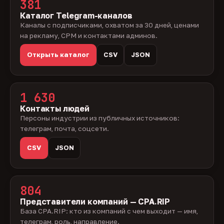
381
Каталог Telegram-каналов
Каналы с подписчиками, охватом за 30 дней, ценами
на рекламу, CPM и контактами админов.
Открыть каталог
CSV
JSON
1 630
Контакты людей
Персоны индустрии из публичных источников:
телеграм, почта, соцсети.
CSV
JSON
804
Представители компаний — CPA.RIP
База CPA.RIP: кто из компаний с чем выходит — имя,
телеграм, роль, направление.