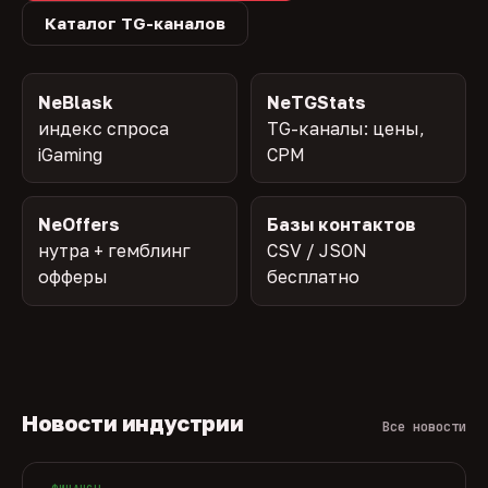
Каталог TG-каналов
NeBlask
NeTGStats
индекс спроса
TG-каналы: цены,
iGaming
CPM
NeOffers
Базы контактов
нутра + гемблинг
CSV / JSON
офферы
бесплатно
Новости индустрии
Все новости