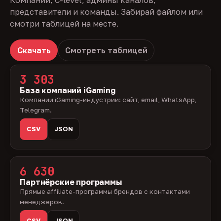
Компании, C-level, админы каналов,
представители и команды. Забирай файлом или
смотри таблицей на месте.
Скачать
Смотреть таблицей
3 303
База компаний iGaming
Компании iGaming-индустрии: сайт, email, WhatsApp,
Telegram.
CSV
JSON
6 630
Партнёрские программы
Прямые affiliate-программы брендов с контактами
менеджеров.
CSV
JSON