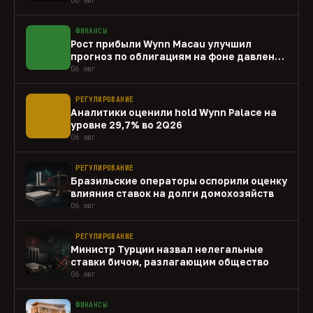
ФИНАНСЫ
Рост прибыли Wynn Macau улучшил
прогноз по облигациям на фоне давления
capex
06 авг
РЕГУЛИРОВАНИЕ
Аналитики оценили hold Wynn Palace на
уровне 29,7% во 2Q26
06 авг
РЕГУЛИРОВАНИЕ
Бразильские операторы оспорили оценку
влияния ставок на долги домохозяйств
06 авг
РЕГУЛИРОВАНИЕ
Министр Турции назвал нелегальные
ставки бичом, разлагающим общество
06 авг
ФИНАНСЫ