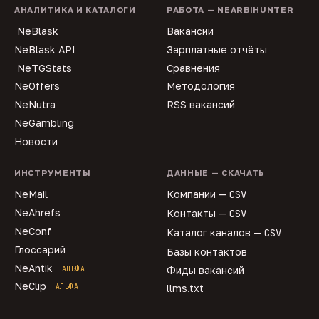
АНАЛИТИКА И КАТАЛОГИ
РАБОТА — NEARBIHUNTER
NeBlask
Вакансии
NeBlask API
Зарплатные отчёты
NeTGStats
Сравнения
NeOffers
Методология
NeNutra
RSS вакансий
NeGambling
Новости
ИНСТРУМЕНТЫ
ДАННЫЕ — СКАЧАТЬ
NeMail
Компании —
CSV
NeAhrefs
Контакты —
CSV
NeConf
Каталог каналов —
CSV
Глоссарий
Базы контактов
NeAntik
АЛЬФА
Фиды вакансий
NeClip
АЛЬФА
llms.txt