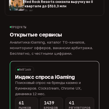
Red Rock Resorts снизила выручку во II
квартале до $510,3 млн
06 авг
ПРОДУКТЫ
Открытые сервисы
Аналитика iGaming, каталог TG-каналов,
мониторинг офферов, вакансии арбитража.
Бесплатно, с честными цифрами.
NeBlask
Индекс спроса iGaming
Поисковый спрос на бренды казино и
букмекеров. Clickstream, Chrome UX,
динамика 12 мес.
61
1439
41
РЫНКОВ
БРЕНДОВ
РЕГУЛЯТОРОВ