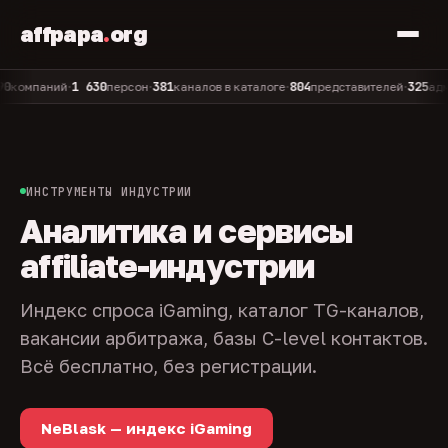
affpapa
.
org
1 630
381
804
325
паний
персон
каналов в каталоге
представителей
админов
•
•
•
•
ИНСТРУМЕНТЫ ИНДУСТРИИ
Аналитика и сервисы
affiliate-индустрии
Индекс спроса iGaming, каталог TG-каналов,
вакансии арбитража, базы C-level контактов.
Всё бесплатно, без регистрации.
NeBlask — индекс iGaming