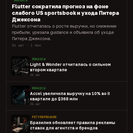
ФИНАНСЫ
Flutter сократила прогноз на фоне
слабого US sportsbook и ухода Питера
Джексона
Flutter отчиталась о росте выручки, но снижении
прибыли, урезала guidance и объявила об уходе
Питера Джексона.
06 авг · 1 мин
ФИНАНСЫ
Light & Wonder отчиталась о сильном
втором квартале
06 авг
ФИНАНСЫ
Accel увеличила выручку на 10% во II
квартале до $368 млн
06 авг
РЕГУЛИРОВАНИЕ
Бразилия обновляет правила рекламы
ставок для агентств и брендов
06 авг