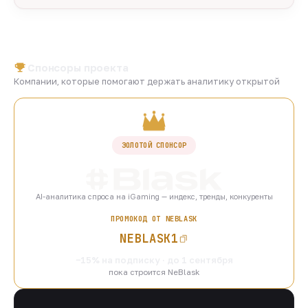
Спонсоры проекта
Компании, которые помогают держать аналитику открытой
ЗОЛОТОЙ СПОНСОР
AI-аналитика спроса на iGaming — индекс, тренды, конкуренты
ПРОМОКОД ОТ NEBLASK
NEBLASK1
−15% на подписку · до 1 сентября
пока строится NeBlask