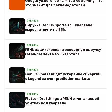
Google ужесточает Limited Ad Serving: что
это значит для рекламодателей
08 авг
ФИНАНСЫ
Выручка Genius Sports во II квартале
выросла почти на 65%
08 авг
ФИНАНСЫ
PENN зафиксировала рекордную выручку
retail-сегмента во II квартале
08 авг
ФИНАНСЫ
Genius Sports видит ускорение синергий
с Legend за счет prediction markets
08 авг
ФИНАНСЫ
Flutter, DraftKings и PENN отчитались об
убытках во II квартале
08 авг