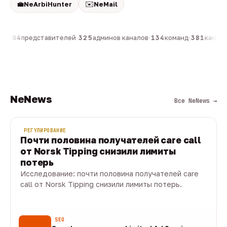
💼
✉️
NeArbiHunter
NeMail
н
·
804
представителей
·
325
админов каналов
·
134
команд
·
381
каналов
NeNews
Все NeNews →
РЕГУЛИРОВАНИЕ
Почти половина получателей care call
от Norsk Tipping снизили лимиты
потерь
Исследование: почти половина получателей care
call от Norsk Tipping снизили лимиты потерь.
08 авг · 1 мин
SEO