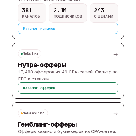
381
2.1M
243
КАНАЛОВ
ПОДПИСЧИКОВ
С ЦЕНАМИ
Каталог каналов
→
NeNutra
Нутра-офферы
17,488 офферов из 49 CPA-сетей. Фильтр по
ГЕО и ставкам.
Каталог офферов
→
NeGambling
Гемблинг-офферы
Офферы казино и букмекеров из CPA-сетей.