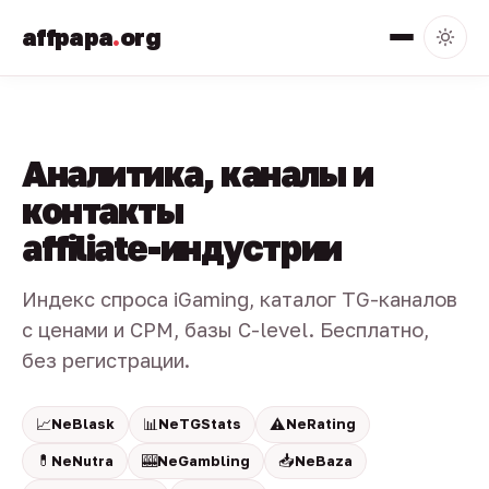
affpapa
.
org
Аналитика, каналы и
контакты
affiliate-индустрии
Индекс спроса iGaming, каталог TG-каналов
с ценами и CPM, базы C-level. Бесплатно,
без регистрации.
📈
📊
⚠️
NeBlask
NeTGStats
NeRating
💊
🎰
📥
NeNutra
NeGambling
NeBaza