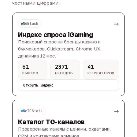
честными цифрами.
→
NeBlask
Индекс спроса iGaming
Поисковый спрос на бренды казино и
букмекеров. Clickstream, Chrome UX,
динамика 12 мес.
61
2371
41
РЫНКОВ
БРЕНДОВ
РЕГУЛЯТОРОВ
Открыть индекс
→
NeTGStats
Каталог TG-каналов
Проверенные каналы с ценами, охватами,
CPM и контактами админов.