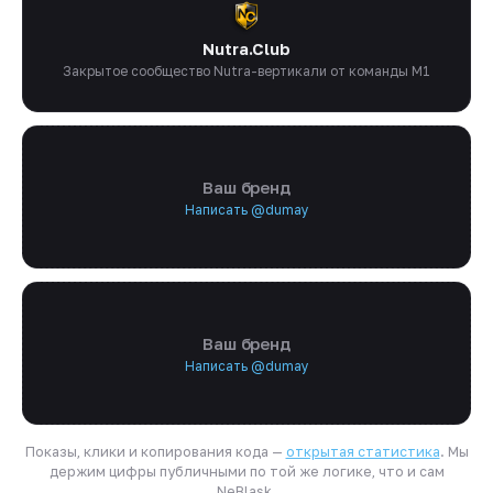
Nutra.Club
Закрытое сообщество Nutra-вертикали от команды M1
Ваш бренд
Написать @dumay
Ваш бренд
Написать @dumay
Показы, клики и копирования кода —
открытая статистика
. Мы
держим цифры публичными по той же логике, что и сам
NeBlask.