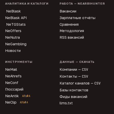
АНАЛИТИКА И КАТАЛОГИ
РАБОТА — NEARBIHUNTER
NeBlask
Вакансии
NeBlask API
Зарплатные отчёты
NeTGStats
Сравнения
NeOffers
Методология
NeNutra
RSS вакансий
NeGambling
Новости
ИНСТРУМЕНТЫ
ДАННЫЕ — СКАЧАТЬ
NeMail
Компании —
CSV
NeAhrefs
Контакты —
CSV
NeConf
Каталог каналов —
CSV
Глоссарий
Базы контактов
NeAntik
АЛЬФА
Фиды вакансий
NeClip
АЛЬФА
llms.txt