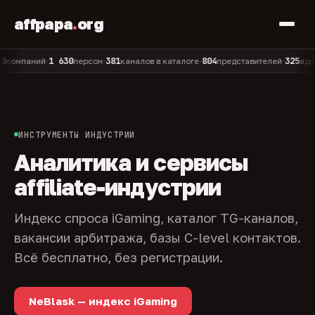
affpapa
.
org
1 630
381
804
325
паний
персон
каналов в каталоге
представителей
админов 
•
•
•
•
ИНСТРУМЕНТЫ ИНДУСТРИИ
Аналитика и сервисы
affiliate-индустрии
Индекс спроса iGaming, каталог TG-каналов,
вакансии арбитража, базы C-level контактов.
Всё бесплатно, без регистрации.
NeBlask — индекс iGaming