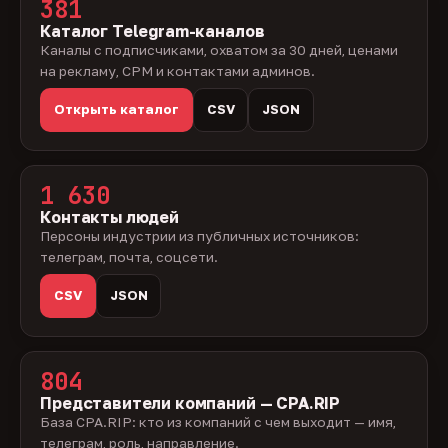
381
Каталог Telegram-каналов
Каналы с подписчиками, охватом за 30 дней, ценами
на рекламу, CPM и контактами админов.
Открыть каталог
CSV
JSON
1 630
Контакты людей
Персоны индустрии из публичных источников:
телеграм, почта, соцсети.
CSV
JSON
804
Представители компаний — CPA.RIP
База CPA.RIP: кто из компаний с чем выходит — имя,
телеграм, роль, направление.