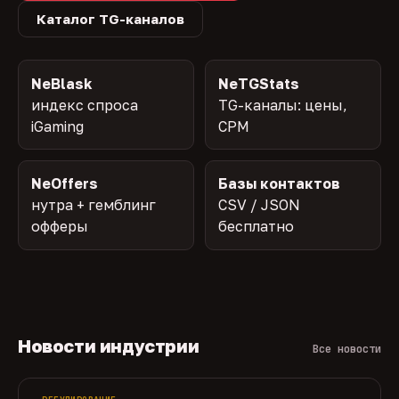
Каталог TG-каналов
NeBlask
NeTGStats
индекс спроса
TG-каналы: цены,
iGaming
CPM
NeOffers
Базы контактов
нутра + гемблинг
CSV / JSON
офферы
бесплатно
Новости индустрии
Все новости