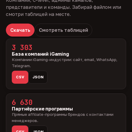
Компании, C-level, админы каналов,
представители и команды. Забирай файлом или
смотри таблицей на месте.
Скачать
Смотреть таблицей
3 303
База компаний iGaming
Компании iGaming-индустрии: сайт, email, WhatsApp,
Telegram.
CSV
JSON
6 630
Партнёрские программы
Прямые affiliate-программы брендов с контактами
менеджеров.
CSV
JSON