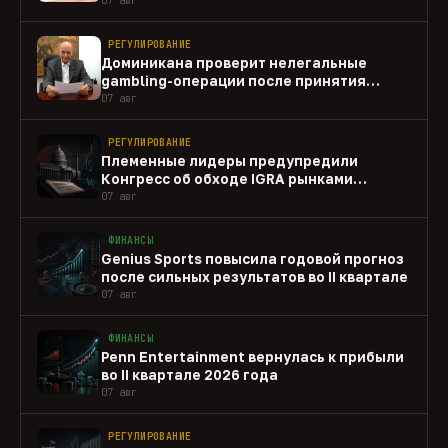
РЕГУЛИРОВАНИЕ
Доминикана проверит нелегальные
gambling-операции после принятия
закона
07 авг
РЕГУЛИРОВАНИЕ
Племенные лидеры предупредили
Конгресс об обходе IGRA рынками
прогнозов
07 авг
ФИНАНСЫ
Genius Sports повысила годовой прогноз
после сильных результатов во II квартале
07 авг
ФИНАНСЫ
Penn Entertainment вернулась к прибыли
во II квартале 2026 года
07 авг
РЕГУЛИРОВАНИЕ