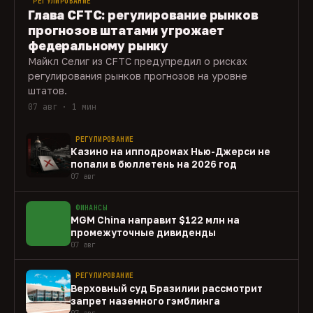
РЕГУЛИРОВАНИЕ
Глава CFTC: регулирование рынков
прогнозов штатами угрожает
федеральному рынку
Майкл Селиг из CFTC предупредил о рисках
регулирования рынков прогнозов на уровне
штатов.
07 авг · 1 мин
РЕГУЛИРОВАНИЕ
Казино на ипподромах Нью-Джерси не
попали в бюллетень на 2026 год
07 авг
ФИНАНСЫ
MGM China направит $122 млн на
промежуточные дивиденды
07 авг
РЕГУЛИРОВАНИЕ
Верховный суд Бразилии рассмотрит
запрет наземного гэмблинга
07 авг