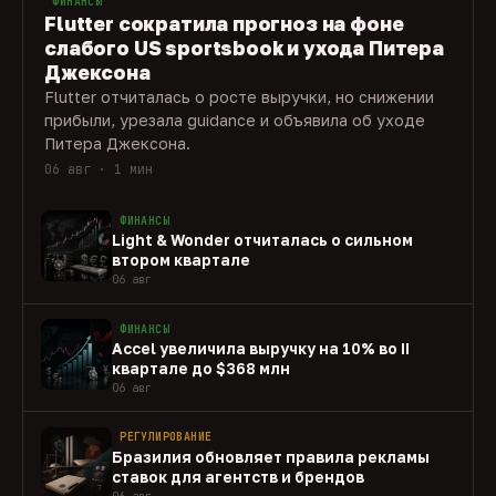
ФИНАНСЫ
Flutter сократила прогноз на фоне
слабого US sportsbook и ухода Питера
Джексона
Flutter отчиталась о росте выручки, но снижении
прибыли, урезала guidance и объявила об уходе
Питера Джексона.
06 авг · 1 мин
ФИНАНСЫ
Light & Wonder отчиталась о сильном
втором квартале
06 авг
ФИНАНСЫ
Accel увеличила выручку на 10% во II
квартале до $368 млн
06 авг
РЕГУЛИРОВАНИЕ
Бразилия обновляет правила рекламы
ставок для агентств и брендов
06 авг