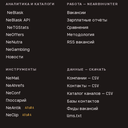
АНАЛИТИКА И КАТАЛОГИ
РАБОТА — NEARBIHUNTER
NeBlask
Вакансии
NeBlask API
Зарплатные отчёты
NeTGStats
Сравнения
NeOffers
Методология
NeNutra
RSS вакансий
NeGambling
Новости
ИНСТРУМЕНТЫ
ДАННЫЕ — СКАЧАТЬ
NeMail
Компании —
CSV
NeAhrefs
Контакты —
CSV
NeConf
Каталог каналов —
CSV
Глоссарий
Базы контактов
NeAntik
АЛЬФА
Фиды вакансий
NeClip
АЛЬФА
llms.txt