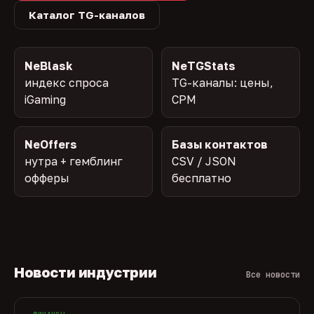
Каталог TG-каналов
NeBlask
NeTGStats
индекс спроса
TG-каналы: цены,
iGaming
CPM
NeOffers
Базы контактов
нутра + гемблинг
CSV / JSON
офферы
бесплатно
Новости индустрии
Все новости