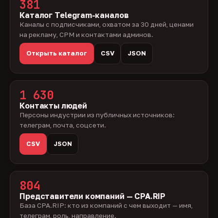
381
Каталог Telegram-каналов
Каналы с подписчиками, охватом за 30 дней, ценами
на рекламу, CPM и контактами админов.
Открыть каталог
CSV
JSON
1 630
Контакты людей
Персоны индустрии из публичных источников:
телеграм, почта, соцсети.
CSV
JSON
804
Представители компаний — CPA.RIP
База CPA.RIP: кто из компаний с чем выходит — имя,
телеграм, роль, направление.