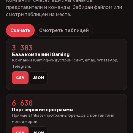
Компании, C-level, админы каналов,
представители и команды. Забирай файлом или
смотри таблицей на месте.
Скачать
Смотреть таблицей
3 303
База компаний iGaming
Компании iGaming-индустрии: сайт, email, WhatsApp,
Telegram.
CSV
JSON
6 630
Партнёрские программы
Прямые affiliate-программы брендов с контактами
менеджеров.
CSV
JSON