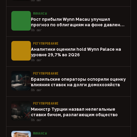
ФИНАНСЫ
Рост прибыли Wynn Macau улучшил
прогноз по облигациям на фоне давления
capex
06 авг
РЕГУЛИРОВАНИЕ
Аналитики оценили hold Wynn Palace на
уровне 29,7% во 2Q26
06 авг
РЕГУЛИРОВАНИЕ
Бразильские операторы оспорили оценку
влияния ставок на долги домохозяйств
06 авг
РЕГУЛИРОВАНИЕ
Министр Турции назвал нелегальные
ставки бичом, разлагающим общество
06 авг
ФИНАНСЫ