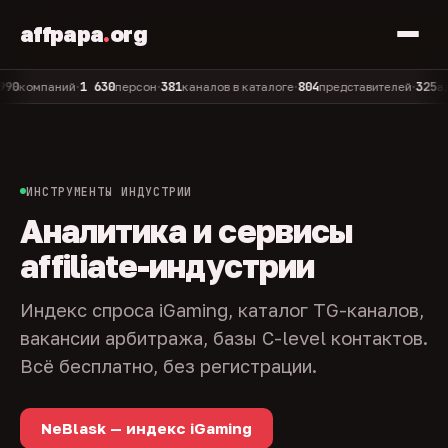
affpapa
.
org
1 630
381
804
325
омпаний
персон
каналов в каталоге
представителей
админо
•
•
•
•
ИНСТРУМЕНТЫ ИНДУСТРИИ
Аналитика и сервисы
affiliate-индустрии
Индекс спроса iGaming, каталог TG-каналов,
вакансии арбитража, базы C-level контактов.
Всё бесплатно, без регистрации.
NeBlask — индекс iGaming