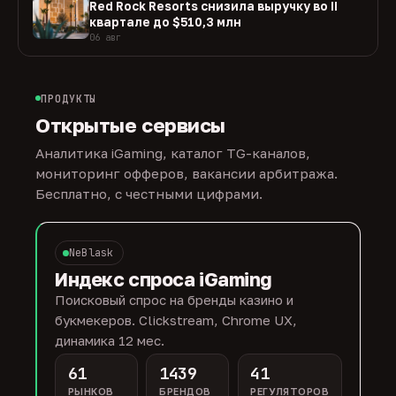
Red Rock Resorts снизила выручку во II
квартале до $510,3 млн
06 авг
ПРОДУКТЫ
Открытые сервисы
Аналитика iGaming, каталог TG-каналов,
мониторинг офферов, вакансии арбитража.
Бесплатно, с честными цифрами.
NeBlask
Индекс спроса iGaming
Поисковый спрос на бренды казино и
букмекеров. Clickstream, Chrome UX,
динамика 12 мес.
61
1439
41
РЫНКОВ
БРЕНДОВ
РЕГУЛЯТОРОВ