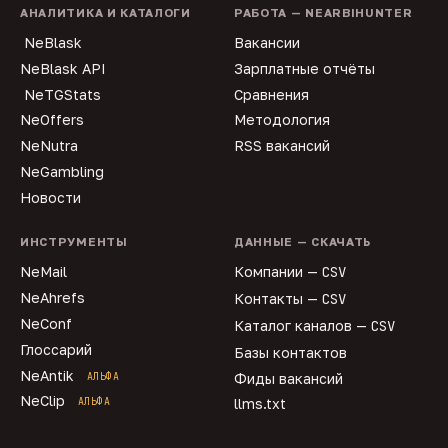
АНАЛИТИКА И КАТАЛОГИ
РАБОТА — NEARBIHUNTER
NeBlask
Вакансии
NeBlask API
Зарплатные отчёты
NeTGStats
Сравнения
NeOffers
Методология
NeNutra
RSS вакансий
NeGambling
Новости
ИНСТРУМЕНТЫ
ДАННЫЕ — СКАЧАТЬ
NeMail
Компании —
CSV
NeAhrefs
Контакты —
CSV
NeConf
Каталог каналов —
CSV
Глоссарий
Базы контактов
NeAntik
АЛЬФА
Фиды вакансий
NeClip
АЛЬФА
llms.txt