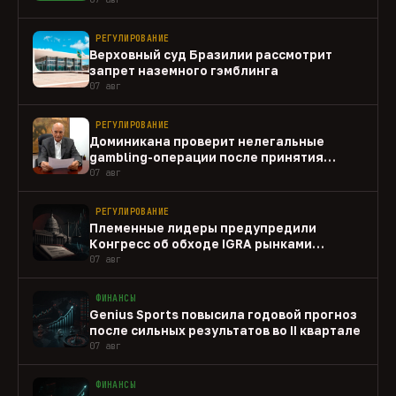
РЕГУЛИРОВАНИЕ
Верховный суд Бразилии рассмотрит
запрет наземного гэмблинга
07 авг
РЕГУЛИРОВАНИЕ
Доминикана проверит нелегальные
gambling-операции после принятия
закона
07 авг
РЕГУЛИРОВАНИЕ
Племенные лидеры предупредили
Конгресс об обходе IGRA рынками
прогнозов
07 авг
ФИНАНСЫ
Genius Sports повысила годовой прогноз
после сильных результатов во II квартале
07 авг
ФИНАНСЫ