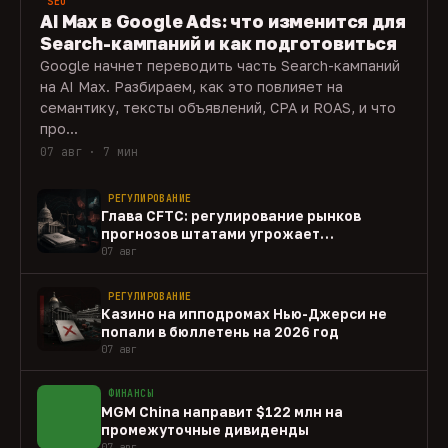
SEO
AI Max в Google Ads: что изменится для
Search-кампаний и как подготовиться
Google начнет переводить часть Search-кампаний
на AI Max. Разбираем, как это повлияет на
семантику, тексты объявлений, CPA и ROAS, и что
про...
07 авг · 7 мин
РЕГУЛИРОВАНИЕ
Глава CFTC: регулирование рынков
прогнозов штатами угрожает
федеральному рынку
07 авг
РЕГУЛИРОВАНИЕ
Казино на ипподромах Нью-Джерси не
попали в бюллетень на 2026 год
07 авг
ФИНАНСЫ
MGM China направит $122 млн на
промежуточные дивиденды
07 авг