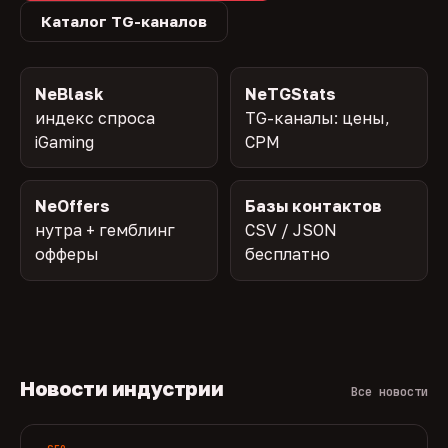
Каталог TG-каналов
NeBlask
NeTGStats
индекс спроса
TG-каналы: цены,
iGaming
CPM
NeOffers
Базы контактов
нутра + гемблинг
CSV / JSON
офферы
бесплатно
Новости индустрии
Все новости