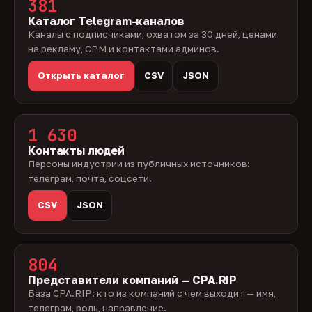
381
Каталог Telegram-каналов
Каналы с подписчиками, охватом за 30 дней, ценами
на рекламу, CPM и контактами админов.
Открыть каталог
CSV
JSON
1 630
Контакты людей
Персоны индустрии из публичных источников:
телеграм, почта, соцсети.
CSV
JSON
804
Представители компаний — CPA.RIP
База CPA.RIP: кто из компаний с чем выходит — имя,
телеграм, роль, направление.