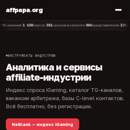
affpapa
.
org
1 630
381
804
325
мпаний
персон
каналов в каталоге
представителей
админо
•
•
•
•
ИНСТРУМЕНТЫ ИНДУСТРИИ
Аналитика и сервисы
affiliate-индустрии
Индекс спроса iGaming, каталог TG-каналов,
вакансии арбитража, базы C-level контактов.
Всё бесплатно, без регистрации.
NeBlask — индекс iGaming