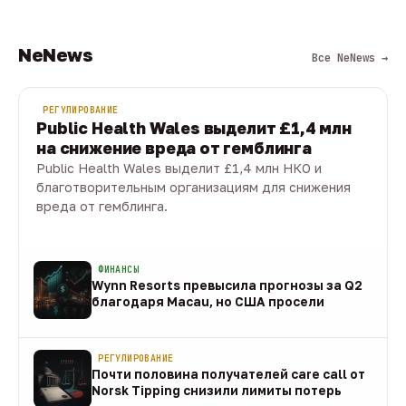
NeNews
Все NeNews →
РЕГУЛИРОВАНИЕ
Public Health Wales выделит £1,4 млн
на снижение вреда от гемблинга
Public Health Wales выделит £1,4 млн НКО и
благотворительным организациям для снижения
вреда от гемблинга.
09 авг · 1 мин
ФИНАНСЫ
Wynn Resorts превысила прогнозы за Q2
благодаря Macau, но США просели
09 авг
РЕГУЛИРОВАНИЕ
Почти половина получателей care call от
Norsk Tipping снизили лимиты потерь