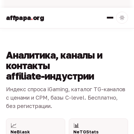
affpapa
.
org
Аналитика, каналы и
контакты
affiliate-индустрии
Индекс спроса iGaming, каталог TG-каналов
с ценами и CPM, базы C-level. Бесплатно,
без регистрации.
📈
📊
NeBlask
NeTGStats