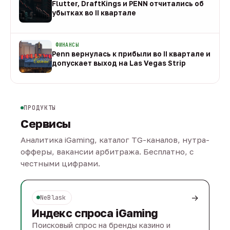
Flutter, DraftKings и PENN отчитались об
убытках во II квартале
08 авг
ФИНАНСЫ
Penn вернулась к прибыли во II квартале и
допускает выход на Las Vegas Strip
08 авг
ПРОДУКТЫ
Сервисы
Аналитика iGaming, каталог TG-каналов, нутра-
офферы, вакансии арбитража. Бесплатно, с
честными цифрами.
→
NeBlask
Индекс спроса iGaming
Поисковый спрос на бренды казино и