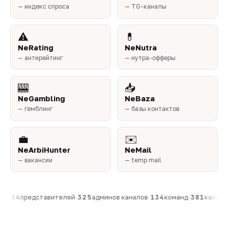
— индекс спроса
— TG-каналы
⚠️
💊
NeRating
NeNutra
— антирейтинг
— нутра-офферы
🎰
📥
NeGambling
NeBaza
— гемблинг
— базы контактов
💼
✉️
NeArbiHunter
NeMail
— вакансии
— temp mail
·
804
представителей
·
325
админов каналов
·
134
команд
·
381
каналов