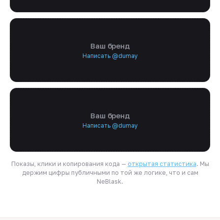
Ваш бренд
Написать @dumay
Ваш бренд
Написать @dumay
Показы, клики и копирования кода —
открытая статистика
. Мы
держим цифры публичными по той же логике, что и сам
NeBlask.