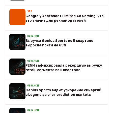
08 авг
SEO
Google ужесточает Limited Ad Serving: что
это значит для рекламодателей
08 авг
ФИНАНСЫ
Выручка Genius Sports во II квартале
выросла почти на 65%
08 авг
ФИНАНСЫ
PENN зафиксировала рекордную выручку
retail-сегмента во II квартале
08 авг
ФИНАНСЫ
Genius Sports видит ускорение синергий
с Legend за счет prediction markets
08 авг
ФИНАНСЫ