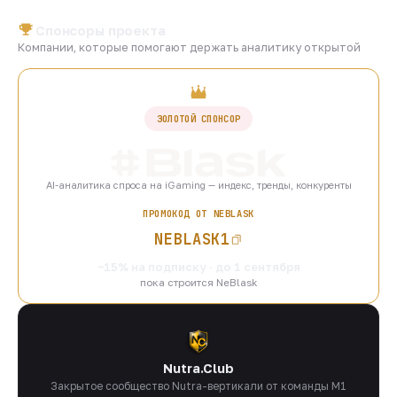
Спонсоры проекта
Компании, которые помогают держать аналитику открытой
ЗОЛОТОЙ СПОНСОР
AI-аналитика спроса на iGaming — индекс, тренды, конкуренты
ПРОМОКОД ОТ NEBLASK
NEBLASK1
−15% на подписку · до 1 сентября
пока строится NeBlask
Nutra.Club
Закрытое сообщество Nutra-вертикали от команды M1