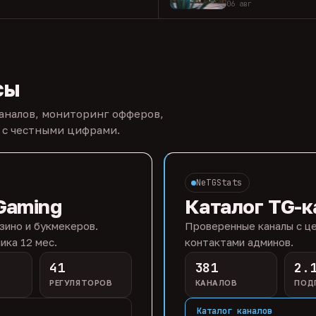
06 авг
сы
каналов, мониторинг офферов,
 с честными цифрами.
NeTGStats
Gaming
Каталог TG-к
зино и букмекеров.
Проверенные каналы с це
ика 12 мес.
контактами админов.
41
381
2.
РЕГУЛЯТОРОВ
КАНАЛОВ
ПОД
Каталог каналов