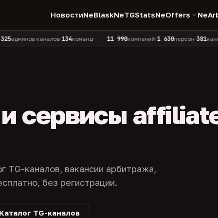
Новости
NeBlask
NeTGStats
NeOffers
NeAr
134
11 990
1 630
381
инов каналов
команд
компаний
персон
каналов в к
•
•
•
•
 сервисы affiliat
ог TG-каналов, вакансии арбитража,
есплатно, без регистрации.
Каталог TG-каналов