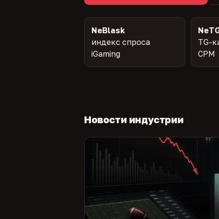
NeBlask
NeTG
индекс спроса
TG-к
iGaming
CPM
Новости индустрии