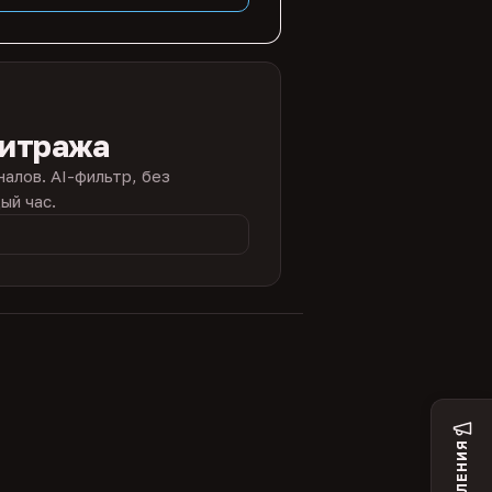
битража
налов. AI-фильтр, без
ый час.