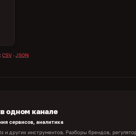
:
CSV
·
JSON
 в одном канале
ния сервисов, аналитика
ts и других инструментов. Разборы брендов, регулято