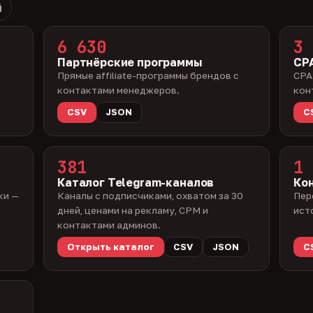
й
6 630
3 
Партнёрские программы
CPA
Прямые affiliate-программы брендов с
CPA
контактами менеджеров.
кон
CSV
JSON
C
381
1 
Каталог Telegram-каналов
Ко
ки —
Каналы с подписчиками, охватом за 30
Пер
дней, ценами на рекламу, CPM и
ист
контактами админов.
Открыть каталог
CSV
JSON
C