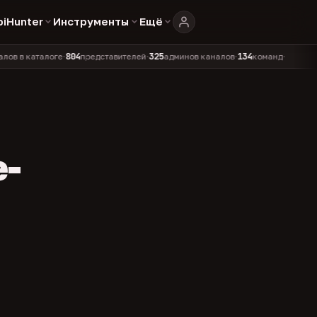
biHunter
Инструменты
Ещё
804
325
134
аталоге
представителей
админов каналов
команд
•
•
•
•
e-