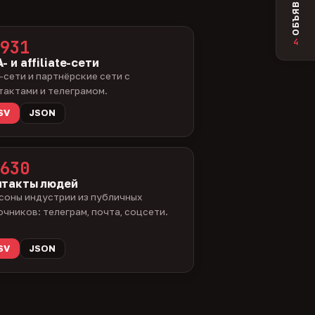
ОБЪЯВЛЕНИЯ
4
931
- и affiliate-сети
-сети и партнёрские сети с
тактами и телеграмом.
SV
JSON
630
нтакты людей
соны индустрии из публичных
очников: телеграм, почта, соцсети.
SV
JSON