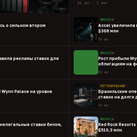
06 авг · 1 мин
ФИНАНСЫ
ась о сильном втором
Accel увеличила 
$368 млн
06 авг
ФИНАНСЫ
авила рекламы ставок для
Рост прибыли Wy
облигациям на ф
06 авг
РЕГУЛИРОВАНИЕ
 Wynn Palace на уровне
Бразильские опе
ставок на долги
06 авг
ФИНАНСЫ
нелегальные ставки бичом,
Red Rock Resorts 
$510,3 млн