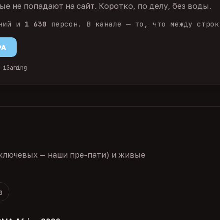
е не попадают на сайт. Коротко, по делу, без воды.
ний и
1 630
персон. В канале — то, что между строк
PA
 iGaming
ключевых — наши пре-пати) и живые
0