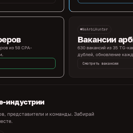
NeArbiHunter
феров
Вакансии ар
ров из 58 CPA-
630 вакансий из 35 TG-ка
м.
дублей, обновление кажд
Смотреть вакансии
te-индустрии
ов, представители и команды. Забирай
есте.