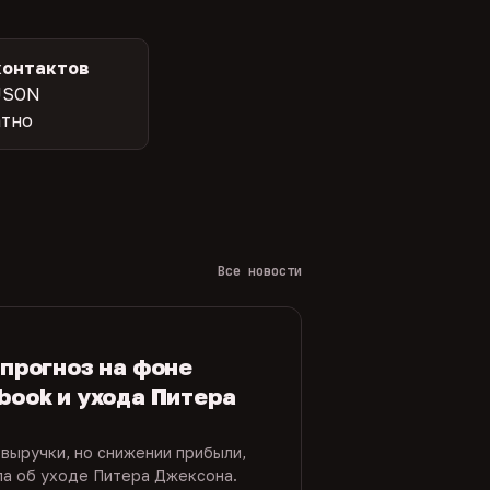
контактов
JSON
атно
Все новости
 прогноз на фоне
book и ухода Питера
 выручки, но снижении прибыли,
ла об уходе Питера Джексона.