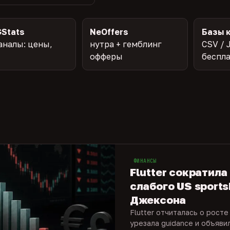
Stats
NeOffers
Базы 
аналы: цены,
нутра + гемблинг
CSV / 
офферы
беспл
ФИНАНСЫ
Flutter сократила
слабого US sports
Джексона
Flutter отчиталась о росте
урезала guidance и объяви