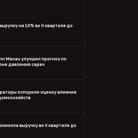
выручку на 10% во II квартале до
nn Macau улучшил прогноз по
оне давления capex
раторы оспорили оценку влияния
 домохозяйств
снизила выручку во II квартале до