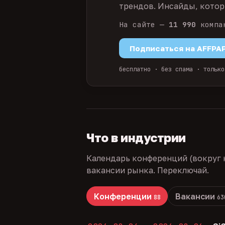
трендов. Инсайды, которы
На сайте —
11 990
компа
Подписаться на AFFPA
бесплатно · без спама · только
Что в индустрии
Календарь конференций (вокруг 
вакансии рынка. Переключай.
Конференции
Вакансии
88
63