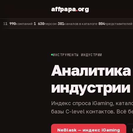
affpapa
.
org
0
1 630
381
804
325
компаний
персон
каналов в каталоге
представителей
адм
•
•
•
•
ИНСТРУМЕНТЫ ИНДУСТРИИ
Аналитика и
индустрии
Индекс спроса iGaming, катал
базы C-level контактов. Всё б
NeBlask — индекс iGaming