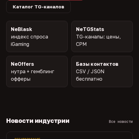
Каталог TG-каналов
NeBlask
NeTGStats
индекс спроса
TG-каналы: цены,
iGaming
CPM
NeOffers
Базы контактов
нутра + гемблинг
CSV / JSON
офферы
бесплатно
Новости индустрии
Все новости