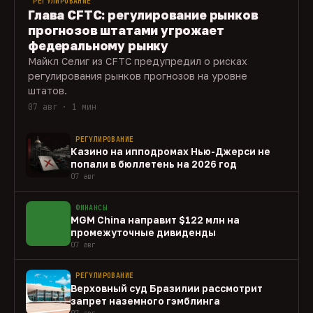
РЕГУЛИРОВАНИЕ
Глава CFTC: регулирование рынков
прогнозов штатами угрожает
федеральному рынку
Майкл Селиг из CFTC предупредил о рисках
регулирования рынков прогнозов на уровне
штатов.
07 авг · 1 мин
РЕГУЛИРОВАНИЕ
Казино на ипподромах Нью-Джерси не
попали в бюллетень на 2026 год
07 авг
ФИНАНСЫ
MGM China направит $122 млн на
промежуточные дивиденды
07 авг
РЕГУЛИРОВАНИЕ
Верховный суд Бразилии рассмотрит
запрет наземного гэмблинга
07 авг