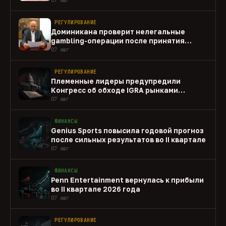
РЕГУЛИРОВАНИЕ
Доминикана проверит нелегальные
gambling-операции после принятия
закона
07 авг
РЕГУЛИРОВАНИЕ
Племенные лидеры предупредили
Конгресс об обходе IGRA рынками
прогнозов
07 авг
ФИНАНСЫ
Genius Sports повысила годовой прогноз
после сильных результатов во II квартале
07 авг
ФИНАНСЫ
Penn Entertainment вернулась к прибыли
во II квартале 2026 года
07 авг
РЕГУЛИРОВАНИЕ