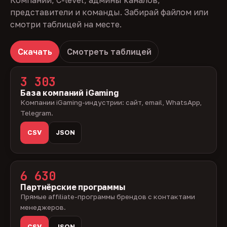
Компании, C-level, админы каналов,
представители и команды. Забирай файлом или
смотри таблицей на месте.
Скачать
Смотреть таблицей
3 303
База компаний iGaming
Компании iGaming-индустрии: сайт, email, WhatsApp,
Telegram.
CSV
JSON
6 630
Партнёрские программы
Прямые affiliate-программы брендов с контактами
менеджеров.
CSV
JSON