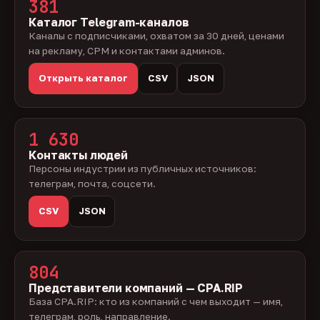
381
Каталог Telegram-каналов
Каналы с подписчиками, охватом за 30 дней, ценами
на рекламу, CPM и контактами админов.
Открыть каталог
CSV
JSON
1 630
Контакты людей
Персоны индустрии из публичных источников:
телеграм, почта, соцсети.
CSV
JSON
804
Представители компаний — CPA.RIP
База CPA.RIP: кто из компаний с чем выходит — имя,
телеграм, роль, направление.