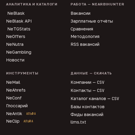
АНАЛИТИКА И КАТАЛОГИ
РАБОТА — NEARBIHUNTER
NeBlask
Вакансии
NeBlask API
Зарплатные отчёты
NeTGStats
Сравнения
NeOffers
Методология
NeNutra
RSS вакансий
NeGambling
Новости
ИНСТРУМЕНТЫ
ДАННЫЕ — СКАЧАТЬ
NeMail
Компании —
CSV
NeAhrefs
Контакты —
CSV
NeConf
Каталог каналов —
CSV
Глоссарий
Базы контактов
NeAntik
АЛЬФА
Фиды вакансий
NeClip
АЛЬФА
llms.txt