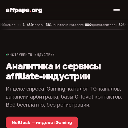
affpapa
.
org
1 630
381
804
325
мпаний
персон
каналов в каталоге
представителей
админо
•
•
•
•
ИНСТРУМЕНТЫ ИНДУСТРИИ
Аналитика и сервисы
affiliate-индустрии
Индекс спроса iGaming, каталог TG-каналов,
вакансии арбитража, базы C-level контактов.
Всё бесплатно, без регистрации.
NeBlask — индекс iGaming