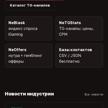
Каталог TG-каналов
NeBlask
NeTGStats
индекс спроса
TG-каналы: цены,
iGaming
CPM
NeOffers
Базы контактов
нутра + гемблинг
CSV / JSON
офферы
бесплатно
Новости индустрии
Все новости