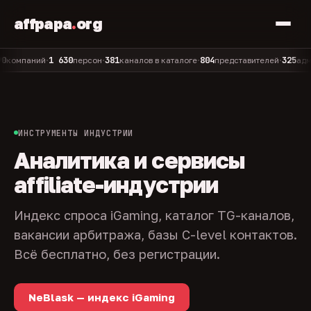
affpapa
.
org
1 630
381
804
325
паний
персон
каналов в каталоге
представителей
админов
•
•
•
•
ИНСТРУМЕНТЫ ИНДУСТРИИ
Аналитика и сервисы
affiliate-индустрии
Индекс спроса iGaming, каталог TG-каналов,
вакансии арбитража, базы C-level контактов.
Всё бесплатно, без регистрации.
NeBlask — индекс iGaming