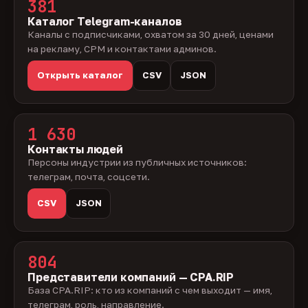
381
Каталог Telegram-каналов
Каналы с подписчиками, охватом за 30 дней, ценами
на рекламу, CPM и контактами админов.
Открыть каталог
CSV
JSON
1 630
Контакты людей
Персоны индустрии из публичных источников:
телеграм, почта, соцсети.
CSV
JSON
804
Представители компаний — CPA.RIP
База CPA.RIP: кто из компаний с чем выходит — имя,
телеграм, роль, направление.