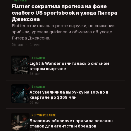
ФИНАНСЫ
Flutter сократила прогноз на фоне
слабого US sportsbook и ухода Питера
Джексона
Flutter отчиталась о росте выручки, но снижении
прибыли, урезала guidance и объявила об уходе
Питера Джексона.
06 авг · 1 мин
ФИНАНСЫ
Light & Wonder отчиталась о сильном
втором квартале
06 авг
ФИНАНСЫ
Accel увеличила выручку на 10% во II
квартале до $368 млн
06 авг
РЕГУЛИРОВАНИЕ
Бразилия обновляет правила рекламы
ставок для агентств и брендов
06 авг