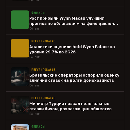
ФИНАНСЫ
Рост прибыли Wynn Macau улучшил
прогноз по облигациям на фоне давления
capex
06 авг
РЕГУЛИРОВАНИЕ
Аналитики оценили hold Wynn Palace на
уровне 29,7% во 2Q26
06 авг
РЕГУЛИРОВАНИЕ
Бразильские операторы оспорили оценку
влияния ставок на долги домохозяйств
06 авг
РЕГУЛИРОВАНИЕ
Министр Турции назвал нелегальные
ставки бичом, разлагающим общество
06 авг
ФИНАНСЫ