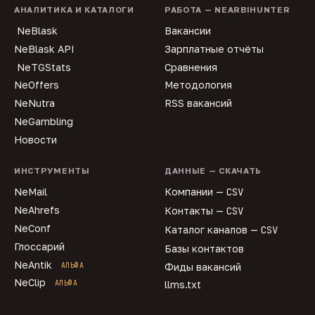
АНАЛИТИКА И КАТАЛОГИ
РАБОТА — NEARBIHUNTER
NeBlask
Вакансии
NeBlask API
Зарплатные отчёты
NeTGStats
Сравнения
NeOffers
Методология
NeNutra
RSS вакансий
NeGambling
Новости
ИНСТРУМЕНТЫ
ДАННЫЕ — СКАЧАТЬ
NeMail
Компании —
CSV
NeAhrefs
Контакты —
CSV
NeConf
Каталог каналов —
CSV
Глоссарий
Базы контактов
NeAntik
АЛЬФА
Фиды вакансий
NeClip
АЛЬФА
llms.txt