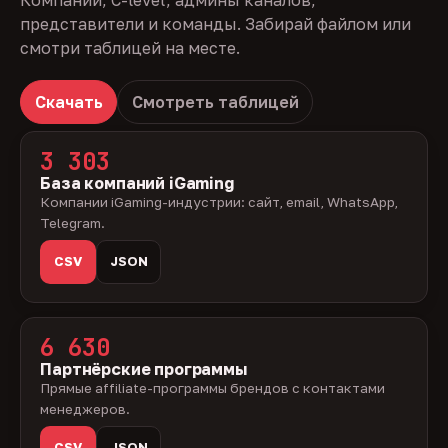
Компании, C-level, админы каналов,
представители и команды. Забирай файлом или
смотри таблицей на месте.
Скачать
Смотреть таблицей
3 303
База компаний iGaming
Компании iGaming-индустрии: сайт, email, WhatsApp,
Telegram.
CSV
JSON
6 630
Партнёрские программы
Прямые affiliate-программы брендов с контактами
менеджеров.
CSV
JSON