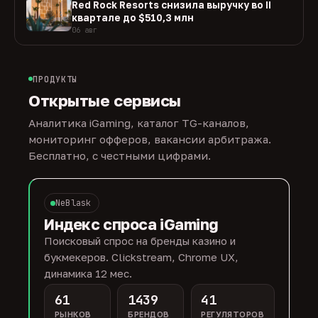
Red Rock Resorts снизила выручку во II
квартале до $510,3 млн
06 авг
ПРОДУКТЫ
Открытые сервисы
Аналитика iGaming, каталог TG-каналов,
мониторинг офферов, вакансии арбитража.
Бесплатно, с честными цифрами.
NeBlask
Индекс спроса iGaming
Поисковый спрос на бренды казино и
букмекеров. Clickstream, Chrome UX,
динамика 12 мес.
61
1439
41
РЫНКОВ
БРЕНДОВ
РЕГУЛЯТОРОВ