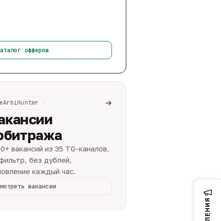
аталог офферов
→
eArbiHunter
акансии
рбитража
0+ вакансий из 35 TG-каналов.
фильтр, без дублей,
овление каждый час.
мотреть вакансии