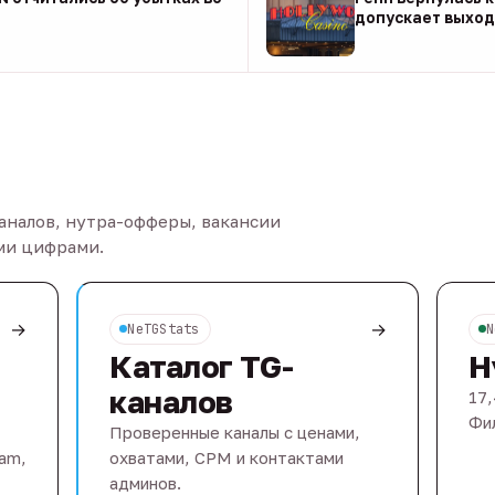
допускает выход 
08 авг
каналов, нутра-офферы, вакансии
ыми цифрами.
→
→
NeTGStats
N
Каталог TG-
Н
каналов
17,
Фил
Проверенные каналы с ценами,
eam,
охватами, CPM и контактами
админов.