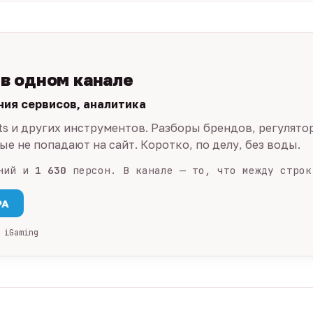
 в одном канале
ния сервисов, аналитика
ts и других инструментов. Разборы брендов, регулято
е не попадают на сайт. Коротко, по делу, без воды.
ний и
1 630
персон. В канале — то, что между строк
PA
 iGaming