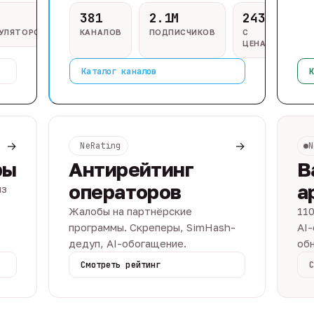
381
2.1M
243
ГУЛЯТОРОВ
КАНАЛОВ
ПОДПИСЧИКОВ
С
ЦЕНАМИ
Каталог каналов
К
→
→
NeRating
N
ры
Антирейтинг
В
операторов
а
из
Жалобы на партнёрские
110
программы. Скреперы, SimHash-
AI-
дедуп, AI-обогащение.
обн
Смотреть рейтинг
С