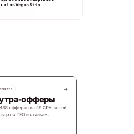
на Las Vegas Strip
→
eNutra
утра-офферы
488 офферов из 49 CPA-сетей.
ьтр по ГЕО и ставкам.