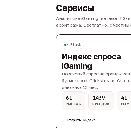
Сервисы
Аналитика iGaming, каталог TG-
арбитража. Бесплатно, с честн
NeBlask
Индекс спроса
iGaming
Поисковый спрос на бренды каз
букмекеров. Clickstream, Chrom
динамика 12 мес.
61
1439
41
РЫНКОВ
БРЕНДОВ
РЕГУ
Открыть индекс