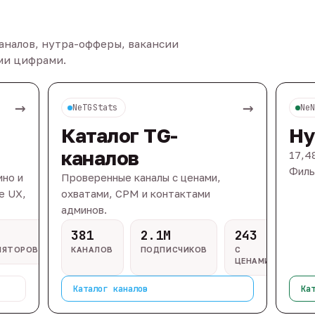
каналов, нутра-офферы, вакансии
ыми цифрами.
→
→
NeTGStats
Ne
Каталог TG-
Ну
каналов
17,4
Филь
ино и
Проверенные каналы с ценами,
e UX,
охватами, CPM и контактами
админов.
381
2.1M
243
ЛЯТОРОВ
КАНАЛОВ
ПОДПИСЧИКОВ
С
ЦЕНАМИ
Каталог каналов
Ка