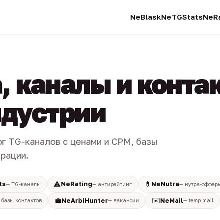
NeBlask
NeTGStats
NeRa
, каналы и конта
индустрии
ог TG-каналов с ценами и CPM, базы
трации.
⚠️
💊
ts
NeRating
NeNutra
— TG-каналы
— антирейтинг
— нутра-оффер
💼
✉️
NeArbiHunter
NeMail
 базы контактов
— вакансии
— temp mail