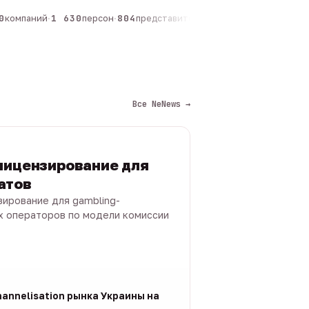
компаний
·
1 630
персон
·
804
представителей
·
325
админов каналов
·
Все NeNews →
лицензирование для
атов
зирование для gambling-
х операторов по модели комиссии
annelisation рынка Украины на