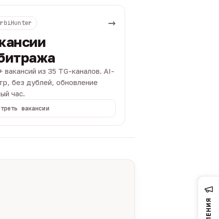
→
ArbiHunter
кансии
битража
+ вакансий из 35 TG-каналов. AI-
тр, без дублей, обновление
ый час.
отреть вакансии