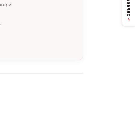
ОБЪЯВЛЕНИЯ
ров и
4
.