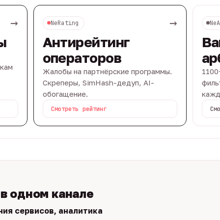
→
→
NeRating
Ne
ы
Антирейтинг
Ва
операторов
ар
вкам
Жалобы на партнёрские программы.
1100
Скреперы, SimHash-дедуп, AI-
филь
обогащение.
кажд
Смотреть рейтинг
См
 в одном канале
ния сервисов, аналитика