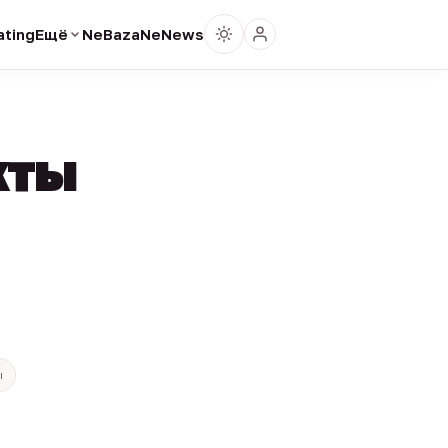
ting
Ещё
NeBaza
NeNews
кты
ы