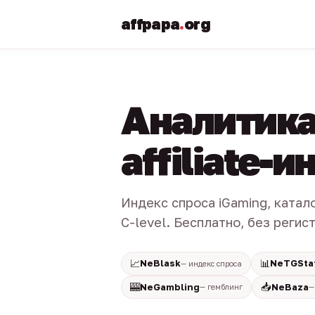
affpapa
.
org
Аналитика
affiliate-
Индекс спроса iGaming, катал
C-level. Бесплатно, без регис
📈
📊
NeBlask
NeTGSta
— индекс спроса
🎰
📥
NeGambling
NeBaza
— гемблинг
—