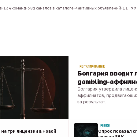
134
команд
·
381
каналов в каталоге
·
4
активных объявлений
·
11 990
РЕГУЛИРОВАНИЕ
Болгария вводит 
gambling-аффили
Болгария утвердила лицен
аффилиатов, продвигающи
за результат.
08 авг · 1 мин
РЫНКИ
 на три лицензии в Новой
Опрос показал ch
уровне 86%