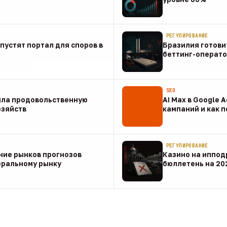
07 авг
РЕГУЛИРОВАНИЕ
апустят портал для споров в
Бразилия готови
беттинг-операто
07 авг
SEO
ила продовольственную
AI Max в Google 
озяйств
кампаний и как 
07 авг
РЕГУЛИРОВАНИЕ
ние рынков прогнозов
Казино на иппод
еральному рынку
бюллетень на 20
07 авг