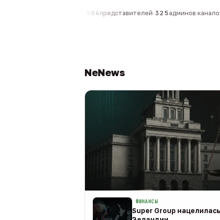
компаний
·
1 630
персон
·
804
представителей
·
325
админов каналов
·
NeNews
ФИНАНСЫ
Super Group нацелилась
Зеландии