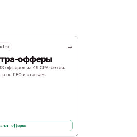
→
Nutra
тра-офферы
88 офферов из 49 CPA-сетей.
тр по ГЕО и ставкам.
талог офферов