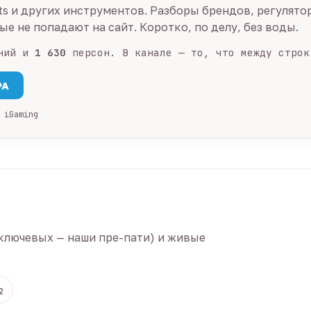
ts и других инструментов. Разборы брендов, регулято
е не попадают на сайт. Коротко, по делу, без воды.
ний и
1 630
персон. В канале — то, что между строк
PA
 iGaming
ключевых — наши пре-пати) и живые
2