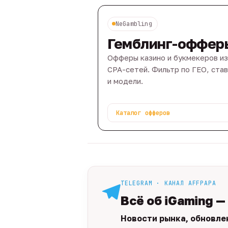
NeGambling
Гемблинг-оффер
Офферы казино и букмекеров из
CPA-сетей. Фильтр по ГЕО, ста
и модели.
Каталог офферов
TELEGRAM · КАНАЛ AFFPAPA
Всё об iGaming —
Новости рынка, обновле