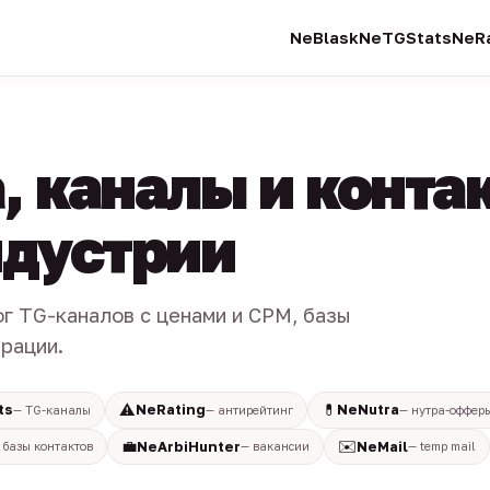
NeBlask
NeTGStats
NeRa
, каналы и конта
индустрии
ог TG-каналов с ценами и CPM, базы
трации.
⚠️
💊
ts
NeRating
NeNutra
— TG-каналы
— антирейтинг
— нутра-оффер
💼
✉️
NeArbiHunter
NeMail
 базы контактов
— вакансии
— temp mail