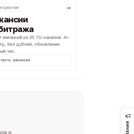
→
ArbiHunter
кансии
битража
+ вакансий из 35 TG-каналов. AI-
тр, без дублей, обновление
ый час.
отреть вакансии
ров и