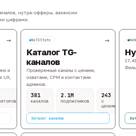
каналов, нутра-офферы, вакансии
ыми цифрами.
→
→
NeTGStats
Ne
Каталог TG-
Ну
каналов
17,4
Филь
ино и
Проверенные каналы с ценами,
e UX,
охватами, CPM и контактами
админов.
381
2.1M
243
ЛЯТОРОВ
КАНАЛОВ
ПОДПИСЧИКОВ
С
ЦЕНАМИ
Каталог каналов
Ка