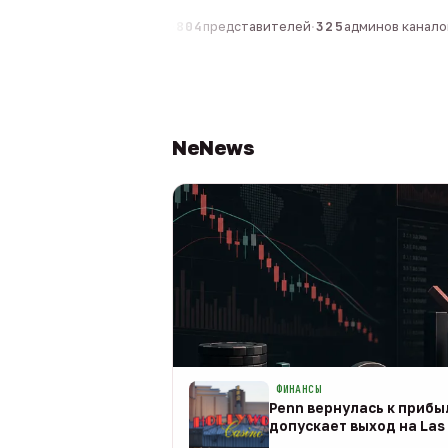
компаний
·
1 630
персон
·
804
представителей
·
325
админов каналов
·
NeNews
ФИНАНСЫ
Penn вернулась к прибыл
допускает выход на Las 