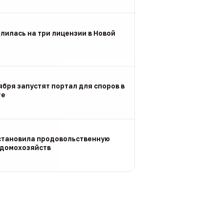
лилась на три лицензии в Новой
ября запустят портал для споров в
ге
становила продовольственную
 домохозяйств