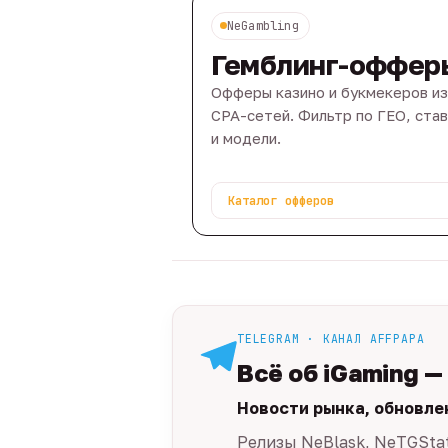
NeGambling
Гемблинг-оффер
Офферы казино и букмекеров из
CPA-сетей. Фильтр по ГЕО, ста
и модели.
Каталог офферов
TELEGRAM · КАНАЛ AFFPAPA
Всё об iGaming —
Новости рынка, обновле
Релизы NeBlask, NeTGSta