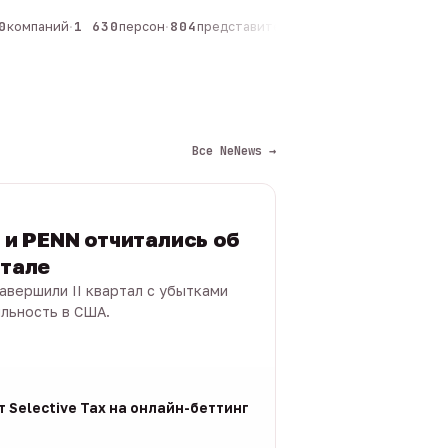
компаний
·
1 630
персон
·
804
представителей
·
325
админов каналов
·
Все NeNews →
s и PENN отчитались об
ртале
 завершили II квартал с убытками
ыльность в США.
 Selective Tax на онлайн-беттинг