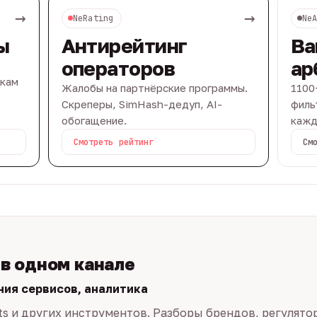
→
→
NeRating
Ne
ы
Антирейтинг
Ва
операторов
ар
вкам
Жалобы на партнёрские программы.
1100
Скреперы, SimHash-дедуп, AI-
филь
обогащение.
кажд
Смотреть рейтинг
См
 в одном канале
ния сервисов, аналитика
ts и других инструментов. Разборы брендов, регулято