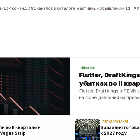
134
команд
·
381
каналов в каталоге
·
4
активных объявлений
·
11 990
ФИНАНСЫ
Flutter, DraftKing
убытках во II ква
Flutter, DraftKings и PENN
на фоне давления на приб
08 авг · 1 мин
РЕГУЛИРОВАНИЕ
и во II квартале и
Бразилия готовит
Vegas Strip
к 2027 году