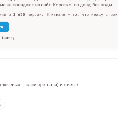
е не попадают на сайт. Коротко, по делу, без воды.
ний и
1 630
персон. В канале — то, что между строк
PA
 iGaming
ключевых — наши пре-пати) и живые
2