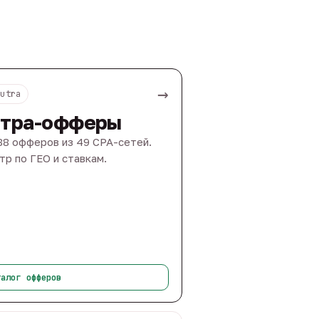
→
Nutra
тра-офферы
88 офферов из 49 CPA-сетей.
тр по ГЕО и ставкам.
талог офферов