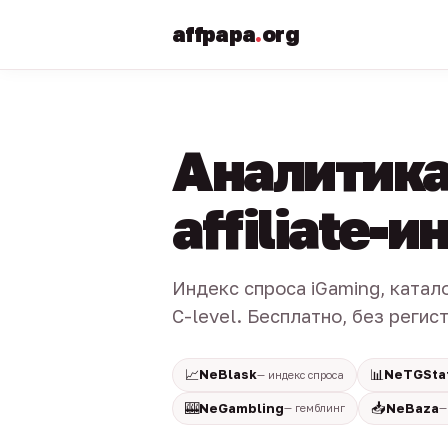
affpapa
.
org
Аналитика
affiliate-
Индекс спроса iGaming, катал
C-level. Бесплатно, без регис
📈
📊
NeBlask
NeTGSta
— индекс спроса
🎰
📥
NeGambling
NeBaza
— гемблинг
—