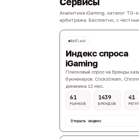
Сервисы
Аналитика iGaming, каталог TG-
арбитража. Бесплатно, с честн
NeBlask
Индекс спроса
iGaming
Поисковый спрос на бренды каз
букмекеров. Clickstream, Chrom
динамика 12 мес.
61
1439
41
РЫНКОВ
БРЕНДОВ
РЕГУ
Открыть индекс