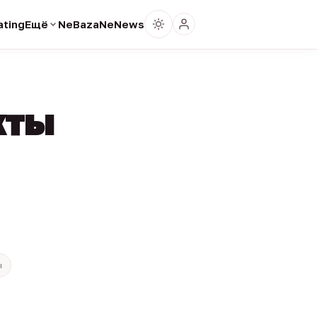
ting
Ещё
NeBaza
NeNews
кты
ы