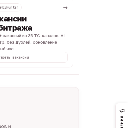
→
ArbiHunter
кансии
битража
+ вакансий из 35 TG-каналов. AI-
тр, без дублей, обновление
ый час.
отреть вакансии
ров и