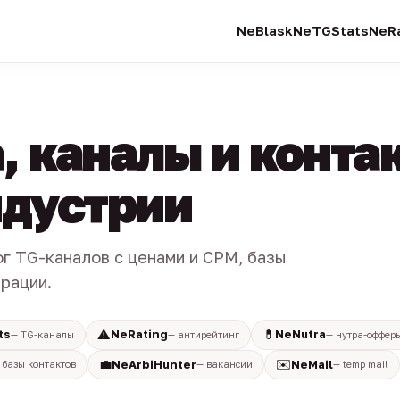
NeBlask
NeTGStats
NeRa
, каналы и конта
индустрии
ог TG-каналов с ценами и CPM, базы
трации.
⚠️
💊
ts
NeRating
NeNutra
— TG-каналы
— антирейтинг
— нутра-оффер
💼
✉️
NeArbiHunter
NeMail
 базы контактов
— вакансии
— temp mail