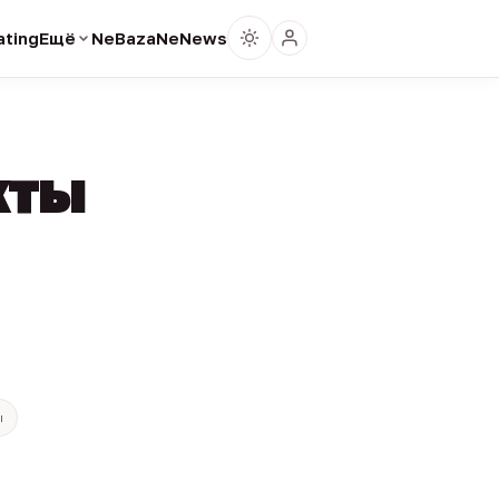
ting
Ещё
NeBaza
NeNews
кты
ы