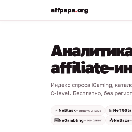
affpapa
.
org
Аналитика
affiliate-
Индекс спроса iGaming, катал
C-level. Бесплатно, без регис
📈
📊
NeBlask
NeTGSta
— индекс спроса
🎰
📥
NeGambling
NeBaza
— гемблинг
—