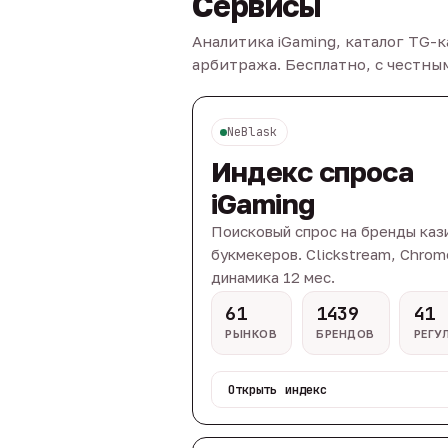
Сервисы
Аналитика iGaming, каталог TG-
арбитража. Бесплатно, с честн
NeBlask
Индекс спроса
iGaming
Поисковый спрос на бренды каз
букмекеров. Clickstream, Chrom
динамика 12 мес.
61
1439
41
РЫНКОВ
БРЕНДОВ
РЕГУ
Открыть индекс