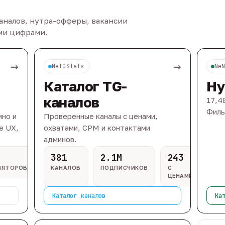
каналов, нутра-офферы, вакансии
ыми цифрами.
→
→
NeTGStats
Ne
Каталог TG-
Ну
каналов
17,4
Филь
ино и
Проверенные каналы с ценами,
e UX,
охватами, CPM и контактами
админов.
381
2.1M
243
ЛЯТОРОВ
КАНАЛОВ
ПОДПИСЧИКОВ
С
ЦЕНАМИ
Каталог каналов
Ка