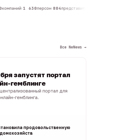
омпаний
·
1 630
персон
·
804
представителей
·
325
админов каналов
·
1
Все NeNews →
ября запустят портал
айн-гемблинге
 централизованный портал для
нлайн-гемблинга.
становила продовольственную
 домохозяйств