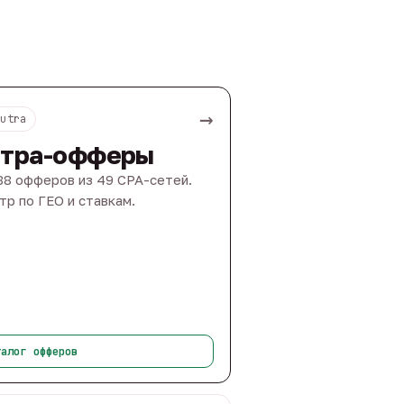
→
Nutra
тра-офферы
88 офферов из 49 CPA-сетей.
тр по ГЕО и ставкам.
талог офферов