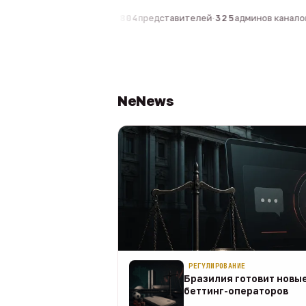
компаний
·
1 630
персон
·
804
представителей
·
325
админов каналов
·
NeNews
РЕГУЛИРОВАНИЕ
Бразилия готовит новые
беттинг-операторов