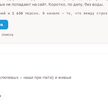
е не попадают на сайт. Коротко, по делу, без воды.
ний и
1 630
персон. В канале — то, что между строк
PA
 iGaming
ключевых — наши пре-пати) и живые
8