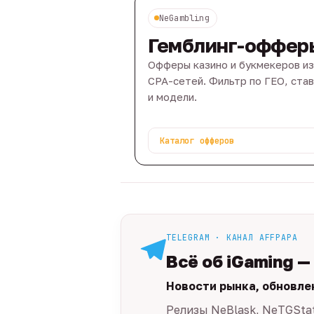
NeGambling
Гемблинг-оффер
Офферы казино и букмекеров из
CPA-сетей. Фильтр по ГЕО, ста
и модели.
Каталог офферов
TELEGRAM · КАНАЛ AFFPAPA
Всё об iGaming —
Новости рынка, обновле
Релизы NeBlask, NeTGSta