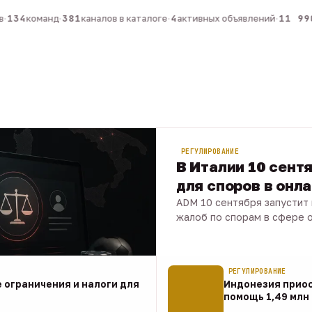
134
команд
·
381
каналов в каталоге
·
4
активных объявлений
·
11 990
к
РЕГУЛИРОВАНИЕ
В Италии 10 сент
для споров в онл
ADM 10 сентября запустит
жалоб по спорам в сфере о
07 авг · 1 мин
РЕГУЛИРОВАНИЕ
 ограничения и налоги для
Индонезия прио
помощь 1,49 млн