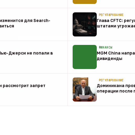
07 авг
РЕГУЛИРОВАНИЕ
о изменится для Search-
Глава CFTC: рег
виться
штатами угрожа
07 авг
ФИНАНСЫ
Нью-Джерси не попали в
MGM China напра
дивиденды
07 авг
РЕГУЛИРОВАНИЕ
и рассмотрит запрет
Доминикана пров
операции после 
07 авг