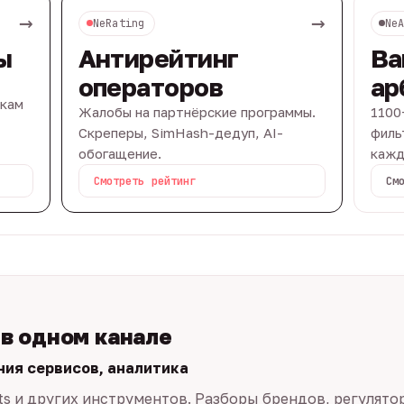
→
→
NeRating
Ne
ы
Антирейтинг
Ва
операторов
ар
вкам
Жалобы на партнёрские программы.
1100
Скреперы, SimHash-дедуп, AI-
филь
обогащение.
кажд
Смотреть рейтинг
См
 в одном канале
ния сервисов, аналитика
ts и других инструментов. Разборы брендов, регулято