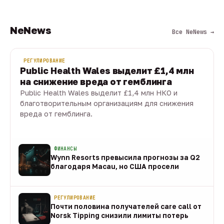
NeNews
Все NeNews →
РЕГУЛИРОВАНИЕ
Public Health Wales выделит £1,4 млн
на снижение вреда от гемблинга
Public Health Wales выделит £1,4 млн НКО и
благотворительным организациям для снижения
вреда от гемблинга.
09 авг · 1 мин
ФИНАНСЫ
Wynn Resorts превысила прогнозы за Q2
благодаря Macau, но США просели
09 авг
РЕГУЛИРОВАНИЕ
Почти половина получателей care call от
Norsk Tipping снизили лимиты потерь