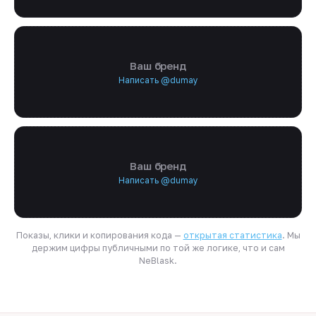
Ваш бренд
Написать @dumay
Ваш бренд
Написать @dumay
Показы, клики и копирования кода —
открытая статистика
. Мы
держим цифры публичными по той же логике, что и сам
NeBlask.