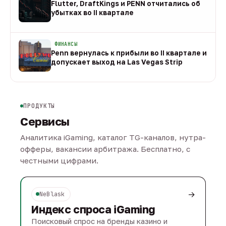
Flutter, DraftKings и PENN отчитались об
убытках во II квартале
08 авг
ФИНАНСЫ
Penn вернулась к прибыли во II квартале и
допускает выход на Las Vegas Strip
08 авг
ПРОДУКТЫ
Сервисы
Аналитика iGaming, каталог TG-каналов, нутра-
офферы, вакансии арбитража. Бесплатно, с
честными цифрами.
→
NeBlask
Индекс спроса iGaming
Поисковый спрос на бренды казино и