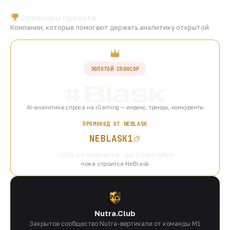
Спонсоры проекта
Компании, которые помогают держать аналитику открытой
ЗОЛОТОЙ СПОНСОР
AI-аналитика спроса на iGaming — индекс, тренды, конкуренты
ПРОМОКОД ОТ NEBLASK
NEBLASK1
−15% на подписку · до 1 сентября
пока строится NeBlask
Nutra.Club
Закрытое сообщество Nutra-вертикали от команды M1