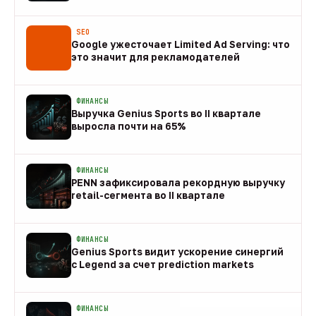
08 авг
SEO
Google ужесточает Limited Ad Serving: что
это значит для рекламодателей
08 авг
ФИНАНСЫ
Выручка Genius Sports во II квартале
выросла почти на 65%
08 авг
ФИНАНСЫ
PENN зафиксировала рекордную выручку
retail-сегмента во II квартале
08 авг
ФИНАНСЫ
Genius Sports видит ускорение синергий
с Legend за счет prediction markets
08 авг
ФИНАНСЫ