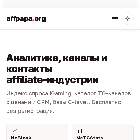
affpapa
.
org
Аналитика, каналы и
контакты
affiliate-индустрии
Индекс спроса iGaming, каталог TG-каналов
с ценами и CPM, базы C-level. Бесплатно,
без регистрации.
📈
📊
NeBlask
NeTGStats