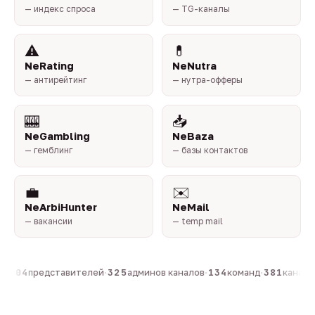
— индекс спроса
— TG-каналы
⚠️
💊
NeRating
NeNutra
— антирейтинг
— нутра-офферы
🎰
📥
NeGambling
NeBaza
— гемблинг
— базы контактов
💼
✉️
NeArbiHunter
NeMail
— вакансии
— temp mail
·
804
представителей
·
325
админов каналов
·
134
команд
·
381
каналов