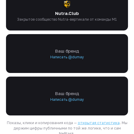
Nutra.Club
Закрытое сообщество Nutra-вертикали от команды M1
Ваш бренд
Написать @dumay
Ваш бренд
Написать @dumay
Показы, клики и копирования кода —
открытая статистика
. Мы
держим цифры публичными по той же логике, что и сам
NeBlask.