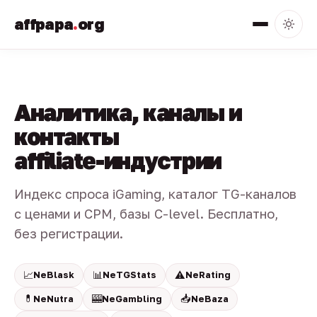
affpapa
.
org
Аналитика, каналы и
контакты
affiliate-индустрии
Индекс спроса iGaming, каталог TG-каналов
с ценами и CPM, базы C-level. Бесплатно,
без регистрации.
📈
📊
⚠️
NeBlask
NeTGStats
NeRating
💊
🎰
📥
NeNutra
NeGambling
NeBaza