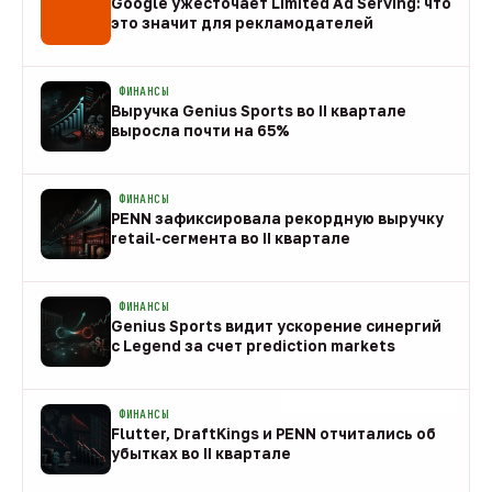
Google ужесточает Limited Ad Serving: что
это значит для рекламодателей
08 авг
ФИНАНСЫ
Выручка Genius Sports во II квартале
выросла почти на 65%
08 авг
ФИНАНСЫ
PENN зафиксировала рекордную выручку
retail-сегмента во II квартале
08 авг
ФИНАНСЫ
Genius Sports видит ускорение синергий
с Legend за счет prediction markets
08 авг
ФИНАНСЫ
Flutter, DraftKings и PENN отчитались об
убытках во II квартале
08 авг