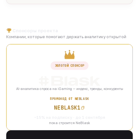
Спонсоры проекта
Компании, которые помогают держать аналитику открытой
ЗОЛОТОЙ СПОНСОР
AI-аналитика спроса на iGaming — индекс, тренды, конкуренты
ПРОМОКОД ОТ NEBLASK
NEBLASK1
−15% на подписку · до 1 сентября
пока строится NeBlask