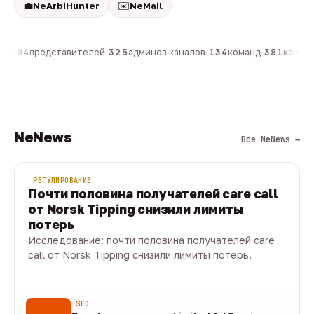
💼
✉️
NeArbiHunter
NeMail
н
·
804
представителей
·
325
админов каналов
·
134
команд
·
381
каналов
NeNews
Все NeNews →
РЕГУЛИРОВАНИЕ
Почти половина получателей care call
от Norsk Tipping снизили лимиты
потерь
Исследование: почти половина получателей care
call от Norsk Tipping снизили лимиты потерь.
08 авг · 1 мин
SEO