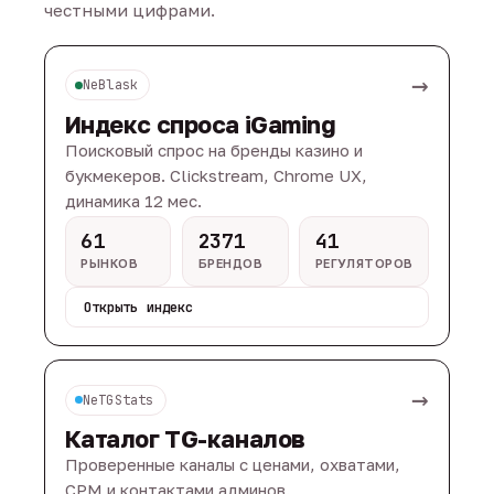
честными цифрами.
→
NeBlask
Индекс спроса iGaming
Поисковый спрос на бренды казино и
букмекеров. Clickstream, Chrome UX,
динамика 12 мес.
61
2371
41
РЫНКОВ
БРЕНДОВ
РЕГУЛЯТОРОВ
Открыть индекс
→
NeTGStats
Каталог TG-каналов
Проверенные каналы с ценами, охватами,
CPM и контактами админов.