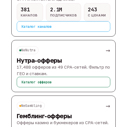
381
2.1M
243
КАНАЛОВ
ПОДПИСЧИКОВ
С ЦЕНАМИ
Каталог каналов
→
NeNutra
Нутра-офферы
17,488 офферов из 49 CPA-сетей. Фильтр по
ГЕО и ставкам.
Каталог офферов
→
NeGambling
Гемблинг-офферы
Офферы казино и букмекеров из CPA-сетей.