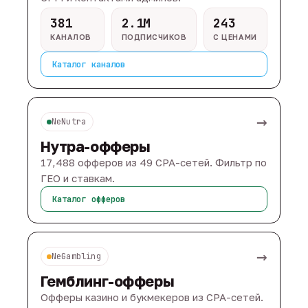
381
2.1M
243
КАНАЛОВ
ПОДПИСЧИКОВ
С ЦЕНАМИ
Каталог каналов
→
NeNutra
Нутра-офферы
17,488 офферов из 49 CPA-сетей. Фильтр по
ГЕО и ставкам.
Каталог офферов
→
NeGambling
Гемблинг-офферы
Офферы казино и букмекеров из CPA-сетей.