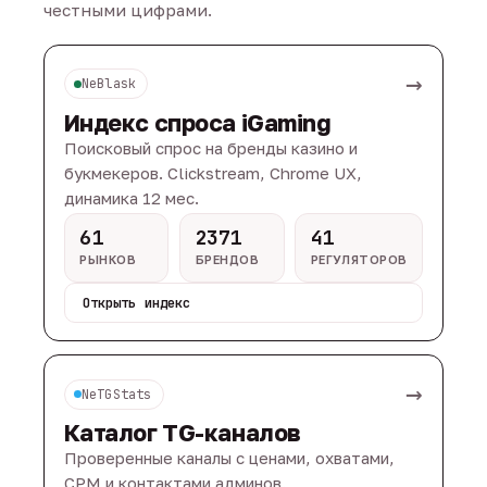
честными цифрами.
→
NeBlask
Индекс спроса iGaming
Поисковый спрос на бренды казино и
букмекеров. Clickstream, Chrome UX,
динамика 12 мес.
61
2371
41
РЫНКОВ
БРЕНДОВ
РЕГУЛЯТОРОВ
Открыть индекс
→
NeTGStats
Каталог TG-каналов
Проверенные каналы с ценами, охватами,
CPM и контактами админов.