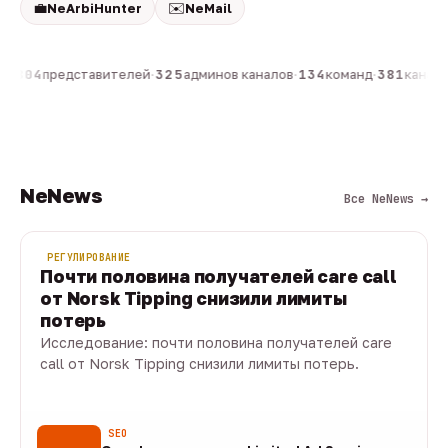
💼
✉️
NeArbiHunter
NeMail
н
·
804
представителей
·
325
админов каналов
·
134
команд
·
381
каналов
NeNews
Все NeNews →
РЕГУЛИРОВАНИЕ
Почти половина получателей care call
от Norsk Tipping снизили лимиты
потерь
Исследование: почти половина получателей care
call от Norsk Tipping снизили лимиты потерь.
08 авг · 1 мин
SEO