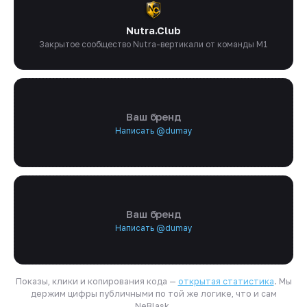
Nutra.Club
Закрытое сообщество Nutra-вертикали от команды M1
Ваш бренд
Написать @dumay
Ваш бренд
Написать @dumay
Показы, клики и копирования кода —
открытая статистика
. Мы
держим цифры публичными по той же логике, что и сам
NeBlask.