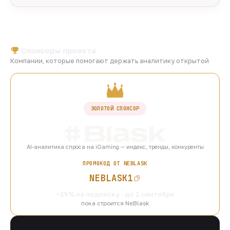
Спонсоры проекта
Компании, которые помогают держать аналитику открытой
ЗОЛОТОЙ СПОНСОР
AI-аналитика спроса на iGaming — индекс, тренды, конкуренты
ПРОМОКОД ОТ NEBLASK
NEBLASK1
−15% на подписку · до 1 сентября
пока строится NeBlask