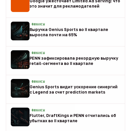
Google ужесточает Limited Ad Serving: что
это значит для рекламодателей
08 авг
ФИНАНСЫ
Выручка Genius Sports во II квартале
выросла почти на 65%
08 авг
ФИНАНСЫ
PENN зафиксировала рекордную выручку
retail-сегмента во II квартале
08 авг
ФИНАНСЫ
Genius Sports видит ускорение синергий
с Legend за счет prediction markets
08 авг
ФИНАНСЫ
Flutter, DraftKings и PENN отчитались об
убытках во II квартале
08 авг