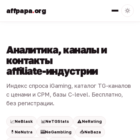
affpapa
.
org
Аналитика, каналы и
контакты
affiliate-индустрии
Индекс спроса iGaming, каталог TG-каналов
с ценами и CPM, базы C-level. Бесплатно,
без регистрации.
📈
📊
⚠️
NeBlask
NeTGStats
NeRating
💊
🎰
📥
NeNutra
NeGambling
NeBaza