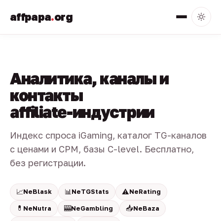
affpapa
.
org
Аналитика, каналы и
контакты
affiliate-индустрии
Индекс спроса iGaming, каталог TG-каналов
с ценами и CPM, базы C-level. Бесплатно,
без регистрации.
📈
📊
⚠️
NeBlask
NeTGStats
NeRating
💊
🎰
📥
NeNutra
NeGambling
NeBaza