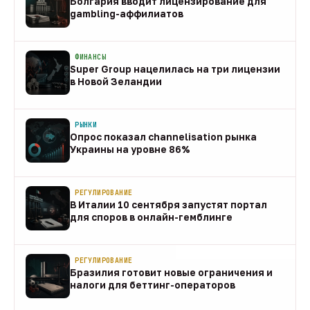
Болгария вводит лицензирование для
gambling-аффилиатов
08 авг
ФИНАНСЫ
Super Group нацелилась на три лицензии
в Новой Зеландии
08 авг
РЫНКИ
Опрос показал channelisation рынка
Украины на уровне 86%
07 авг
РЕГУЛИРОВАНИЕ
В Италии 10 сентября запустят портал
для споров в онлайн-гемблинге
07 авг
РЕГУЛИРОВАНИЕ
Бразилия готовит новые ограничения и
налоги для беттинг-операторов
07 авг