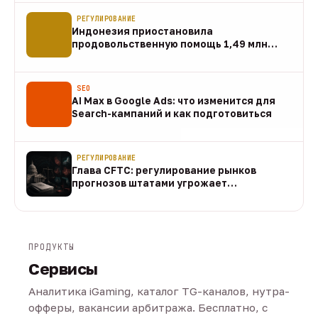
РЕГУЛИРОВАНИЕ
Индонезия приостановила
продовольственную помощь 1,49 млн
домохозяйств
07 авг
SEO
AI Max в Google Ads: что изменится для
Search-кампаний и как подготовиться
07 авг
РЕГУЛИРОВАНИЕ
Глава CFTC: регулирование рынков
прогнозов штатами угрожает
федеральному рынку
07 авг
ПРОДУКТЫ
Сервисы
Аналитика iGaming, каталог TG-каналов, нутра-
офферы, вакансии арбитража. Бесплатно, с