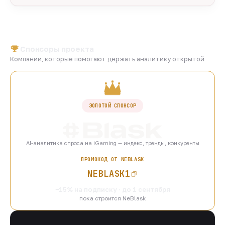
Спонсоры проекта
Компании, которые помогают держать аналитику открытой
ЗОЛОТОЙ СПОНСОР
AI-аналитика спроса на iGaming — индекс, тренды, конкуренты
ПРОМОКОД ОТ NEBLASK
NEBLASK1
−15% на подписку · до 1 сентября
пока строится NeBlask