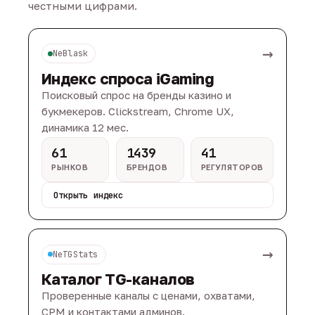
честными цифрами.
→
NeBlask
Индекс спроса iGaming
Поисковый спрос на бренды казино и
букмекеров. Clickstream, Chrome UX,
динамика 12 мес.
61
1439
41
РЫНКОВ
БРЕНДОВ
РЕГУЛЯТОРОВ
Открыть индекс
→
NeTGStats
Каталог TG-каналов
Проверенные каналы с ценами, охватами,
CPM и контактами админов.