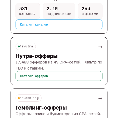
381
2.1M
243
КАНАЛОВ
ПОДПИСЧИКОВ
С ЦЕНАМИ
Каталог каналов
→
NeNutra
Нутра-офферы
17,488 офферов из 49 CPA-сетей. Фильтр по
ГЕО и ставкам.
Каталог офферов
→
NeGambling
Гемблинг-офферы
Офферы казино и букмекеров из CPA-сетей.