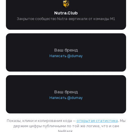
Nutra.Club
Закрытое сообщество Nutra-вертикали от команды M1
Ваш бренд
Написать @dumay
Ваш бренд
Написать @dumay
Показы, клики и копирования кода —
открытая статистика
. Мы
держим цифры публичными по той же логике, что и сам
NeBlask.