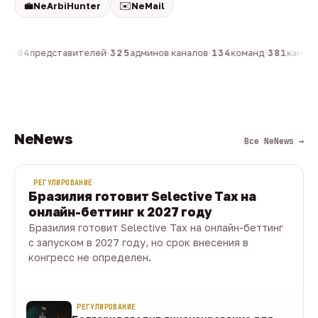
💼
✉️
NeArbiHunter
NeMail
н
·
804
представителей
·
325
админов каналов
·
134
команд
·
381
каналов
NeNews
Все NeNews →
РЕГУЛИРОВАНИЕ
Бразилия готовит Selective Tax на
онлайн-беттинг к 2027 году
Бразилия готовит Selective Tax на онлайн-беттинг
с запуском в 2027 году, но срок внесения в
конгресс не определен.
08 авг · 1 мин
РЕГУЛИРОВАНИЕ