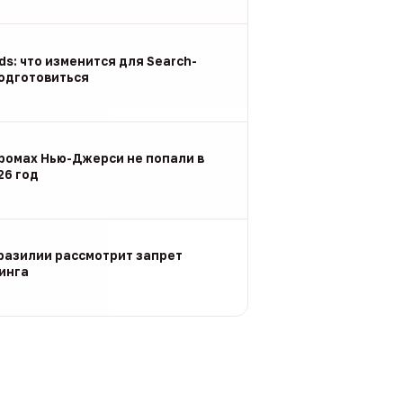
Ads: что изменится для Search-
подготовиться
ромах Нью-Джерси не попали в
26 год
разилии рассмотрит запрет
инга