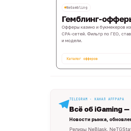
NeGambling
Гемблинг-оффер
Офферы казино и букмекеров из
CPA-сетей. Фильтр по ГЕО, ста
и модели.
Каталог офферов
TELEGRAM · КАНАЛ AFFPAPA
Всё об iGaming —
Новости рынка, обновле
Релизы NeBlask, NeTGSta