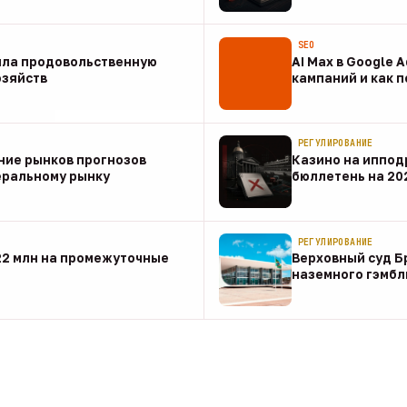
07 авг
SEO
ила продовольственную
AI Max в Google 
озяйств
кампаний и как 
07 авг
РЕГУЛИРОВАНИЕ
ние рынков прогнозов
Казино на иппод
еральному рынку
бюллетень на 20
07 авг
РЕГУЛИРОВАНИЕ
22 млн на промежуточные
Верховный суд Б
наземного гэмбл
07 авг