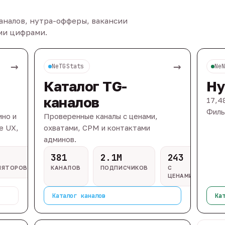
каналов, нутра-офферы, вакансии
ыми цифрами.
→
→
NeTGStats
Ne
Каталог TG-
Ну
каналов
17,4
Филь
ино и
Проверенные каналы с ценами,
e UX,
охватами, CPM и контактами
админов.
381
2.1M
243
ЛЯТОРОВ
КАНАЛОВ
ПОДПИСЧИКОВ
С
ЦЕНАМИ
Каталог каналов
Ка