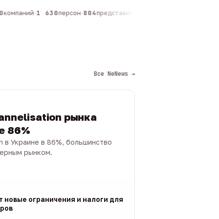
компаний
·
1 630
персон
·
804
представителей
·
325
админов каналов
·
Все NeNews →
annelisation рынка
не 86%
on в Украине в 86%, большинство
черным рынком.
т новые ограничения и налоги для
ров