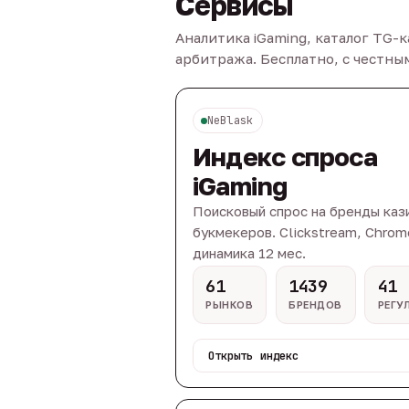
Сервисы
Аналитика iGaming, каталог TG-
арбитража. Бесплатно, с честн
NeBlask
Индекс спроса
iGaming
Поисковый спрос на бренды каз
букмекеров. Clickstream, Chrom
динамика 12 мес.
61
1439
41
РЫНКОВ
БРЕНДОВ
РЕГУ
Открыть индекс