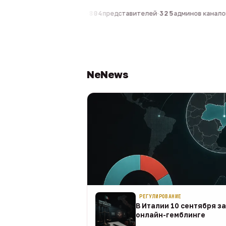
0
компаний
·
1 630
персон
·
804
представителей
·
325
админов каналов
·
NeNews
РЕГУЛИРОВАНИЕ
В Италии 10 сентября з
онлайн-гемблинге