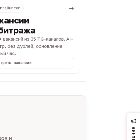
→
ArbiHunter
кансии
битража
+ вакансий из 35 TG-каналов. AI-
тр, без дублей, обновление
ый час.
отреть вакансии
ров и