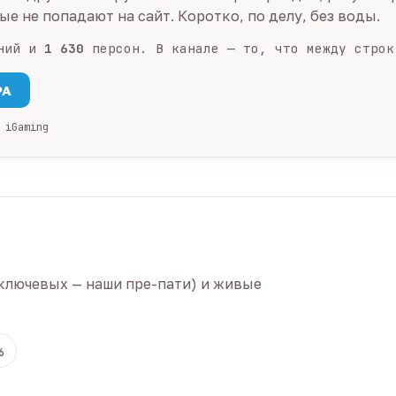
е не попадают на сайт. Коротко, по делу, без воды.
ний и
1 630
персон. В канале — то, что между строк
PA
 iGaming
ключевых — наши пре-пати) и живые
6