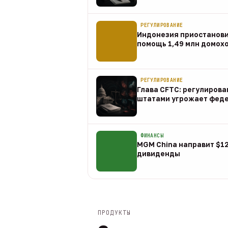
07 авг
РЕГУЛИРОВАНИЕ
Индонезия приостанов
помощь 1,49 млн домох
07 авг
РЕГУЛИРОВАНИЕ
Глава CFTC: регулирова
штатами угрожает фед
07 авг
ФИНАНСЫ
MGM China направит $1
дивиденды
07 авг
ПРОДУКТЫ