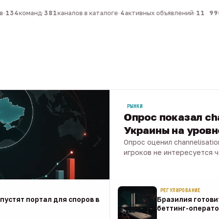
134
команд
·
381
каналов в каталоге
·
4
активных объявлений
·
11 990
РЫНКИ
Опрос показал ch
Украины на уров
Опрос оценил channelisati
игроков не интересуется 
07 авг · 1 мин
РЕГУЛИРОВАНИЕ
апустят портал для споров в
Бразилия готови
беттинг-операто