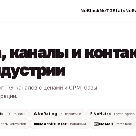
NeBlask
NeTGStats
NeRa
, каналы и конта
индустрии
ог TG-каналов с ценами и CPM, базы
трации.
⚠️
💊
ts
NeRating
NeNutra
— TG-каналы
— антирейтинг
— нутра-оффер
💼
✉️
NeArbiHunter
NeMail
 базы контактов
— вакансии
— temp mail