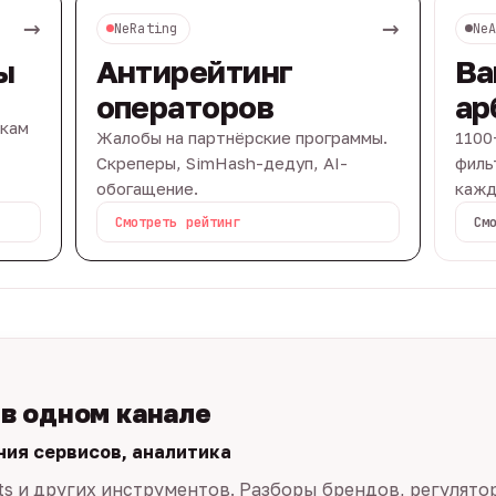
→
→
NeRating
Ne
ы
Антирейтинг
Ва
операторов
ар
вкам
Жалобы на партнёрские программы.
1100
Скреперы, SimHash-дедуп, AI-
филь
обогащение.
кажд
Смотреть рейтинг
См
 в одном канале
ния сервисов, аналитика
ts и других инструментов. Разборы брендов, регулято