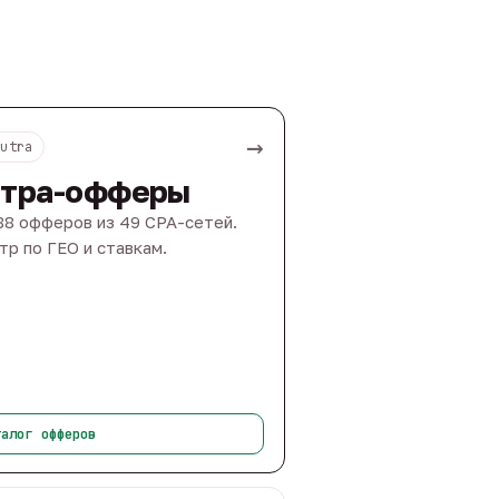
→
Nutra
тра-офферы
88 офферов из 49 CPA-сетей.
тр по ГЕО и ставкам.
талог офферов