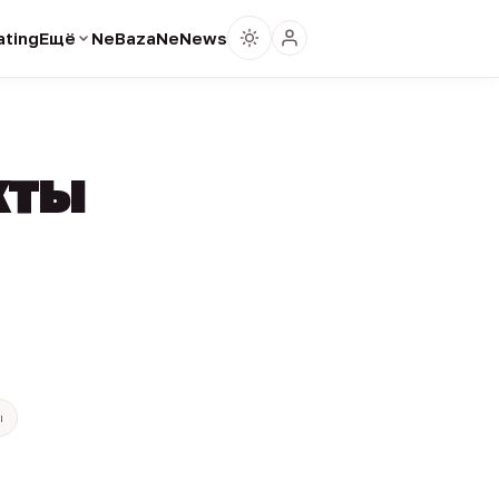
ting
Ещё
NeBaza
NeNews
кты
ы