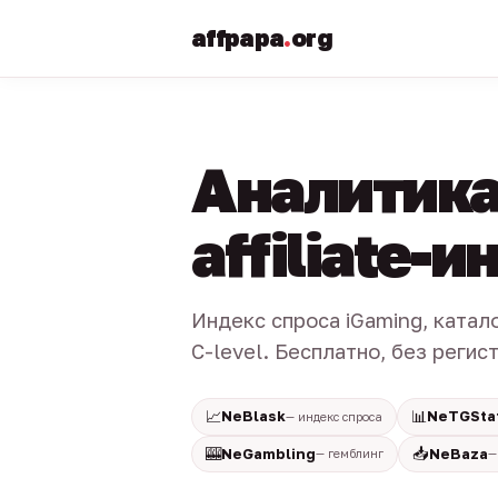
affpapa
.
org
Аналитика
affiliate-
Индекс спроса iGaming, катал
C-level. Бесплатно, без регис
📈
📊
NeBlask
NeTGSta
— индекс спроса
🎰
📥
NeGambling
NeBaza
— гемблинг
—