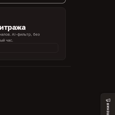
битража
налов. AI-фильтр, без
ый час.