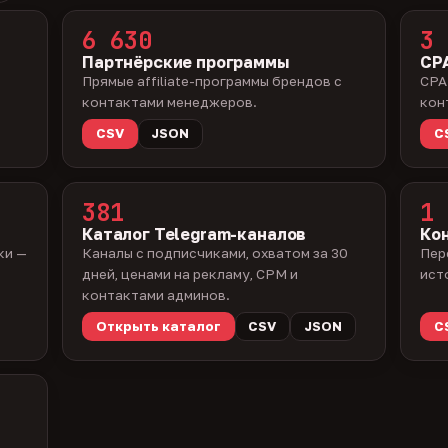
6 630
3 
Партнёрские программы
CPA
Прямые affiliate-программы брендов с
CPA
контактами менеджеров.
кон
CSV
JSON
C
381
1 
Каталог Telegram-каналов
Ко
ки —
Каналы с подписчиками, охватом за 30
Пер
дней, ценами на рекламу, CPM и
ист
контактами админов.
Открыть каталог
CSV
JSON
C