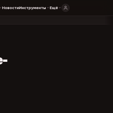
Новости
Инструменты
Ещё
804
325
134
каталоге
представителей
админов каналов
команд
•
•
•
•
e-