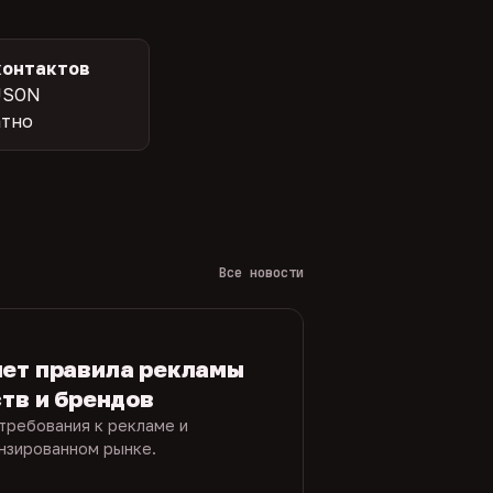
контактов
JSON
атно
Все новости
яет правила рекламы
ств и брендов
требования к рекламе и
ензированном рынке.