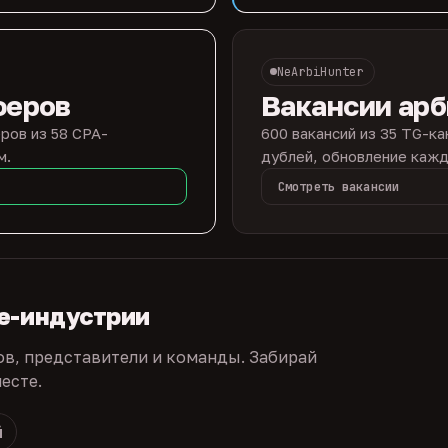
NeArbiHunter
феров
Вакансии ар
ров из 58 CPA-
600 вакансий из 35 TG-ка
м.
дублей, обновление кажд
Смотреть вакансии
te-индустрии
ов, представители и команды. Забирай
есте.
й