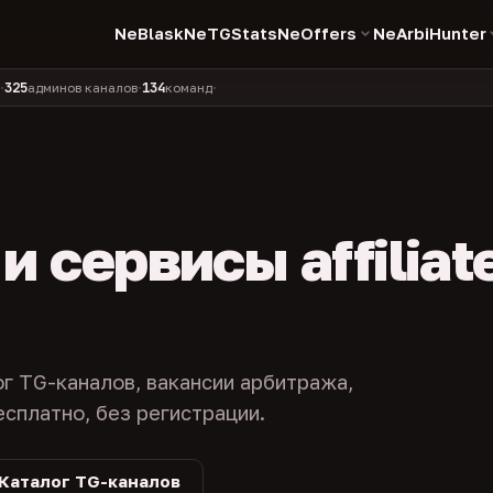
NeBlask
NeTGStats
NeOffers
NeArbiHunter
134
11 990
1 630
381
инов каналов
команд
компаний
персон
каналов в 
•
•
•
•
 сервисы affiliat
ог TG-каналов, вакансии арбитража,
есплатно, без регистрации.
Каталог TG-каналов