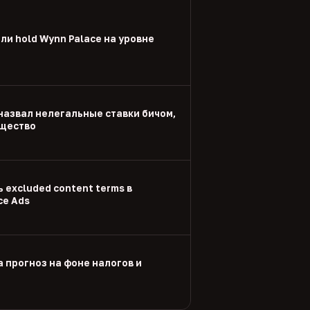
и hold Wynn Palace на уровне
назвал нелегальные ставки бичом,
щество
 excluded content terms в
ce Ads
а прогноз на фоне налогов и