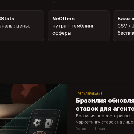
Stats
NeOffers
Базы 
аналы: цены,
нутра + гемблинг
CSV / 
офферы
беспл
РЕГУЛИРОВАНИЕ
Бразилия обновл
ставок для агент
Бразилия пересматривает 
маркетингу ставок на лиц
06 авг · 1 мин