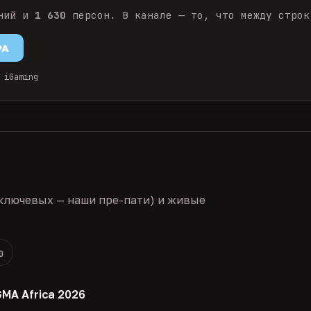
ний и
1 630
персон. В канале — то, что между строк
PA
 iGaming
ключевых — наши пре-пати) и живые
0
GMA Africa 2026