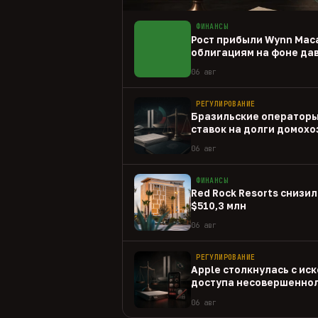
ФИНАНСЫ
Рост прибыли Wynn Mac
облигациям на фоне да
06 авг
РЕГУЛИРОВАНИЕ
Бразильские операторы
ставок на долги домохо
06 авг
ФИНАНСЫ
Red Rock Resorts снизил
$510,3 млн
06 авг
РЕГУЛИРОВАНИЕ
Apple столкнулась с иск
доступа несовершеннол
приложениям
06 авг