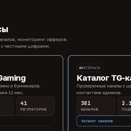
сы
каналов, мониторинг офферов,
 с честными цифрами.
NeTGStats
Gaming
Каталог TG-к
зино и букмекеров.
Проверенные каналы с це
ика 12 мес.
контактами админов.
41
381
2.
РЕГУЛЯТОРОВ
КАНАЛОВ
ПОД
Каталог каналов