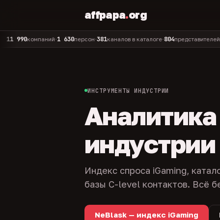
affpapa
.
org
90
1 630
381
804
325
компаний
персон
каналов в каталоге
представителей
адм
•
•
•
•
ИНСТРУМЕНТЫ ИНДУСТРИИ
Аналитика и
индустрии
Индекс спроса iGaming, катал
базы C-level контактов. Всё б
NeBlask — индекс iGaming