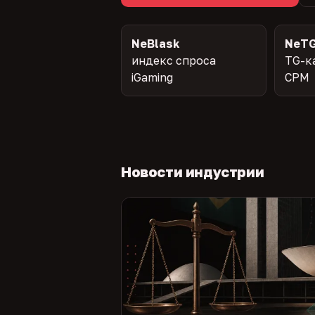
NeBlask
NeTG
индекс спроса
TG-к
iGaming
CPM
Новости индустрии