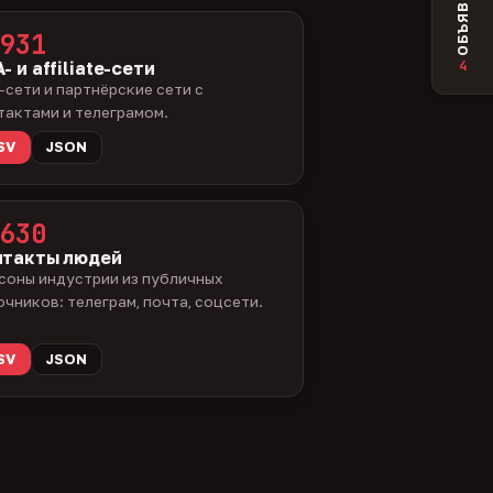
ОБЪЯВЛЕНИЯ
931
4
- и affiliate-сети
-сети и партнёрские сети с
тактами и телеграмом.
SV
JSON
630
нтакты людей
соны индустрии из публичных
очников: телеграм, почта, соцсети.
SV
JSON