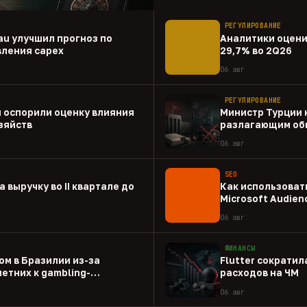
РЕГУЛИРОВАНИЕ
au улучшил прогноз по
Аналитики оценил
вления capex
29,7% во 2Q26
06 авг
РЕГУЛИРОВАНИЕ
 оспорили оценку влияния
Министр Турции 
зяйств
разлагающим об
06 авг
SEO
а выручку во II квартале до
Как использовать
Microsoft Audien
06 авг
ФИНАНСЫ
ом в Бразилии из-за
Flutter сократил
етних к gambling-
расходов на ЧМ
06 авг