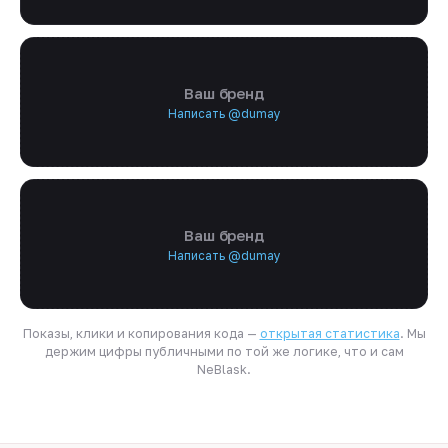
Ваш бренд
Написать @dumay
Ваш бренд
Написать @dumay
Показы, клики и копирования кода —
открытая статистика
. Мы
держим цифры публичными по той же логике, что и сам
NeBlask.