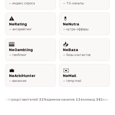
— индекс спроса
— TG-каналы
⚠️
💊
NeRating
NeNutra
— антирейтинг
— нутра-офферы
🎰
📥
NeGambling
NeBaza
— гемблинг
— базы контактов
💼
✉️
NeArbiHunter
NeMail
— вакансии
— temp mail
·
804
представителей
·
325
админов каналов
·
134
команд
·
381
каналов 