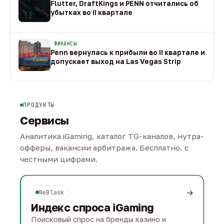
Flutter, DraftKings и PENN отчитались об
убытках во II квартале
08 авг
ФИНАНСЫ
Penn вернулась к прибыли во II квартале и
допускает выход на Las Vegas Strip
08 авг
ПРОДУКТЫ
Сервисы
Аналитика iGaming, каталог TG-каналов, нутра-
офферы, вакансии арбитража. Бесплатно, с
честными цифрами.
→
NeBlask
Индекс спроса iGaming
Поисковый спрос на бренды казино и