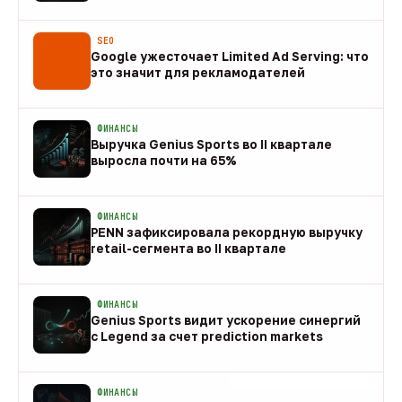
08 авг
SEO
Google ужесточает Limited Ad Serving: что
это значит для рекламодателей
08 авг
ФИНАНСЫ
Выручка Genius Sports во II квартале
выросла почти на 65%
08 авг
ФИНАНСЫ
PENN зафиксировала рекордную выручку
retail-сегмента во II квартале
08 авг
ФИНАНСЫ
Genius Sports видит ускорение синергий
с Legend за счет prediction markets
08 авг
ФИНАНСЫ