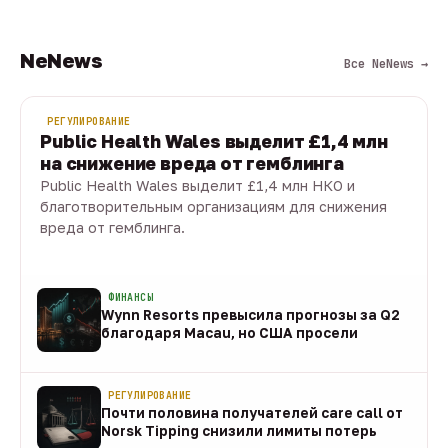
NeNews
Все NeNews →
РЕГУЛИРОВАНИЕ
Public Health Wales выделит £1,4 млн
на снижение вреда от гемблинга
Public Health Wales выделит £1,4 млн НКО и
благотворительным организациям для снижения
вреда от гемблинга.
09 авг · 1 мин
ФИНАНСЫ
Wynn Resorts превысила прогнозы за Q2
благодаря Macau, но США просели
09 авг
РЕГУЛИРОВАНИЕ
Почти половина получателей care call от
Norsk Tipping снизили лимиты потерь