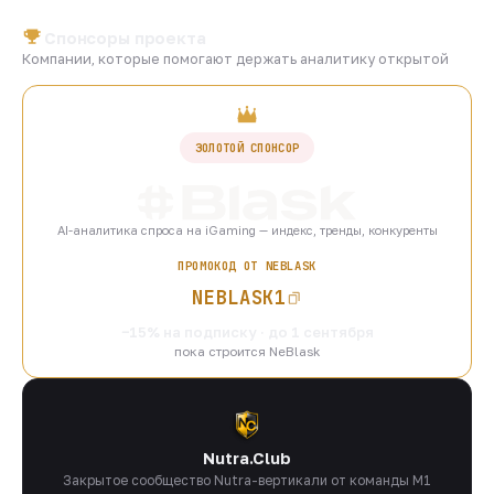
Спонсоры проекта
Компании, которые помогают держать аналитику открытой
ЗОЛОТОЙ СПОНСОР
AI-аналитика спроса на iGaming — индекс, тренды, конкуренты
ПРОМОКОД ОТ NEBLASK
NEBLASK1
−15% на подписку · до 1 сентября
пока строится NeBlask
Nutra.Club
Закрытое сообщество Nutra-вертикали от команды M1