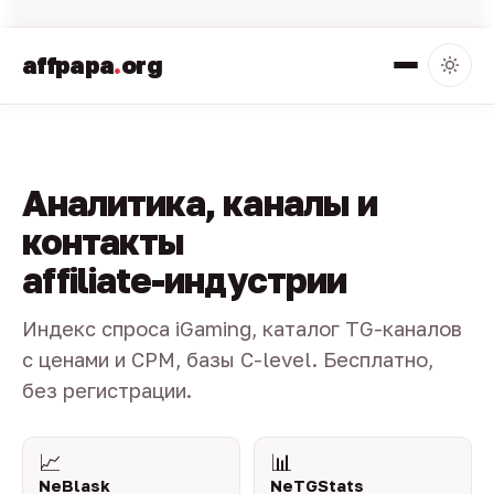
affpapa
.
org
Аналитика, каналы и
контакты
affiliate-индустрии
Индекс спроса iGaming, каталог TG-каналов
с ценами и CPM, базы C-level. Бесплатно,
без регистрации.
📈
📊
NeBlask
NeTGStats