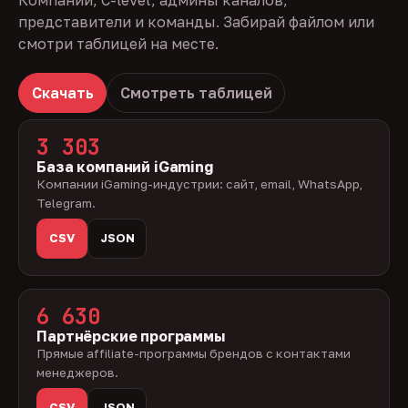
Компании, C-level, админы каналов,
представители и команды. Забирай файлом или
смотри таблицей на месте.
Скачать
Смотреть таблицей
3 303
База компаний iGaming
Компании iGaming-индустрии: сайт, email, WhatsApp,
Telegram.
CSV
JSON
6 630
Партнёрские программы
Прямые affiliate-программы брендов с контактами
менеджеров.
CSV
JSON