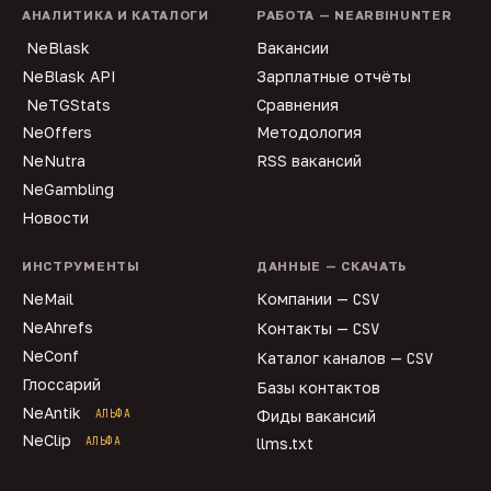
АНАЛИТИКА И КАТАЛОГИ
РАБОТА — NEARBIHUNTER
NeBlask
Вакансии
NeBlask API
Зарплатные отчёты
NeTGStats
Сравнения
NeOffers
Методология
NeNutra
RSS вакансий
NeGambling
Новости
ИНСТРУМЕНТЫ
ДАННЫЕ — СКАЧАТЬ
NeMail
Компании —
CSV
NeAhrefs
Контакты —
CSV
NeConf
Каталог каналов —
CSV
Глоссарий
Базы контактов
NeAntik
АЛЬФА
Фиды вакансий
NeClip
АЛЬФА
llms.txt