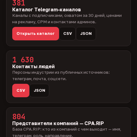
381
Каталог Telegram-каналов
Каналы с подписчиками, охватом за 30 дней, ценами
на рекламу, CPM и контактами админов.
Открыть каталог
CSV
JSON
1 630
Контакты людей
Персоны индустрии из публичных источников:
телеграм, почта, соцсети.
CSV
JSON
804
Представители компаний — CPA.RIP
База CPA.RIP: кто из компаний с чем выходит — имя,
телеграм, роль, направление.