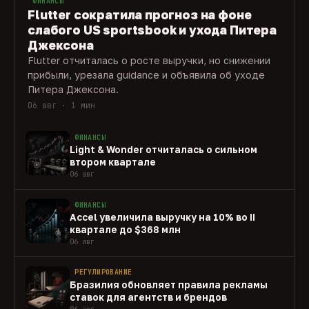
ФИНАНСЫ
Flutter сократила прогноз на фоне
слабого US sportsbook и ухода Питера
Джексона
Flutter отчиталась о росте выручки, но снижении
прибыли, урезала guidance и объявила об уходе
Питера Джексона.
06 авг · 1 мин
ФИНАНСЫ
Light & Wonder отчиталась о сильном
втором квартале
06 авг
ФИНАНСЫ
Accel увеличила выручку на 10% во II
квартале до $368 млн
06 авг
РЕГУЛИРОВАНИЕ
Бразилия обновляет правила рекламы
ставок для агентств и брендов
06 авг