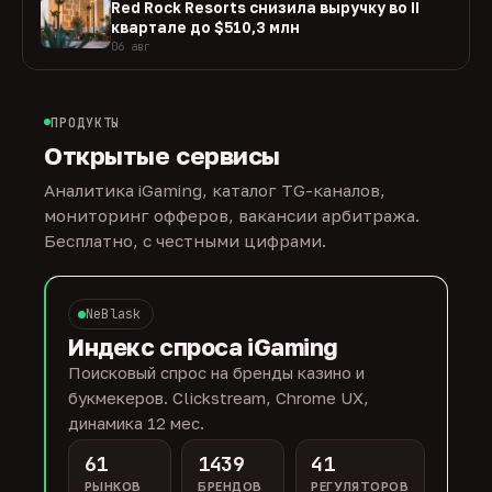
Red Rock Resorts снизила выручку во II
квартале до $510,3 млн
06 авг
ПРОДУКТЫ
Открытые сервисы
Аналитика iGaming, каталог TG-каналов,
мониторинг офферов, вакансии арбитража.
Бесплатно, с честными цифрами.
NeBlask
Индекс спроса iGaming
Поисковый спрос на бренды казино и
букмекеров. Clickstream, Chrome UX,
динамика 12 мес.
61
1439
41
РЫНКОВ
БРЕНДОВ
РЕГУЛЯТОРОВ