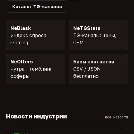
Каталог TG-каналов
NeBlask
NeTGStats
индекс спроса
TG-каналы: цены,
iGaming
CPM
NeOffers
Базы контактов
нутра + гемблинг
CSV / JSON
офферы
бесплатно
Новости индустрии
Все новости