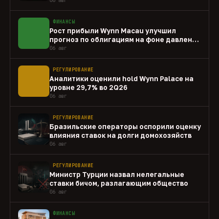
ФИНАНСЫ
Рост прибыли Wynn Macau улучшил
прогноз по облигациям на фоне давления
capex
06 авг
РЕГУЛИРОВАНИЕ
Аналитики оценили hold Wynn Palace на
уровне 29,7% во 2Q26
06 авг
РЕГУЛИРОВАНИЕ
Бразильские операторы оспорили оценку
влияния ставок на долги домохозяйств
06 авг
РЕГУЛИРОВАНИЕ
Министр Турции назвал нелегальные
ставки бичом, разлагающим общество
06 авг
ФИНАНСЫ