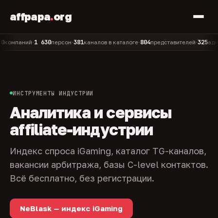
affpapa
.
org
1 630
381
804
325
паний
персон
каналов в каталоге
представителей
админов 
•
•
•
•
ИНСТРУМЕНТЫ ИНДУСТРИИ
Аналитика и сервисы
affiliate-индустрии
Индекс спроса iGaming, каталог TG-каналов,
вакансии арбитража, базы C-level контактов.
Всё бесплатно, без регистрации.
NeBlask — индекс iGaming