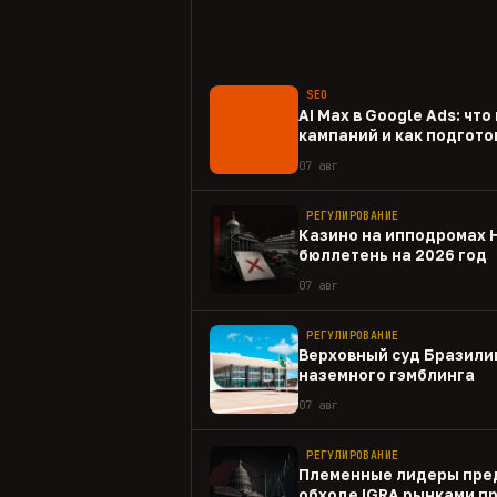
SEO
AI Max в Google Ads: чт
кампаний и как подгото
07 авг
РЕГУЛИРОВАНИЕ
Казино на ипподромах 
бюллетень на 2026 год
07 авг
РЕГУЛИРОВАНИЕ
Верховный суд Бразили
наземного гэмблинга
07 авг
РЕГУЛИРОВАНИЕ
Племенные лидеры пре
обходе IGRA рынками п