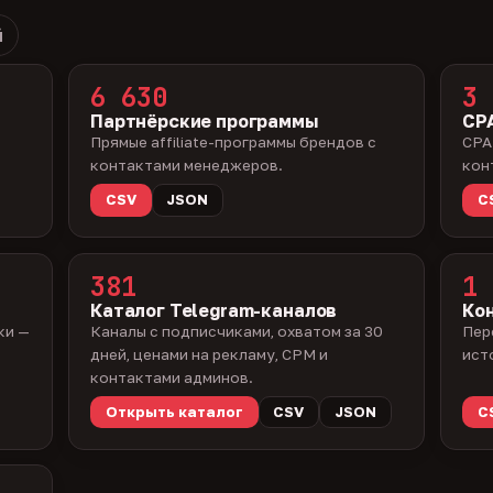
й
6 630
3 
Партнёрские программы
CPA
Прямые affiliate-программы брендов с
CPA
контактами менеджеров.
кон
CSV
JSON
C
381
1 
Каталог Telegram-каналов
Ко
ки —
Каналы с подписчиками, охватом за 30
Пер
дней, ценами на рекламу, CPM и
ист
контактами админов.
Открыть каталог
CSV
JSON
C