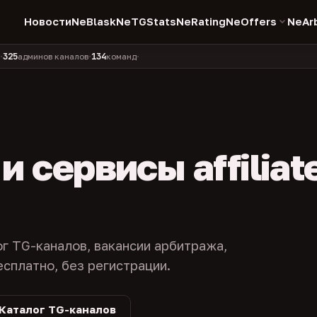
Новости
NeBlask
NeTGStats
NeRating
NeOffers
NeAr
134
11 990
1 630
381
минов каналов
команд
компаний
персон
каналов в
•
•
•
•
 сервисы affiliat
ог TG-каналов, вакансии арбитража,
есплатно, без регистрации.
Каталог TG-каналов