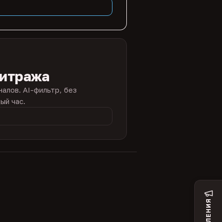
битража
налов. AI-фильтр, без
ый час.