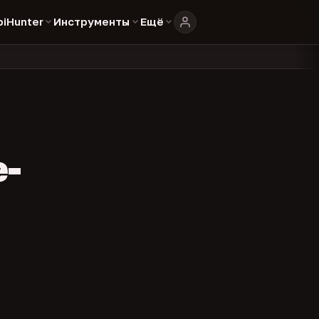
biHunter
Инструменты
Ещё
804
325
134
 каталоге
представителей
админов каналов
команд
•
•
•
•
e-