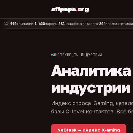
affpapa
.
org
990
1 630
381
804
325
компаний
персон
каналов в каталоге
представителей
ад
•
•
•
•
ИНСТРУМЕНТЫ ИНДУСТРИИ
Аналитика и
индустрии
Индекс спроса iGaming, катал
базы C-level контактов. Всё б
NeBlask — индекс iGaming