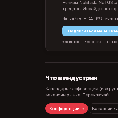
Релизы NeBlask, NeTGSta
трендов. Инсайды, которы
На сайте —
11 990
компа
Подписаться на AFFPA
бесплатно · без спама · только
Что в индустрии
Календарь конференций (вокруг 
вакансии рынка. Переключай.
Конференции
Вакансии
87
67