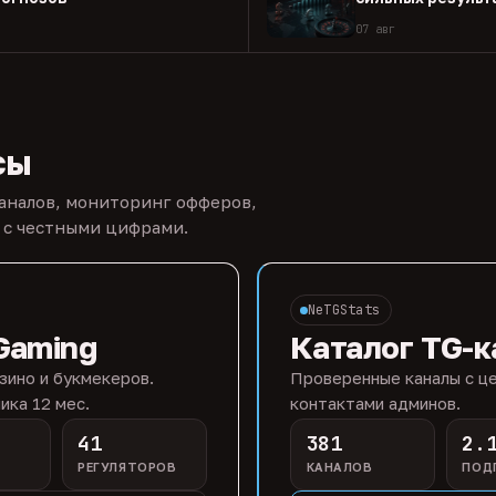
07 авг
сы
каналов, мониторинг офферов,
 с честными цифрами.
NeTGStats
Gaming
Каталог TG-к
зино и букмекеров.
Проверенные каналы с це
ика 12 мес.
контактами админов.
41
381
2.
РЕГУЛЯТОРОВ
КАНАЛОВ
ПОД