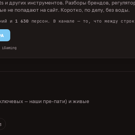
ts и других инструментов. Разборы брендов, регулято
е не попадают на сайт. Коротко, по делу, без воды.
ний и
1 630
персон. В канале — то, что между строк
PA
 iGaming
ключевых — наши пре-пати) и живые
3