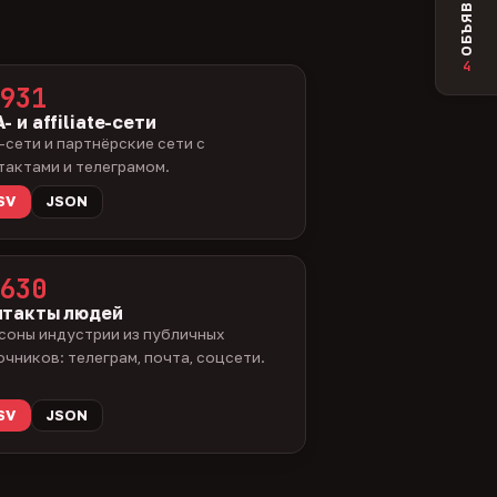
ОБЪЯВЛЕНИЯ
4
931
- и affiliate-сети
-сети и партнёрские сети с
тактами и телеграмом.
SV
JSON
630
нтакты людей
соны индустрии из публичных
очников: телеграм, почта, соцсети.
SV
JSON