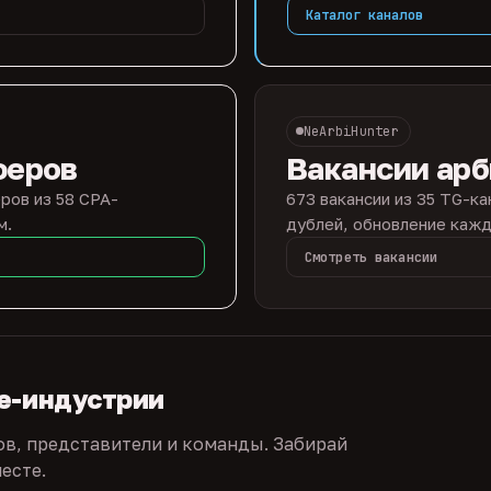
Каталог каналов
NeArbiHunter
феров
Вакансии ар
ров из 58 CPA-
673 вакансии из 35 TG-ка
м.
дублей, обновление кажд
Смотреть вакансии
te-индустрии
ов, представители и команды. Забирай
есте.