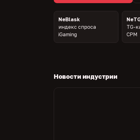
NeBlask
NeTG
индекс спроса
TG-к
iGaming
CPM
Новости индустрии