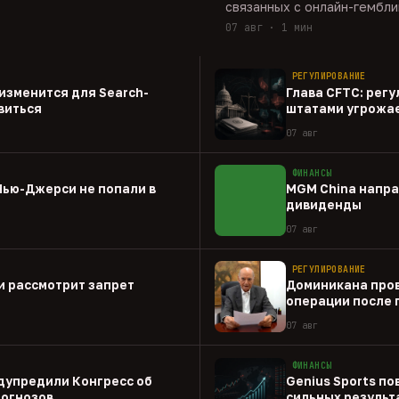
связанных с онлайн-гембли
07 авг · 1 мин
РЕГУЛИРОВАНИЕ
о изменится для Search-
Глава CFTC: рег
виться
штатами угрожа
07 авг
ФИНАНСЫ
Нью-Джерси не попали в
MGM China напра
дивиденды
07 авг
РЕГУЛИРОВАНИЕ
и рассмотрит запрет
Доминикана пров
операции после 
07 авг
ФИНАНСЫ
дупредили Конгресс об
Genius Sports по
рогнозов
сильных результа