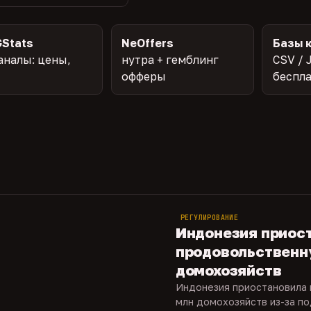
Stats
NeOffers
Базы 
аналы: цены,
нутра + гемблинг
CSV / 
офферы
беспл
РЕГУЛИРОВАНИЕ
Индонезия приос
продовольственн
домохозяйств
Индонезия приостановила
млн домохозяйств из-за по