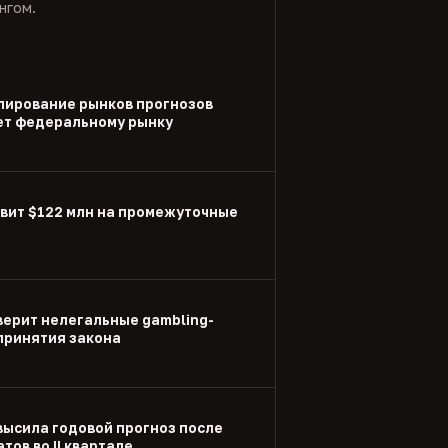
нгом.
улирование рынков прогнозов
ет федеральному рынку
вит $122 млн на промежуточные
ерит нелегальные gambling-
принятия закона
высила годовой прогноз после
тов во II квартале