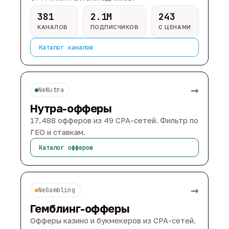
381
2.1M
243
КАНАЛОВ
ПОДПИСЧИКОВ
С ЦЕНАМИ
Каталог каналов
→
NeNutra
Нутра-офферы
17,488 офферов из 49 CPA-сетей. Фильтр по
ГЕО и ставкам.
Каталог офферов
→
NeGambling
Гемблинг-офферы
Офферы казино и букмекеров из CPA-сетей.