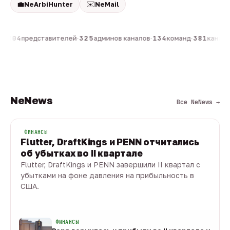
💼
✉️
NeArbiHunter
NeMail
н
·
804
представителей
·
325
админов каналов
·
134
команд
·
381
каналов
NeNews
Все NeNews →
ФИНАНСЫ
Flutter, DraftKings и PENN отчитались
об убытках во II квартале
Flutter, DraftKings и PENN завершили II квартал с
убытками на фоне давления на прибыльность в
США.
08 авг · 1 мин
ФИНАНСЫ