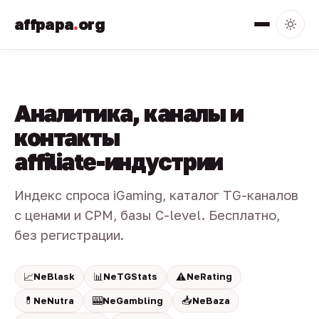
affpapa
.
org
Аналитика, каналы и
контакты
affiliate-индустрии
Индекс спроса iGaming, каталог TG-каналов
с ценами и CPM, базы C-level. Бесплатно,
без регистрации.
📈
📊
⚠️
NeBlask
NeTGStats
NeRating
💊
🎰
📥
NeNutra
NeGambling
NeBaza