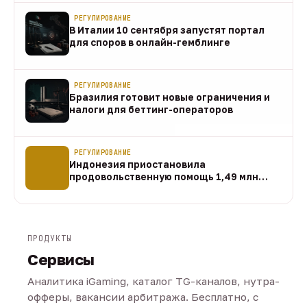
РЕГУЛИРОВАНИЕ
В Италии 10 сентября запустят портал
для споров в онлайн-гемблинге
07 авг
РЕГУЛИРОВАНИЕ
Бразилия готовит новые ограничения и
налоги для беттинг-операторов
07 авг
РЕГУЛИРОВАНИЕ
Индонезия приостановила
продовольственную помощь 1,49 млн
домохозяйств
07 авг
ПРОДУКТЫ
Сервисы
Аналитика iGaming, каталог TG-каналов, нутра-
офферы, вакансии арбитража. Бесплатно, с