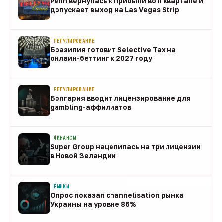
Penn вернулась к прибыли во II квартале и
допускает выход на Las Vegas Strip
08 авг
РЕГУЛИРОВАНИЕ
Бразилия готовит Selective Tax на
онлайн-беттинг к 2027 году
08 авг
РЕГУЛИРОВАНИЕ
Болгария вводит лицензирование для
gambling-аффилиатов
08 авг
ФИНАНСЫ
Super Group нацелилась на три лицензии
в Новой Зеландии
08 авг
РЫНКИ
Опрос показал channelisation рынка
Украины на уровне 86%
07 авг