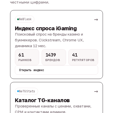
честными цифрами.
→
NeBlask
Индекс спроса iGaming
Поисковый спрос на бренды казино и
букмекеров. Clickstream, Chrome UX,
динамика 12 мес.
61
1439
41
РЫНКОВ
БРЕНДОВ
РЕГУЛЯТОРОВ
Открыть индекс
→
NeTGStats
Каталог TG-каналов
Проверенные каналы с ценами, охватами,
CPM и контактами админов.