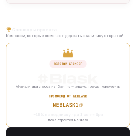
Спонсоры проекта
Компании, которые помогают держать аналитику открытой
ЗОЛОТОЙ СПОНСОР
AI-аналитика спроса на iGaming — индекс, тренды, конкуренты
ПРОМОКОД ОТ NEBLASK
NEBLASK1
−15% на подписку · до 1 сентября
пока строится NeBlask