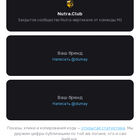
Nutra.Club
Закрытое сообщество Nutra-вертикали от команды M1
Ваш бренд
Написать @dumay
Ваш бренд
Написать @dumay
Показы, клики и копирования кода —
открытая статистика
. Мы
держим цифры публичными по той же логике, что и сам
NeBlask.