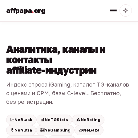
affpapa
.
org
Аналитика, каналы и
контакты
affiliate-индустрии
Индекс спроса iGaming, каталог TG-каналов
с ценами и CPM, базы C-level. Бесплатно,
без регистрации.
📈
📊
⚠️
NeBlask
NeTGStats
NeRating
💊
🎰
📥
NeNutra
NeGambling
NeBaza