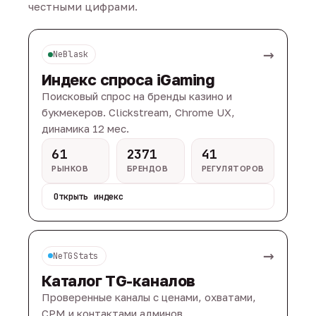
честными цифрами.
→
NeBlask
Индекс спроса iGaming
Поисковый спрос на бренды казино и
букмекеров. Clickstream, Chrome UX,
динамика 12 мес.
61
2371
41
РЫНКОВ
БРЕНДОВ
РЕГУЛЯТОРОВ
Открыть индекс
→
NeTGStats
Каталог TG-каналов
Проверенные каналы с ценами, охватами,
CPM и контактами админов.