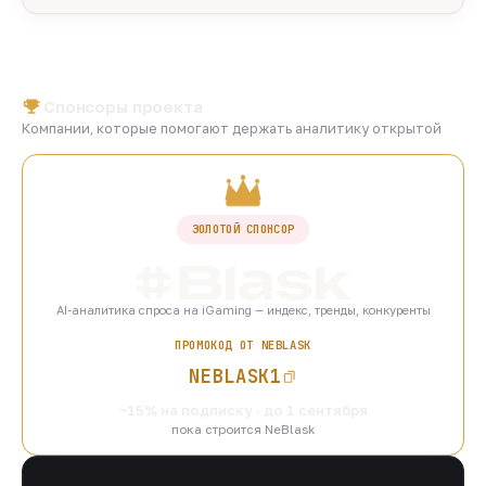
Спонсоры проекта
Компании, которые помогают держать аналитику открытой
ЗОЛОТОЙ СПОНСОР
AI-аналитика спроса на iGaming — индекс, тренды, конкуренты
ПРОМОКОД ОТ NEBLASK
NEBLASK1
−15% на подписку · до 1 сентября
пока строится NeBlask