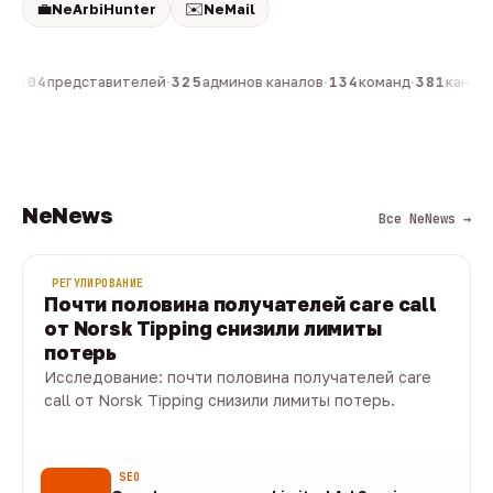
💼
✉️
NeArbiHunter
NeMail
н
·
804
представителей
·
325
админов каналов
·
134
команд
·
381
каналов
NeNews
Все NeNews →
РЕГУЛИРОВАНИЕ
Почти половина получателей care call
от Norsk Tipping снизили лимиты
потерь
Исследование: почти половина получателей care
call от Norsk Tipping снизили лимиты потерь.
08 авг · 1 мин
SEO