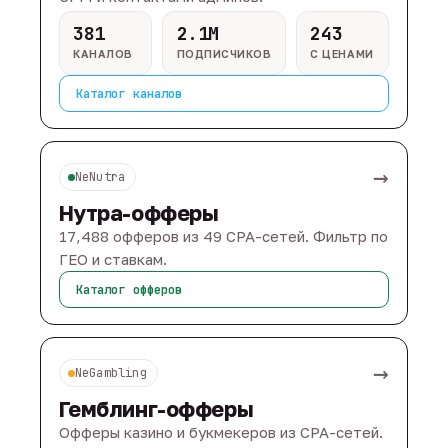
381
2.1M
243
КАНАЛОВ
ПОДПИСЧИКОВ
С ЦЕНАМИ
Каталог каналов
→
NeNutra
Нутра-офферы
17,488 офферов из 49 CPA-сетей. Фильтр по
ГЕО и ставкам.
Каталог офферов
→
NeGambling
Гемблинг-офферы
Офферы казино и букмекеров из CPA-сетей.