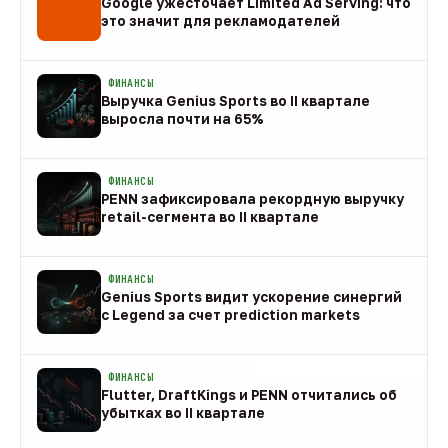
Google ужесточает Limited Ad Serving: что
это значит для рекламодателей
08 авг
ФИНАНСЫ
Выручка Genius Sports во II квартале
выросла почти на 65%
08 авг
ФИНАНСЫ
PENN зафиксировала рекордную выручку
retail-сегмента во II квартале
08 авг
ФИНАНСЫ
Genius Sports видит ускорение синергий
с Legend за счет prediction markets
08 авг
ФИНАНСЫ
Flutter, DraftKings и PENN отчитались об
убытках во II квартале
08 авг