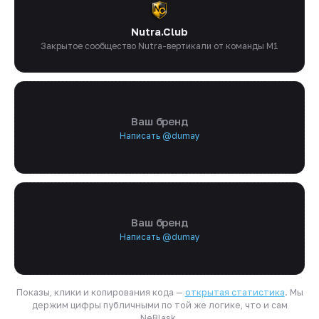
Nutra.Club
Закрытое сообщество Nutra-вертикали от команды M1
Ваш бренд
Написать @dumay
Ваш бренд
Написать @dumay
Показы, клики и копирования кода —
открытая статистика
. Мы
держим цифры публичными по той же логике, что и сам
NeBlask.